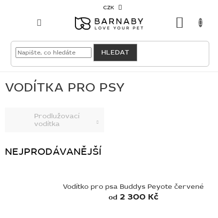
Přejít
CZK
na
NÁKU
obsah
KOŠÍK
VELKOODBĚRATEL
HLEDAT
PRO
PSY
VODÍTKA PRO PSY
PRO
Prodlužovací
KOČKY
vodítka
PRO
CHOVATELE
NEJPRODÁVANĚJŠÍ
NOVINKY
Vodítko pro psa Buddys Peyote červené
OUTLET
2 300 Kč
od
SKLADOVKY