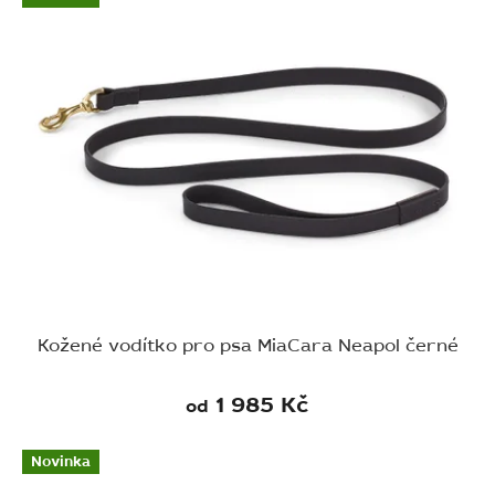
D
U
U
K
K
T
T
Ů
Ů
Kožené vodítko pro psa MiaCara Neapol černé
1 985 Kč
od
Novinka