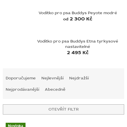
BLOG
Vodítko pro psa Buddys Peyote modré
2 300 Kč
od
BARNABY
ZNAČKY
Vodítko pro psa Buddys Etna tyrkysové
WISH
nastavitelné
LIST
2 495 Kč
KONTAKTY
Ř
V
A
Ý
Doporučujeme
Nejlevnější
Nejdražší
Z
P
E
I
Nejprodávanější
Abecedně
N
S
Í
P
P
R
OTEVŘÍT FILTR
R
O
O
D
Novinka