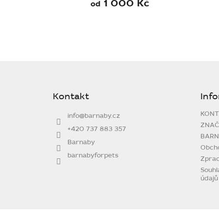
1 000 Kč
od
Z
á
p
Kontakt
Inf
a
t
KONT
info
@
barnaby.cz
í
ZNAČ
+420 737 883 357
BARN
Barnaby
Obch
barnabyforpets
Zprac
Souhl
údajů