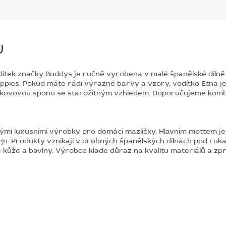
U
dítek značky Buddys je ručně vyrobena v malé španělské dílně z
ippies. Pokud máte rádi výrazné barvy a vzory, vodítko Etna j
 kovovou sponu se starožitným vzhledem. Doporučujeme kombin
ými luxusními výrobky pro domácí mazlíčky. Hlavním mottem je 
ign. Produkty vznikají v drobných španělských dílnách pod ru
é kůže a bavlny. Výrobce klade důraz na kvalitu materiálů a z