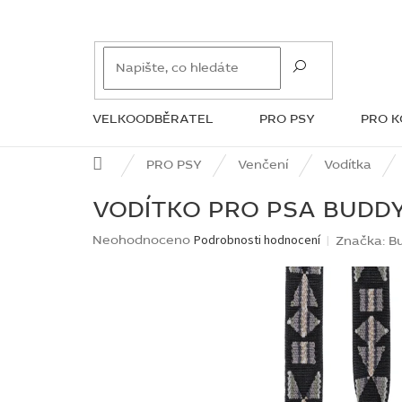
Přejít
na
obsah
VELKOODBĚRATEL
PRO PSY
PRO 
ZNAČKY
Domů
PRO PSY
Venčení
Vodítka
VODÍTKO PRO PSA BUDD
Průměrné
Neohodnoceno
Podrobnosti hodnocení
Značka:
B
hodnocení
produktu
je
0,0
z
5
hvězdiček.