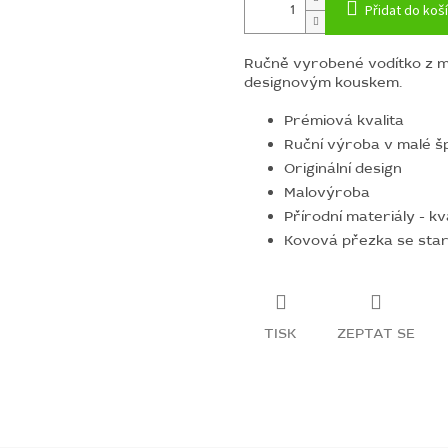
Přidat do koš
Ručně vyrobené vodítko z m
designovým kouskem.
Prémiová kvalita
Ruční výroba v malé šp
Originální design
Malovýroba
Přírodní materiály - kv
Kovová přezka se sta
TISK
ZEPTAT SE