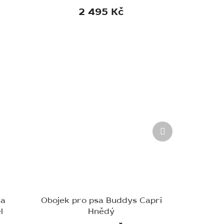
2 495 Kč
Další
produkt
sa
Obojek pro psa Buddys Capri
l
Hnědý