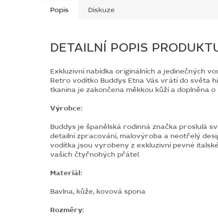
Popis
Diskuze
DETAILNÍ POPIS PRODUKT
Exkluzivní nabídka originálních a jedinečných vo
Retro vodítko Buddys Etna Vás vrátí do světa h
tkanina je zakončena měkkou kůží a doplněna o
Výrobce:
Buddys je španělská rodinná značka proslulá sv
detailní zpracování, malovýroba a neotřelý des
vodítka jsou vyrobeny z exkluzivní pevné italsk
vašich čtyřnohých přátel.
Materiál:
Bavlna,
kůže,
kovová spona
Rozměry: