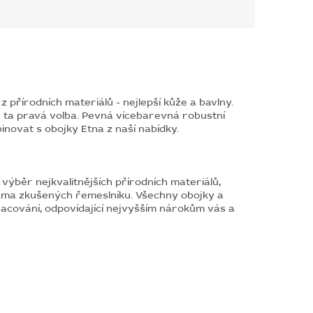
 přírodních materiálů - nejlepší kůže a bavlny.
e ta pravá volba. Pevná vícebarevná robustní
ovat s obojky Etna z naší nabídky.
výběr nejkvalitnějších přírodních materiálů,
kama zkušených řemeslníku. Všechny obojky a
pracování, odpovídající nejvyšším nárokům vás a