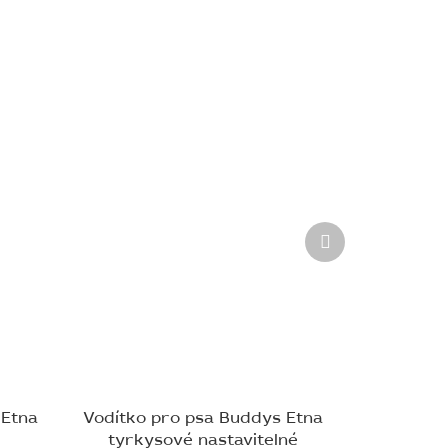
Další
produkt
 Etna
Vodítko pro psa Buddys Etna
tyrkysové nastavitelné