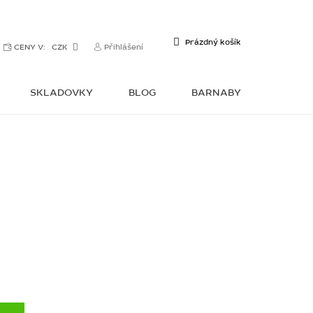
NÁKUPNÍ
Prázdný košík
CENY V:
CZK
Přihlášení
KOŠÍK
SKLADOVKY
BLOG
BARNABY
KONTAKTY