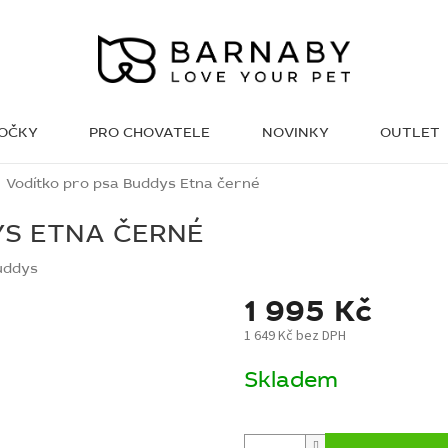
KOČKY
PRO CHOVATELE
NOVINKY
OUTLET
WISH LIST
Vodítko pro psa Buddys Etna černé
YS ETNA ČERNÉ
uddys
1 995 Kč
1 649 Kč bez DPH
Měrná
Skladem
cena: