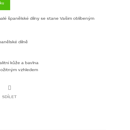
íku
alé španělské dílny se stane Vašim oblíbeným
anělské dílně
alitní kůže a bavlna
rožitným vzhledem
SDÍLET