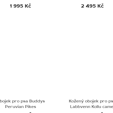
1 995 Kč
2 495 Kč
bojek pro psa Buddys
Kožený obojek pro p
Peruvian Pikes
Labbvenn Kollu came