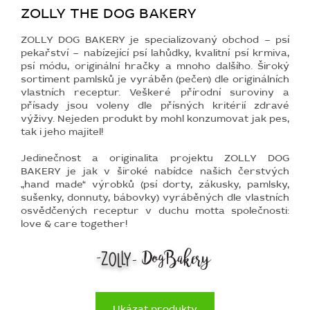
ZOLLY THE DOG BAKERY
ZOLLY DOG BAKERY je specializovaný obchod – psí
pekařství – nabízející psí lahůdky, kvalitní psí krmiva,
psí módu, originální hračky a mnoho dalšího. Široký
sortiment pamlsků je vyráběn (pečen) dle originálních
vlastních receptur. Veškeré přírodní suroviny a
přísady jsou voleny dle přísných kritérií zdravé
výživy. Nejeden produkt by mohl konzumovat jak pes,
tak i jeho majitel!
Jedinečnost a originalita projektu ZOLLY DOG
BAKERY je jak v široké nabídce našich čerstvých
„hand made“ výrobků (psí dorty, zákusky, pamlsky,
sušenky, donnuty, bábovky) vyráběných dle vlastních
osvědčených receptur v duchu motta společnosti:
love & care together!
Ukázat produkty