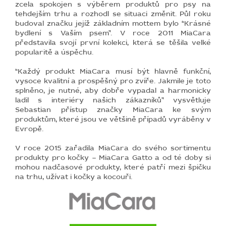
zcela spokojen s výběrem produktů pro psy na
tehdejším trhu a rozhodl se situaci změnit. Půl roku
BLOG
budoval značku jejíž základním mottem bylo “Krásné
bydlení s Vaším psem”. V roce 2011 MiaCara
BARNABY
představila svojí první kolekci, která se těšila velké
popularitě a úspěchu.
ZNAČKY
“Každý produkt MiaCara musí být hlavně funkční,
WISH
vysoce kvalitní a prospěšný pro zvíře. Jakmile je toto
LIST
splněno, je nutné, aby dobře vypadal a harmonicky
ladil s interiéry našich zákazníků” vysvětluje
KONTAKTY
Sebastian přístup značky MiaCara ke svým
produktům, které jsou ve většině případů vyráběny v
Evropě.
V roce 2015 zařadila MiaCara do svého sortimentu
produkty pro kočky – MiaCara Gatto a od té doby si
mohou nadčasové produkty, které patří mezi špičku
na trhu, užívat i kočky a kocouři.