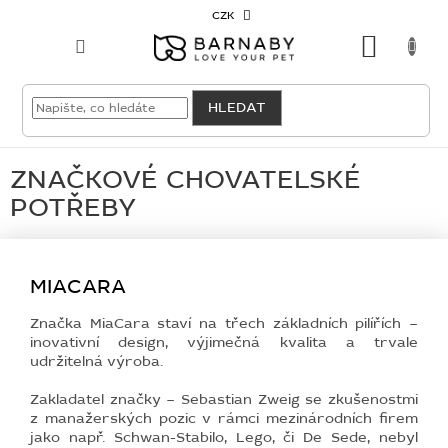
Přejít
CZK
na
NÁKU
obsah
KOŠÍK
VELKOODBĚRATEL
HLEDAT
PRO
PSY
ZNAČKOVÉ CHOVATELSKÉ
POTŘEBY
PRO
KOČKY
MIACARA
PRO
CHOVATELE
Značka MiaCara staví na třech základních pilířích –
inovativní design, výjimečná kvalita a trvale
NOVINKY
udržitelná výroba.
Zakladatel značky – Sebastian Zweig se zkušenostmi
OUTLET
z manažerských pozic v rámci mezinárodních firem
jako např. Schwan-Stabilo, Lego, či De Sede, nebyl
SKLADOVKY