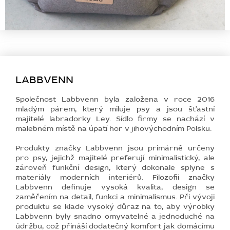
LABBVENN
Společnost Labbvenn byla založena v roce 2016
mladým párem, který miluje psy a jsou šťastní
majitelé labradorky Ley. Sídlo firmy se nachází v
malebném místě na úpatí hor v jihovýchodním Polsku.
Produkty značky Labbvenn jsou primárně určeny
pro psy, jejichž majitelé preferují minimalistický, ale
zároveň funkční design, který dokonale splyne s
materiály moderních interiérů. Filozofii značky
Labbvenn definuje vysoká kvalita, design se
zaměřením na detail, funkci a minimalismus. Při vývoji
produktu se klade vysoký důraz na to, aby výrobky
Labbvenn byly snadno omyvatelné a jednoduché na
údržbu, což přináší dodatečný komfort jak domácímu