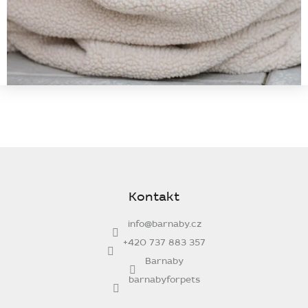
Z
á
p
Kontakt
a
t
info
@
barnaby.cz
í
+420 737 883 357
Barnaby
barnabyforpets