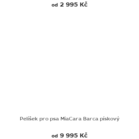
2 995 Kč
od
Pelíšek pro psa MiaCara Barca pískový
9 995 Kč
od