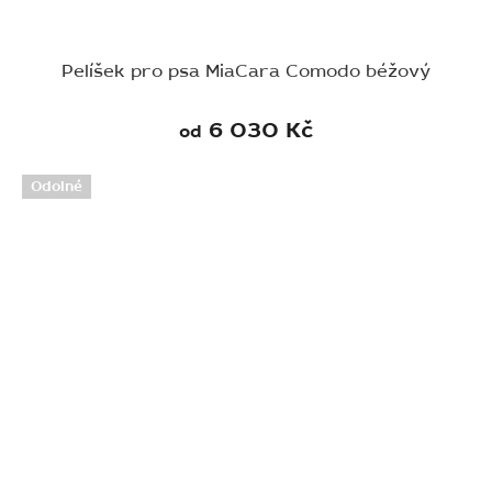
Pelíšek pro psa MiaCara Comodo béžový
6 030 Kč
od
Odolné