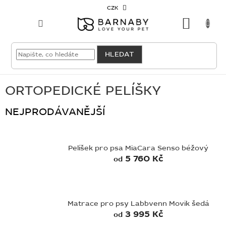
Přejít
CZK
na
NÁKU
obsah
KOŠÍK
VELKOODBĚRATEL
HLEDAT
PRO
PSY
ORTOPEDICKÉ PELÍŠKY
NEJPRODÁVANĚJŠÍ
PRO
KOČKY
PRO
Pelíšek pro psa MiaCara Senso béžový
CHOVATELE
5 760 Kč
od
NOVINKY
OUTLET
Matrace pro psy Labbvenn Movik šedá
3 995 Kč
od
SKLADOVKY