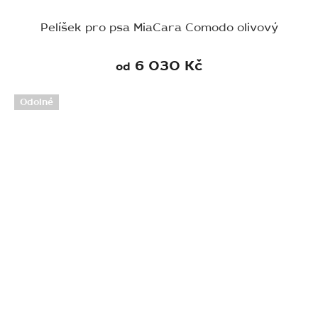
Pelíšek pro psa MiaCara Comodo olivový
6 030 Kč
od
Odolné