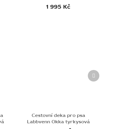
1 995 Kč
Další
produkt
sa
Cestovní deka pro psa
vá
Labbvenn Okka tyrkysová