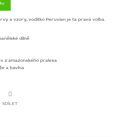
íku
vy a vzory, vodítko Peruvian je ta pravá volba.
anělské dílně
ev z amazonského pralesa
ůže a bavlna
SDÍLET