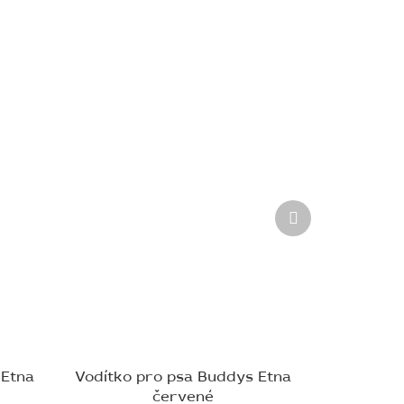
Další
produkt
 Etna
Vodítko pro psa Buddys Etna
červené