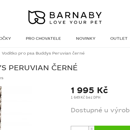
KOČKY
PRO CHOVATELE
NOVINKY
OUTLET
WISH LIST
Vodítko pro psa Buddys Peruvian černé
YS PERUVIAN ČERNÉ
ys
1 995 Kč
1 649 Kč bez DPH
Měrná
Dostupné u výrob
cena: