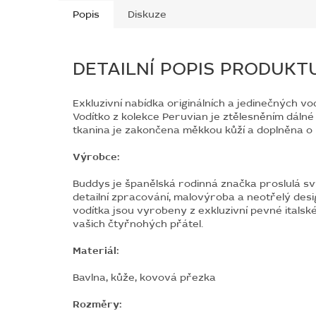
Popis
Diskuze
DETAILNÍ POPIS PRODUKT
Exkluzivní nabídka originálních a jedinečných vo
Vodítko z kolekce Peruvian je ztělesněním dáln
tkanina je zakončena měkkou kůží a doplněna o
Výrobce:
Buddys je španělská rodinná značka proslulá sv
detailní zpracování, malovýroba a neotřelý des
vodítka jsou vyrobeny z exkluzivní pevné italsk
vašich čtyřnohých přátel.
Materiál:
Bavlna,
kůže,
kovová přezka
Rozměry: