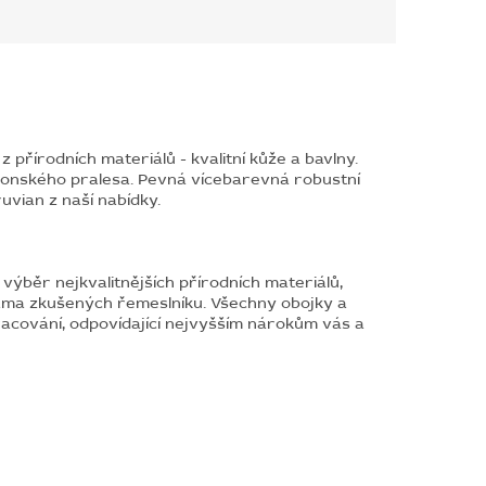
 přírodních materiálů - kvalitní kůže a bavlny.
azonského pralesa. Pevná vícebarevná robustní
vian z naší nabídky.
výběr nejkvalitnějších přírodních materiálů,
kama zkušených řemeslníku. Všechny obojky a
pracování, odpovídající nejvyšším nárokům vás a