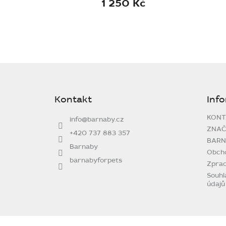
1 250 Kč
Z
á
p
Kontakt
Inf
a
t
KONT
info
@
barnaby.cz
í
ZNAČ
+420 737 883 357
BARN
Barnaby
Obch
barnabyforpets
Zprac
Souhl
údajů