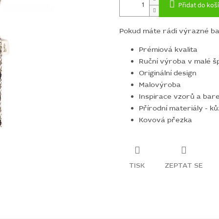
Přidat do koš
Pokud máte rádi výrazné bar
Prémiová kvalita
Ruční výroba v malé šp
Originální design
Malovýroba
Inspirace vzorů a bar
Přírodní materiály - k
Kovová přezka
TISK
ZEPTAT SE