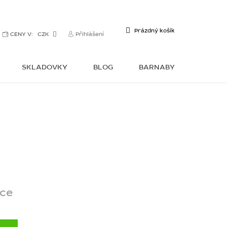
NÁKUPNÍ
Prázdný košík
CENY V:
CZK
Přihlášení
KOŠÍK
SKLADOVKY
BLOG
BARNABY
KONTAKTY
ce