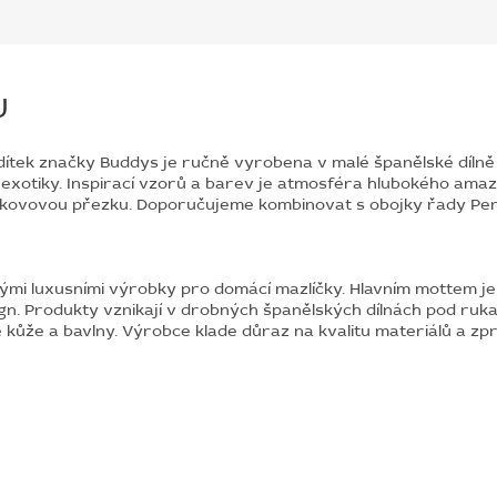
U
dítek značky Buddys je ručně vyrobena v malé španělské dílně z
é exotiky. Inspirací vzorů a barev je atmosféra hlubokého am
 kovovou přezku. Doporučujeme kombinovat s obojky řady Peru
ými luxusními výrobky pro domácí mazlíčky. Hlavním mottem je 
ign. Produkty vznikají v drobných španělských dílnách pod ru
é kůže a bavlny. Výrobce klade důraz na kvalitu materiálů a z