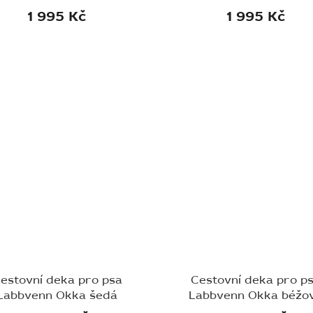
1 995 Kč
1 995 Kč
estovní deka pro psa
Cestovní deka pro p
Labbvenn Okka šedá
Labbvenn Okka béžo