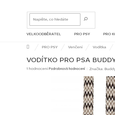
Přejít
na
obsah
VELKOODBĚRATEL
PRO PSY
PRO 
ZNAČKY
Domů
PRO PSY
Venčení
Vodítka
VODÍTKO PRO PSA BUDD
Průměrné
1 hodnocení
Podrobnosti hodnocení
Značka:
Budd
hodnocení
produktu
je
5,0
z
5
hvězdiček.