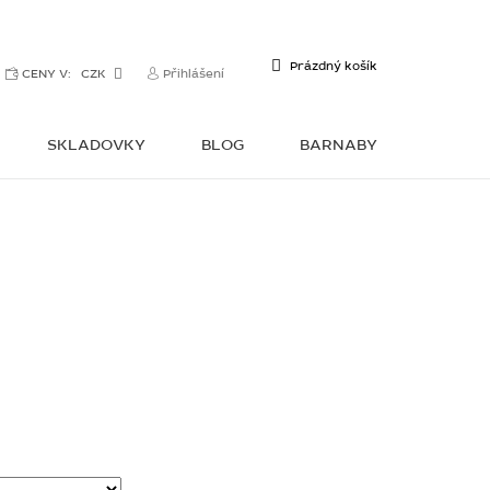
NÁKUPNÍ
Prázdný košík
CENY V:
CZK
Přihlášení
KOŠÍK
SKLADOVKY
BLOG
BARNABY
KONTAKTY