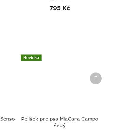
795 Kč
Novinka
Další
produkt
 Senso
Pelíšek pro psa MiaCara Campo
šedý