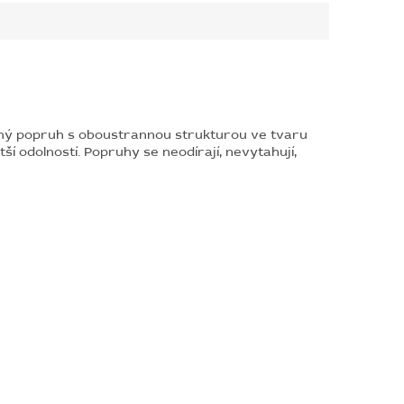
olný popruh s oboustrannou strukturou ve tvaru
odolností. Popruhy se neodírají, nevytahují,