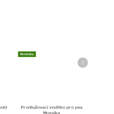
Novinka
Další
produkt
Gold
Prodlužovací vodítko pro psa
Mozaika