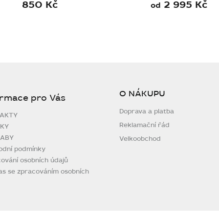
850 Kč
2 995 Kč
od
O NÁKUPU
ormace pro Vás
Doprava a platba
AKTY
Reklamační řád
KY
ABY
Velkoobchod
odní podmínky
ování osobních údajů
as se zpracováním osobních