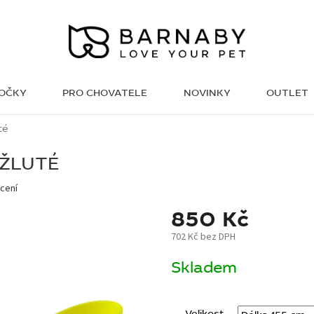
KOČKY
PRO CHOVATELE
NOVINKY
OUTLET
WISH LIST
té
 ŽLUTÉ
cení
850 Kč
702 Kč bez DPH
Měrná
Skladem
cena:
Velikost