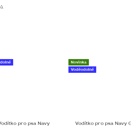
sů.
dolné
Novinka
Voděodolné
Vodítko pro psa Navy
Vodítko pro psa Navy 