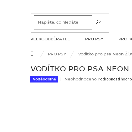
Přejít
na
obsah
VELKOODBĚRATEL
PRO PSY
PRO 
ZNAČKY
Domů
PRO PSY
Vodítko pro psa Neon Žlu
VODÍTKO PRO PSA NEON
Průměrné
Neohodnoceno
Podrobnosti hodno
Voděodolné
hodnocení
produktu
je
0,0
z
5
hvězdiček.