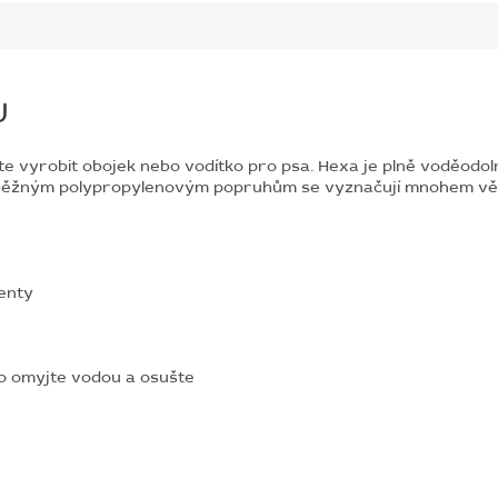
U
ete vyrobit obojek nebo vodítko pro psa. Hexa je plně voděod
 běžným polypropylenovým popruhům se vyznačují mnohem větší 
nenty
o omyjte vodou a osušte