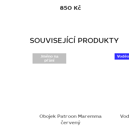
850 Kč
SOUVISEJÍCÍ PRODUKTY
Jméno na
Voděo
přání
Obojek Patroon Maremma
Vod
červený