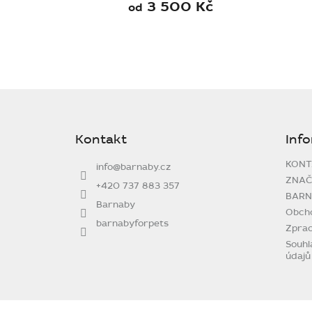
3 500 Kč
od
Z
á
p
Kontakt
Inf
a
t
KONT
info
@
barnaby.cz
í
ZNAČ
+420 737 883 357
BARN
Barnaby
Obch
barnabyforpets
Zprac
Souhl
údajů