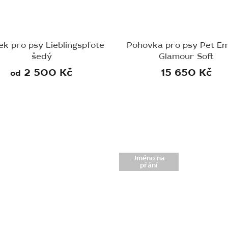
ek pro psy Lieblingspfote
Pohovka pro psy Pet Em
šedý
Glamour Soft
2 500 Kč
15 650 Kč
od
Jméno na
přání