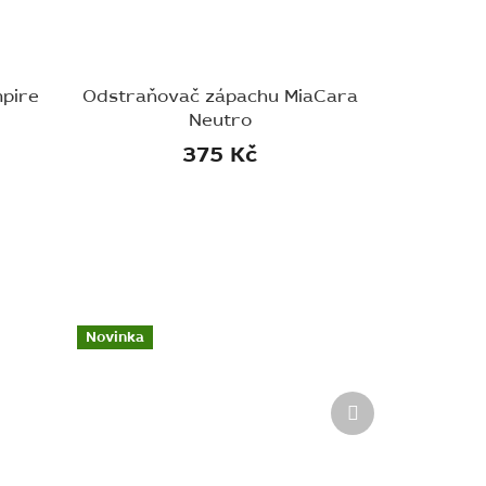
pire
Odstraňovač zápachu MiaCara
Neutro
375 Kč
Novinka
Další
produkt