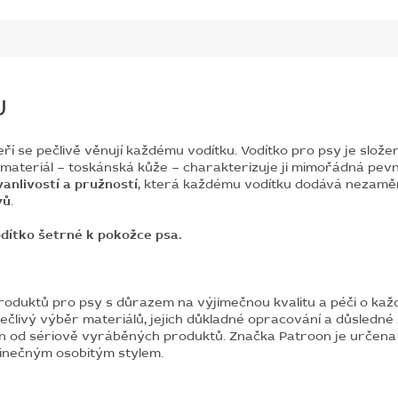
U
eří se pečlivě věnují každému vodítku. Vodítko pro psy je slože
í materiál – toskánská kůže – charakterizuje ji mimořádná pev
vanlivostí a pružností
, která každému vodítku dodává nezaměn
vů
.
dítko šetrné k pokožce psa.
oduktů pro psy s důrazem na výjimečnou kvalitu a péči o každ
ečlivý výběr materiálů, jejich důkladné opracování a důsledné
n od sériově vyráběných produktů. Značka Patroon je určena pro
edinečným osobitým stylem.