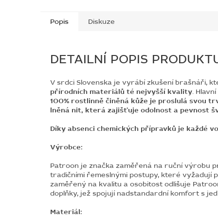
Popis
Diskuze
DETAILNÍ POPIS PRODUKT
V srdci Slovenska je vyrábí zkušení brašnáři, kt
přírodních materiálů té nejvyšší kvality
. Hlavn
100% rostlinně činěná kůže je proslulá svou tr
lněná nit, která zajišťuje odolnost a pevnost š
Díky absenci chemických přípravků je každé vo
Výrobce:
Patroon je značka zaměřená na ruční výrobu pr
tradičními řemeslnými postupy, které vyžadují p
zaměřený na kvalitu a osobitost odlišuje Patroo
doplňky, jež spojují nadstandardní komfort s j
Materiál: