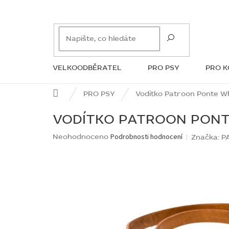
Přejít
na
obsah
VELKOODBĚRATEL
PRO PSY
PRO 
ZNAČKY
Domů
PRO PSY
Vodítko Patroon Ponte W
VODÍTKO PATROON PONT
Průměrné
Neohodnoceno
Podrobnosti hodnocení
Značka:
P
hodnocení
produktu
je
0,0
z
5
hvězdiček.