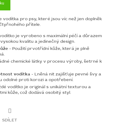
íku
 vodítka pro psy, které jsou víc než jen doplněk
čtyřnohého přítele.
vodítko je vyrobeno s maximální péčí a důrazem
 vysokou kvalitu a jedinečný design.
kůže
- Použití prvotřídní kůže, která je plně
ná.
ádné chemické látky v procesu výroby, šetrné k
otnost vodítka
- Lněná nit zajišťuje pevné švy a
u odolné proti korozi a opotřebení.
dé vodítko je originál s unikátní texturou a
mi kůže, což dodává osobitý styl.
SDÍLET