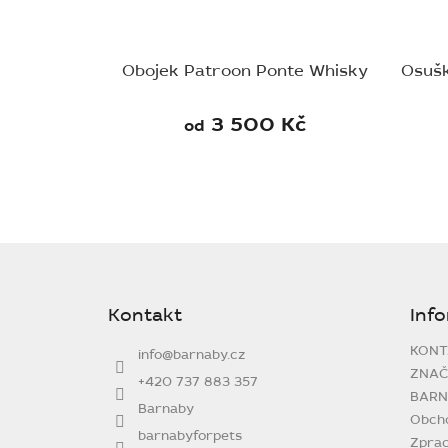
Obojek Patroon Ponte Whisky
Osušk
3 500 Kč
od
Z
á
p
Kontakt
Inf
a
t
KONT
info
@
barnaby.cz
í
ZNAČ
+420 737 883 357
BARN
Barnaby
Obch
barnabyforpets
Zprac