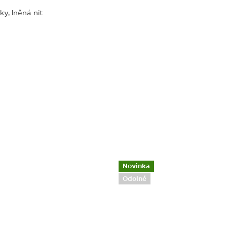
y, lněná nit
Novinka
Odolné