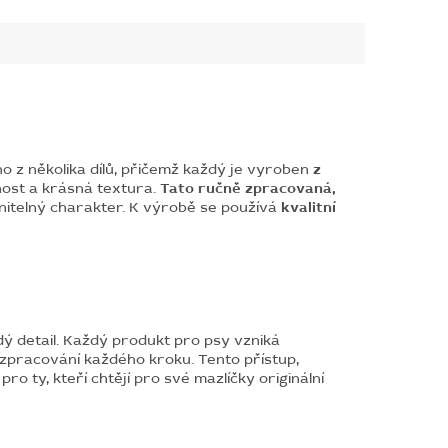
no z několika dílů, přičemž každý je vyroben
z
nost a krásná textura.
Tato ručně zpracovaná,
itelný charakter. K výrobě se používá
kvalitní
ý detail. Každý produkt pro psy vzniká
 zpracování každého kroku. Tento přístup,
 ty, kteří chtějí pro své mazlíčky originální