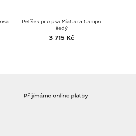
Rosa
Pelíšek pro psa MiaCara Campo
šedý
3 715 Kč
Přijímáme online platby