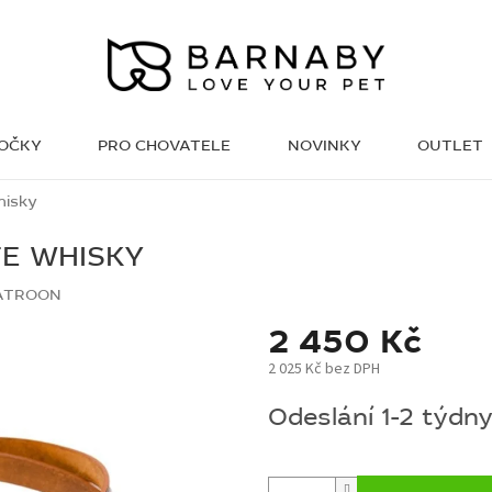
KOČKY
PRO CHOVATELE
NOVINKY
OUTLET
WISH LIST
hisky
E WHISKY
ATROON
2 450 Kč
2 025 Kč bez DPH
Měrná
Odeslání 1-2 týdn
cena: