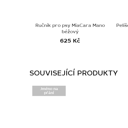
Ručník pro psy MiaCara Mano
Pelíš
béžový
625 Kč
SOUVISEJÍCÍ PRODUKTY
Jméno na
přání