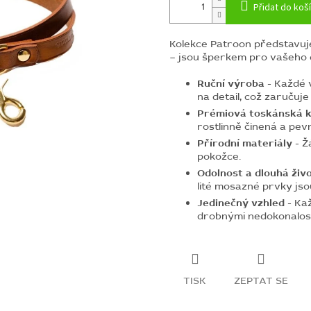
Přidat do koš
Kolekce Patroon představuje
– jsou šperkem pro vašeho 
Ruční výroba
- Každé 
na detail, což zaručuje
Prémiová toskánská 
rostlinně činená a pev
Přírodní materiály
- Ž
pokožce.
Odolnost a dlouhá živ
lité mosazné prvky jso
Jedinečný vzhled
- Kaž
drobnými nedokonalost
TISK
ZEPTAT SE