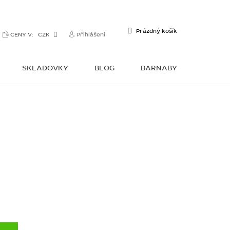
NÁKUPNÍ
Prázdný košík
CENY V:
CZK
Přihlášení
KOŠÍK
SKLADOVKY
BLOG
BARNABY
KONTAKTY
y