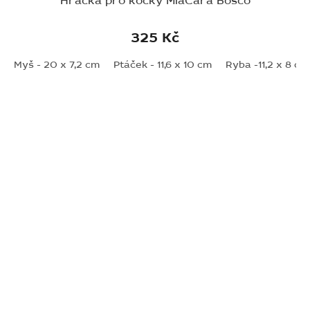
Hračka pro kočky MiaCara Bosco
325 Kč
Myš - 20 x 7,2 cm
Ptáček - 11,6 x 10 cm
Ryba -11,2 x 8 cm