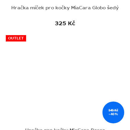
Hračka míček pro kočky MiaCara Globo šedý
325 Kč
OUTLET
545 Kč
–40 %