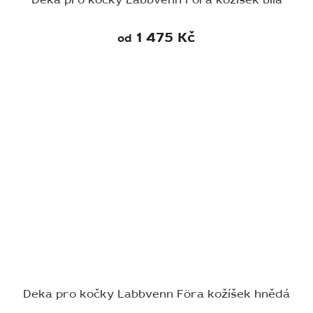
1 475 Kč
od
Deka pro kočky Labbvenn Föra kožíšek hnědá