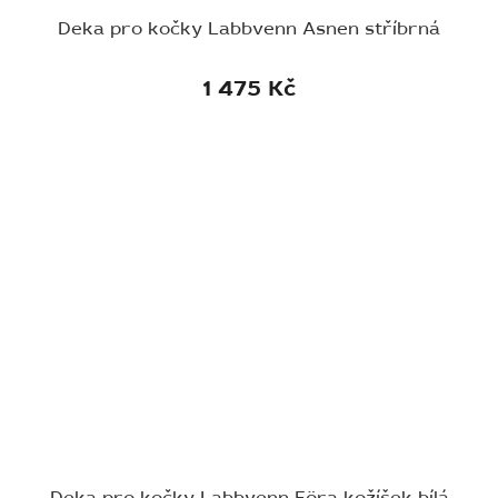
Deka pro kočky Labbvenn Asnen stříbrná
1 475 Kč
Deka pro kočky Labbvenn Föra kožíšek bílá