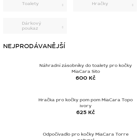
Toalety
Hračky
BLOG
BARNABY
Dárkový
poukaz
ZNAČKY
NEJPRODÁVANĚJŠÍ
WISH
LIST
KONTAKTY
Náhradní zásobníky do toalety pro kočky
MiaCara Sito
600 Kč
Hračka pro kočky pom pom MiaCara Topo
ivory
625 Kč
Odpočívadlo pro kočky MiaCara Torre