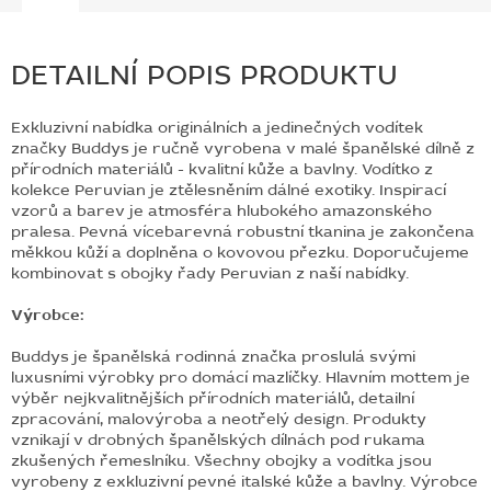
DETAILNÍ POPIS PRODUKTU
Exkluzivní nabídka originálních a jedinečných vodítek
značky Buddys je ručně vyrobena v malé španělské dílně z
přírodních materiálů - kvalitní kůže a bavlny. Vodítko z
kolekce Peruvian je ztělesněním dálné exotiky. Inspirací
vzorů a barev je atmosféra hlubokého amazonského
pralesa. Pevná vícebarevná robustní tkanina je zakončena
měkkou kůží a doplněna o kovovou přezku. Doporučujeme
kombinovat s obojky řady Peruvian z naší nabídky.
Výrobce:
Buddys je španělská rodinná značka proslulá svými
luxusními výrobky pro domácí mazlíčky. Hlavním mottem je
výběr nejkvalitnějších přírodních materiálů, detailní
zpracování, malovýroba a neotřelý design. Produkty
vznikají v drobných španělských dílnách pod rukama
zkušených řemeslníku. Všechny obojky a vodítka jsou
vyrobeny z exkluzivní pevné italské kůže a bavlny. Výrobce