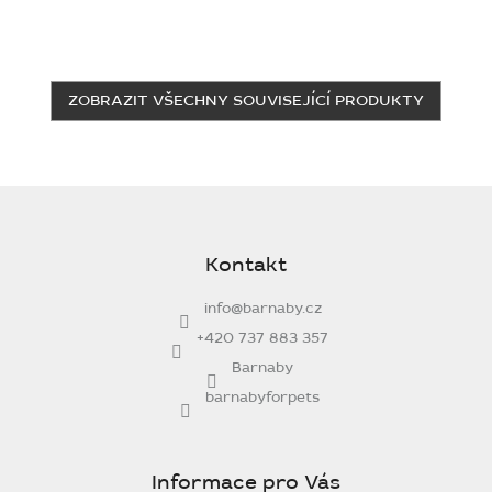
ZOBRAZIT VŠECHNY SOUVISEJÍCÍ PRODUKTY
Z
á
p
Kontakt
a
t
info
@
barnaby.cz
í
+420 737 883 357
Barnaby
barnabyforpets
Informace pro Vás