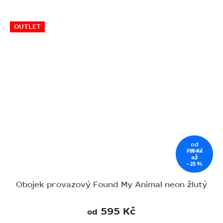
OUTLET
od
795 Kč
až
–25 %
Obojek provazový Found My Animal neon žlutý
595 Kč
od