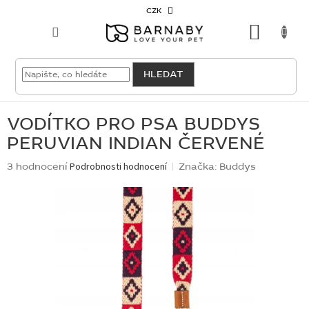
Přejít
CZK
na
NÁKU
obsah
KOŠÍK
VELKOODBĚRATEL
HLEDAT
PRO
PSY
VODÍTKO PRO PSA BUDDYS
PERUVIAN INDIAN ČERVENÉ
PRO
KOČKY
Průměrné
3 hodnocení
Podrobnosti hodnocení
Značka:
Buddys
hodnocení
produktu
PRO
je
CHOVATELE
4,7
z
5
NOVINKY
hvězdiček.
OUTLET
SKLADOVKY