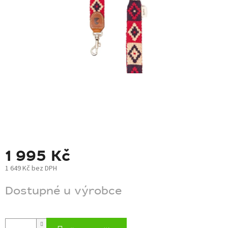
BLOG
BARNABY
ZNAČKY
WISH
LIST
KONTAKTY
1 995 Kč
1 649 Kč bez DPH
Měrná
Dostupné u výrobce
cena: