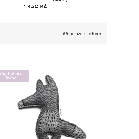
1 450 Kč
68
položek celkem
Vhodné pro
štěně