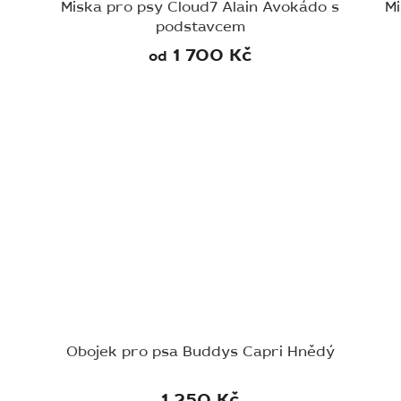
Miska pro psy Cloud7 Alain Avokádo s
Mi
podstavcem
1 700 Kč
od
Obojek pro psa Buddys Capri Hnědý
1 250 Kč