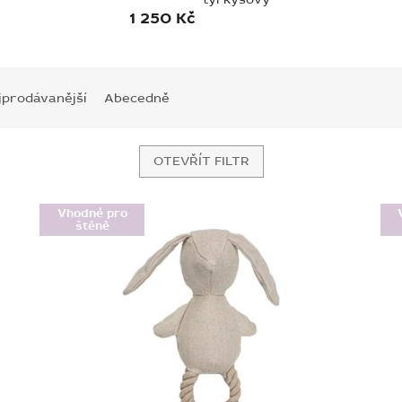
1 250 Kč
jprodávanější
Abecedně
OTEVŘÍT FILTR
Vhodné pro
štěně