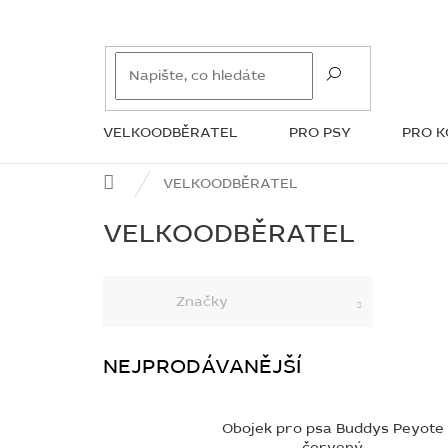
Přejít
na
obsah
VELKOODBĚRATEL
PRO PSY
PRO 
ZNAČKY
Domů
VELKOODBĚRATEL
VELKOODBĚRATEL
Značky
NEJPRODÁVANĚJŠÍ
Obojek pro psa Buddys Peyote
červený