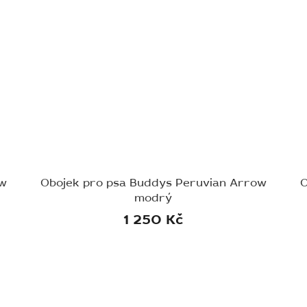
ow
Obojek pro psa Buddys Peruvian Arrow
O
modrý
1 250 Kč