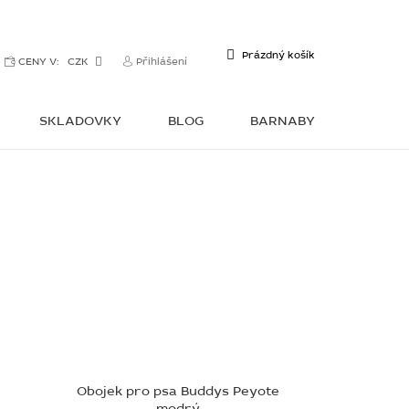
NÁKUPNÍ
Prázdný košík
CENY V:
CZK
Přihlášení
KOŠÍK
SKLADOVKY
BLOG
BARNABY
KONTAKTY
Obojek pro psa Buddys Peyote
modrý