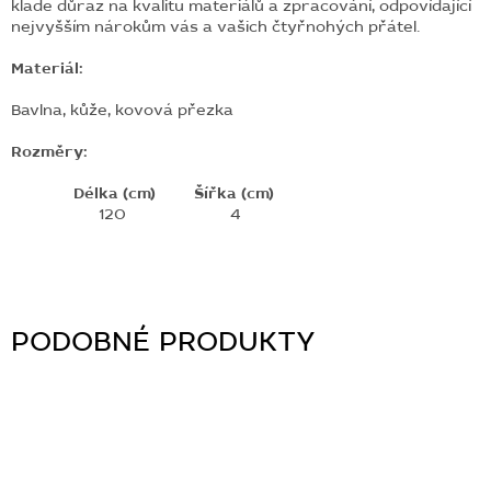
klade důraz na kvalitu materiálů a zpracování, odpovídající
nejvyšším nárokům vás a vašich čtyřnohých přátel.
Materiál:
Bavlna,
kůže,
kovová přezka
Rozměry:
Délka (cm)
Šířka (cm)
120
4