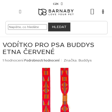
Přejít
CZK
na
NÁKU
obsah
KOŠÍK
VELKOODBĚRATEL
HLEDAT
PRO
PSY
VODÍTKO PRO PSA BUDDYS
ETNA ČERVENÉ
PRO
KOČKY
Průměrné
1 hodnocení
Podrobnosti hodnocení
Značka:
Buddys
hodnocení
produktu
PRO
je
CHOVATELE
5,0
z
5
NOVINKY
hvězdiček.
OUTLET
SKLADOVKY