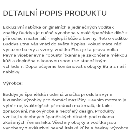
DETAILNÍ POPIS PRODUKTU
Exkluzivní nabídka originálních a jedinečných vodítek
značky Buddys je ručně vyrobena v malé španělské dílně z
přírodních materiálů - nejlepší kůže a bavlny. Retro vodítko
Buddys Etna Vás vrátí do světa hippies. Pokud máte rádi
výrazné barvy a vzory, vodítko Etna je ta pravá volba.
Pevná vícebarevná robustní tkanina je zakončena měkkou
kůží a doplněna o kovovou sponu se starožitným
vzhledem. Doporučujeme kombinovat s
obojky Etna
z naší
nabídky.
Výrobce:
Buddys je španělská rodinná značka proslulá svými
luxusními výrobky pro domácí mazlíčky. Hlavním mottem je
výběr nejkvalitnějších přírodních materiálů, detailní
zpracování, malovýroba a neotřelý design. Produkty
vznikají v drobných španělských dílnách pod rukama
zkušených řemeslníku. Všechny obojky a vodítka jsou
vyrobeny z exkluzivní pevné italské kůže a bavlny. Výrobce