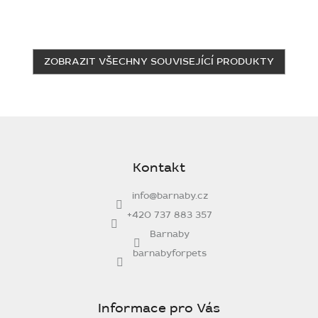
ZOBRAZIT VŠECHNY SOUVISEJÍCÍ PRODUKTY
Z
á
p
Kontakt
a
t
info
@
barnaby.cz
í
+420 737 883 357
Barnaby
barnabyforpets
Informace pro Vás