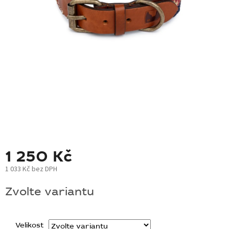
BLOG
BARNABY
ZNAČKY
WISH
LIST
KONTAKTY
1 250 Kč
1 033 Kč bez DPH
Měrná
Zvolte variantu
cena:
Velikost