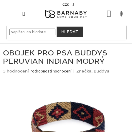
Přejít
CZK
na
NÁKU
obsah
KOŠÍK
VELKOODBĚRATEL
HLEDAT
PRO
PSY
OBOJEK PRO PSA BUDDYS
PERUVIAN INDIAN MODRÝ
PRO
KOČKY
Průměrné
3 hodnocení
Podrobnosti hodnocení
Značka:
Buddys
hodnocení
produktu
PRO
je
CHOVATELE
4,3
z
5
NOVINKY
hvězdiček.
OUTLET
SKLADOVKY