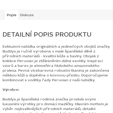
Popis
Diskuze
DETAILNÍ POPIS PRODUKTU
Exkluzivní nabídka originálních a jedinečných obojků značky
Buddys je ručně vyrobena v malé španělské dílně z
přírodních materiálů - kvalitní kůže a bavlny. Obojek z
kolekce Peruvian je ztělesněním dálné exotiky. Inspirací
vzorů a barev je atmosféra hlubokého amazonského
pralesa. Pevná vícebarevná robustní tkanina je zakončena
měkkou kůží a doplněna o kovovou přezku. Doporučujeme
kombinovat s vodítky řady Peruvian z naší nabídky.
Výrobce:
Buddys je španělská rodinná značka proslulá svými
luxusními výrobky pro domácí mazlíčky. Hlavním mottem je
výběr nejkvalitnějších přírodních materiálů, detailní