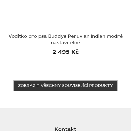
Vodítko pro psa Buddys Peruvian Indian modré
nastavitelné
2 495 Kč
ZOBRAZIT VŠECHNY SOUVISEJÍCÍ PRODUKTY
Z
á
p
Kontakt
a