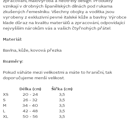
zpracování, malovýroba a neotřelý design. Produkty
vznikají v drobných španělských dílnách pod rukama
zkušených řemeslníku. Všechny obojky a vodítka jsou
vyrobeny z exkluzivní pevné italské kůže a bavlny. Výrobce
klade důraz na kvalitu materiálů a zpracování, odpovídající
nejvyšším nárokům vás a vašich čtyřnohých přátel.
Materiál:
Bavlna,
kůže,
kovová přezka
Rozměry:
Pokud váháte mezi velikostmi a máte to hraniční, tak
doporučujeme menší velikost.
Délka (cm)
Šířka (cm)
XS
20 - 24
3,5
S
26 - 32
3,5
M
34 - 40
3,5
L
42 - 48
3,5
XL
50 - 56
3,5