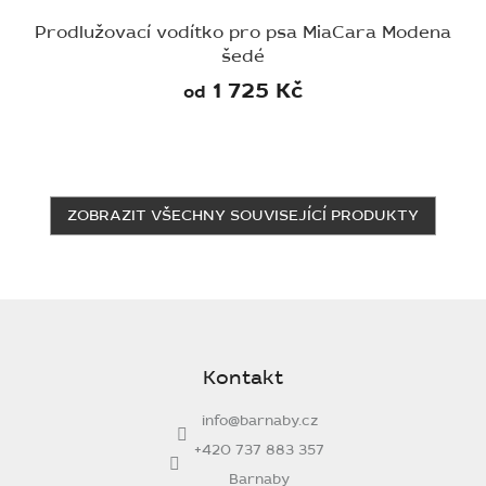
Prodlužovací vodítko pro psa MiaCara Modena
šedé
1 725 Kč
od
ZOBRAZIT VŠECHNY SOUVISEJÍCÍ PRODUKTY
Z
á
p
Kontakt
a
t
info
@
barnaby.cz
í
+420 737 883 357
Barnaby