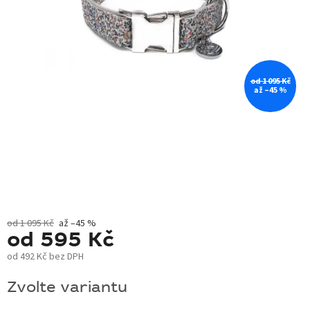
BLOG
BARNABY
ZNAČKY
od 1 095 Kč
až –45 %
WISH
LIST
KONTAKTY
od 1 095 Kč
až –45 %
od
595 Kč
od
492 Kč
bez DPH
Měrná
Zvolte variantu
cena: