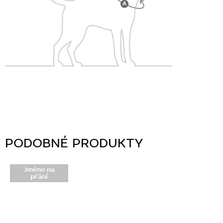
Jméno na
přání