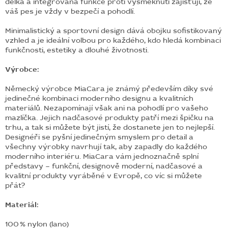
délka a integrovaná funkce proti vysmeknutí zajišťují, že
váš pes je vždy v bezpečí a pohodlí.
Minimalistický a sportovní design dává obojku sofistikovaný
vzhled a je ideální volbou pro každého, kdo hledá kombinaci
funkčnosti, estetiky a dlouhé životnosti.
Výrobce:
Německý výrobce MiaCara je známý především díky své
jedinečné kombinaci moderního designu a kvalitních
materiálů. Nezapomínají však ani na pohodlí pro vašeho
mazlíčka. Jejich nadčasové produkty patří mezi špičku na
trhu, a tak si můžete být jistí, že dostanete jen to nejlepší.
Designéři se pyšní jedinečným smyslem pro detail a
všechny výrobky navrhují tak, aby zapadly do každého
moderního interiéru. MiaCara vám jednoznačně splní
představy – funkční, designově moderní, nadčasové a
kvalitní produkty vyráběné v Evropě, co víc si můžete
přát?
Materiál:
100 % nylon (lano)