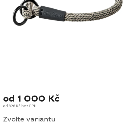
BLOG
BARNABY
ZNAČKY
WISH
LIST
KONTAKTY
od
1 000 Kč
od
826 Kč
bez DPH
Měrná
Zvolte variantu
cena: