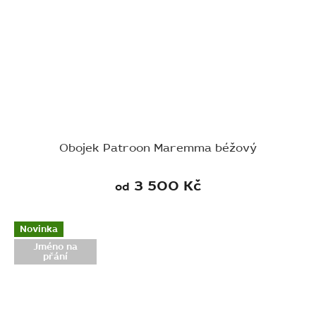
Obojek Patroon Maremma béžový
3 500 Kč
od
Novinka
Jméno na
přání