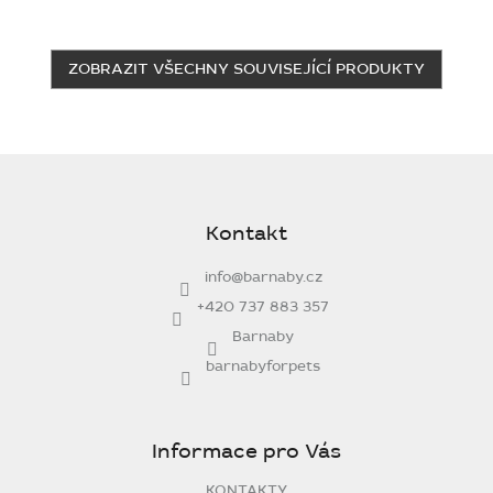
ZOBRAZIT VŠECHNY SOUVISEJÍCÍ PRODUKTY
Z
á
p
Kontakt
a
t
info
@
barnaby.cz
í
+420 737 883 357
Barnaby
barnabyforpets
Informace pro Vás
KONTAKTY