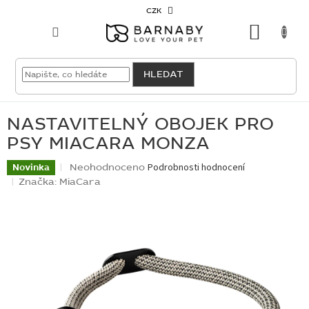
Přejít
CZK
na
NÁKU
obsah
KOŠÍK
VELKOODBĚRATEL
HLEDAT
PRO
PSY
NASTAVITELNÝ OBOJEK PRO
PSY MIACARA MONZA
PRO
KOČKY
Průměrné
Neohodnoceno
Podrobnosti hodnocení
Novinka
hodnocení
Značka:
MiaCara
produktu
PRO
je
CHOVATELE
0,0
z
5
NOVINKY
hvězdiček.
OUTLET
SKLADOVKY