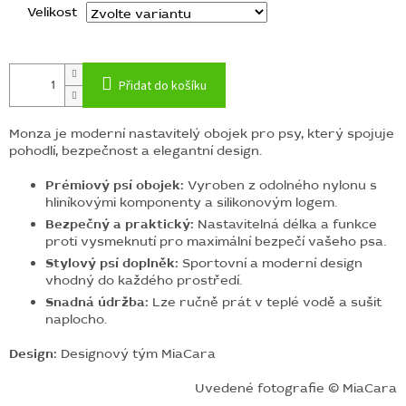
Velikost
Přidat do košíku
Monza je moderní nastavitelý obojek pro psy, který spojuje
pohodlí, bezpečnost a elegantní design.
Prémiový psí obojek:
Vyroben z odolného nylonu s
hliníkovými komponenty a silikonovým logem.
Bezpečný a praktický:
Nastavitelná délka a funkce
proti vysmeknutí pro maximální bezpečí vašeho psa.
Stylový psí doplněk:
Sportovní a moderní design
vhodný do každého prostředí.
Snadná údržba:
Lze ručně prát v teplé vodě a sušit
naplocho.
Design:
Designový tým MiaCara
Uvedené fotografie © MiaCara