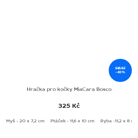
545 Kč
–40 %
Hračka pro kočky MiaCara Bosco
325 Kč
Myš - 20 x 7,2 cm
Ptáček - 11,6 x 10 cm
Ryba -11,2 x 8 cm