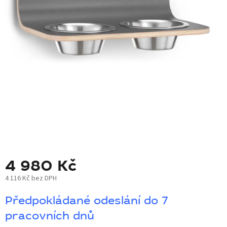
BLOG
BARNABY
ZNAČKY
WISH
LIST
KONTAKTY
4 980 Kč
4 116 Kč bez DPH
Měrná
Předpokládané odeslání do 7
cena:
pracovních dnů