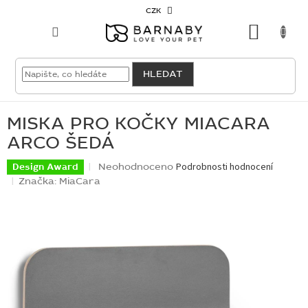
Přejít
CZK
na
NÁKU
obsah
KOŠÍK
VELKOODBĚRATEL
HLEDAT
PRO
PSY
MISKA PRO KOČKY MIACARA
ARCO ŠEDÁ
PRO
KOČKY
Průměrné
Neohodnoceno
Podrobnosti hodnocení
Design Award
hodnocení
Značka:
MiaCara
produktu
PRO
je
CHOVATELE
0,0
z
5
NOVINKY
hvězdiček.
OUTLET
SKLADOVKY