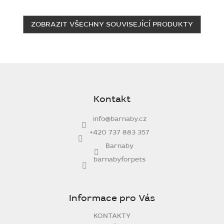
ZOBRAZIT VŠECHNY SOUVISEJÍCÍ PRODUKTY
Z
á
p
Kontakt
a
t
info
@
barnaby.cz
í
+420 737 883 357
Barnaby
barnabyforpets
Informace pro Vás
KONTAKTY