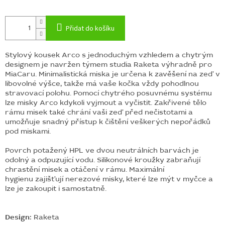
Přidat do košíku
Stylový kousek Arco s jednoduchým vzhledem a chytrým
designem je navržen týmem studia Raketa výhradně pro
MiaCaru.
Minimalistická miska je určena k zavěšení na zeď
v
libovolné výšce, takže má vaše kočka vždy pohodlnou
stravovací polohu.
Pomocí chytrého posuvnému systému
lze misky Arco kdykoli vyjmout a vyčistit. Zakřivené tělo
rámu misek také chrání vaši zeď před nečistotami a
umožňuje snadný přístup k čištění veškerých nepořádků
pod miskami.
Povrch potažený HPL ve dvou neutrálních barvách je
odolný a odpuzující vodu. Silikonové kroužky zabraňují
chrastění misek a otáčení v rámu. Maximální
hygienu zajišťují nerezové misky, které lze mýt v myčce a
lze je zakoupit i samostatně.
Design:
Raketa