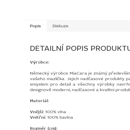
Popis
Diskuze
DETAILNÍ POPIS PRODUKT
Výrobce:
Německý výrobce MiaCara je známý především dí
vašeho mazlíčka. Jejich nadčasové produkty patř
smyslem pro detail a všechny výrobky navrhu
designově moderní, nadčasové a kvalitní produk
Materiál:
Vnější:
100% vlna
Vnitřní:
100% bavlna
Rozměr (cm):