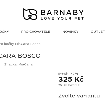
KOČKY
PRO CHOVATELE
NOVINKY
OUTLET
WISH LIST
ro kočky MiaCara Bosco
CARA BOSCO
í
Značka:
MiaCara
545 Kč
–40 %
325 Kč
269 Kč bez DPH
Měrná
Zvolte variantu
cena: