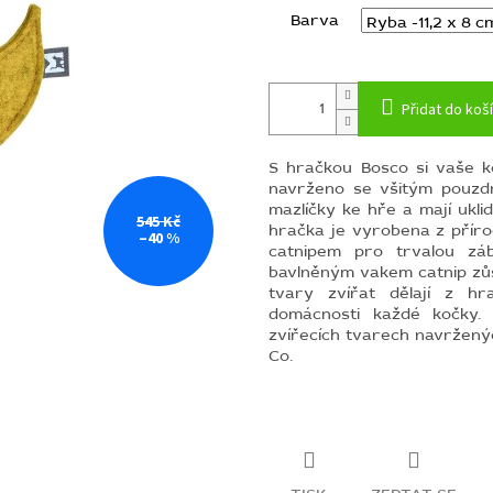
Barva
Přidat do koš
S hračkou Bosco si vaše k
navrženo se všitým pouzd
mazlíčky ke hře a mají ukli
545 Kč
hračka je vyrobena z přírod
–40 %
catnipem pro trvalou zá
bavlněným vakem catnip zůs
tvary zvířat dělají z hr
domácnosti každé kočky. B
zvířecích tvarech navržen
Co.