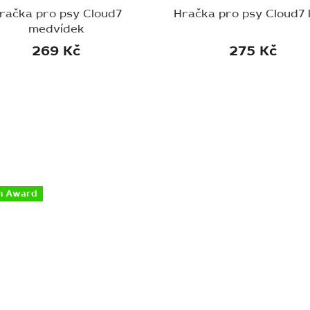
račka pro psy Cloud7
Hračka pro psy Cloud7 l
medvídek
269 Kč
275 Kč
rakatá - 27 cm
n Award