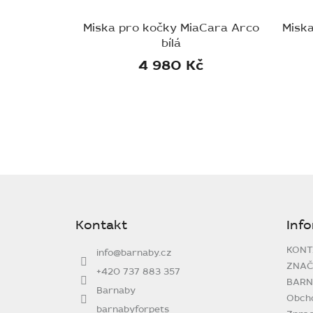
Miska pro kočky MiaCara Arco
Misk
bílá
4 980 Kč
Z
á
p
Kontakt
Inf
a
t
KONT
info
@
barnaby.cz
í
ZNAČ
+420 737 883 357
BARN
Barnaby
Obch
barnabyforpets