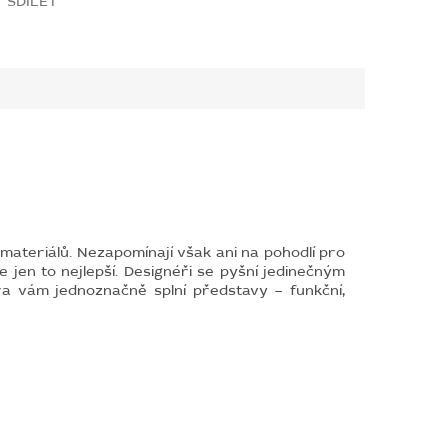
SDÍLET
ateriálů. Nezapomínají však ani na pohodlí pro
e jen to nejlepší. Designéři se pyšní jedinečným
a vám jednoznačně splní představy – funkční,