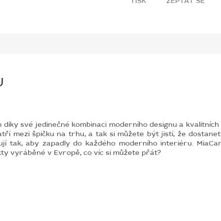
TISK
ZEPTAT SE
U
ky své jedinečné kombinaci moderního designu a kvalitních m
í mezi špičku na trhu, a tak si můžete být jistí, že dostanet
jí tak, aby zapadly do každého moderního interiéru. MiaCar
ty vyráběné v Evropě, co víc si můžete přát?