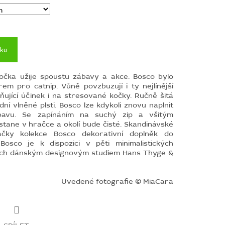
íku
očka užije
spoustu zábavy a akce. Bosco bylo
rem pro catnip.
Vůně povzbuzují i ​​ty nejlínější
dňující účinek i na stresované kočky.
Ručně šitá
ní vlněné plsti.
Bosco lze kdykoli znovu naplnit
bavu. Se zapínáním na suchý zip a všitým
tane v hračce a okolí bude čisté.
Skandinávské
ačky kolekce Bosco dekorativní doplněk do
osco je k dispozici v pěti minimalistických
ých dánským designovým studiem Hans Thyge &
Uvedené fotografie © MiaCara