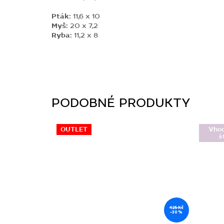
Pták:
11,6 x 10
Myš:
20 x 7,2
Ryba:
11,2 x 8
OUTLET
Vho
š
425 Kč
–30 %