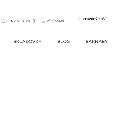
NÁKUPNÍ
Prázdný košík
CENY V:
CZK
Přihlášení
KOŠÍK
SKLADOVKY
BLOG
BARNABY
KONTAKTY