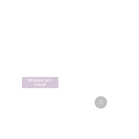
Vhodné pro
štěně
Další
produkt