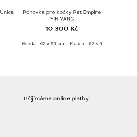
Unica
Pohovka pro kočky Pet Empire
YIN YANG
10 300 Kč
Hnědá - 62 x 59 cm
Modrá - 62 x 59 cm
Béžová 
Přijímáme online platby