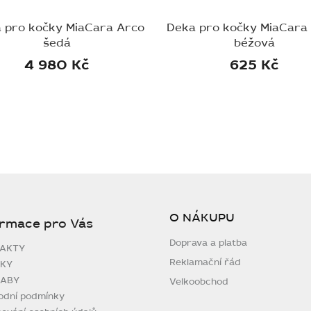
a pro kočky MiaCara Arco
Deka pro kočky MiaCara 
šedá
béžová
4 980 Kč
625 Kč
O NÁKUPU
ormace pro Vás
Doprava a platba
AKTY
Reklamační řád
KY
ABY
Velkoobchod
odní podmínky