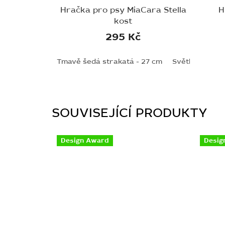
Hračka pro psy MiaCara Stella
H
kost
295 Kč
Tmavě šedá strakatá - 27 cm
Světle šedá st
SOUVISEJÍCÍ PRODUKTY
Design Award
Desig