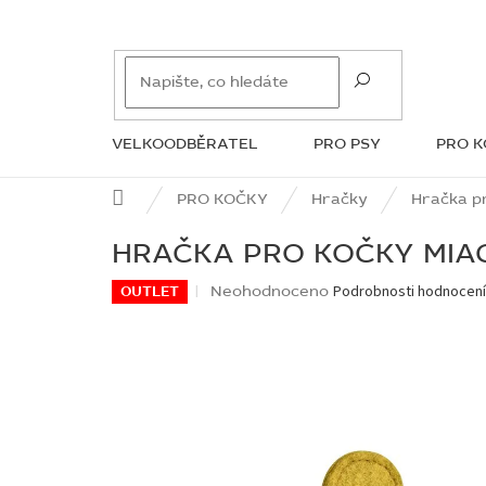
Přejít
na
obsah
VELKOODBĚRATEL
PRO PSY
PRO 
ZNAČKY
Domů
PRO KOČKY
Hračky
Hračka p
HRAČKA PRO KOČKY MIA
Průměrné
Neohodnoceno
Podrobnosti hodnocen
OUTLET
hodnocení
produktu
je
0,0
z
5
hvězdiček.