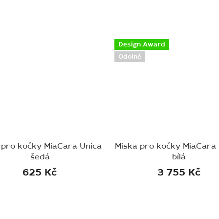
Design Award
Odolné
 pro kočky MiaCara Unica
Miska pro kočky MiaCara
šedá
bílá
625 Kč
3 755 Kč