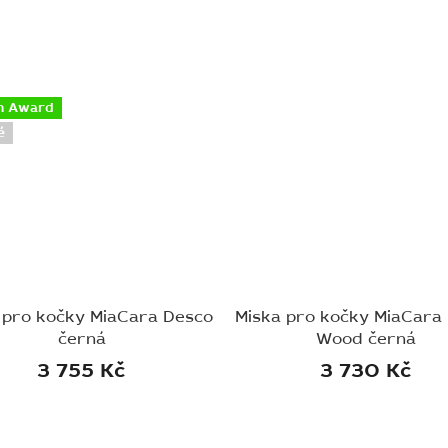
n Award
é
 pro kočky MiaCara Desco
Miska pro kočky MiaCara
černá
Wood černá
3 755 Kč
3 730 Kč