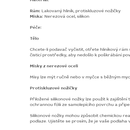
Rám:
Lakovaný hliník, protiskluzové nožičky
Miska:
Nerezová ocel, silikon
Péče:
Tělo
Chcete-li podavač vyčistit, otřete hliníkový 
čisticí prostředky, aby nedošlo k poškrábání po
Misky z nerezové oceli
Mísy lze mýt ručně nebo v myčce s běžným myc
Protiskluzové nožičky
Přiložené silikonové nožky lze použít k zajiště
ochrannou fólii ze samolepícího povrchu a připe
Silikonové nožky mohou způsobit chemickou rea
podlaze. Ujistěte se prosím, že je vaše podlaha