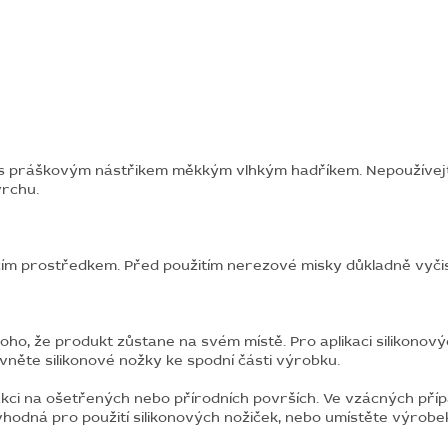
rám s práškovým nástřikem měkkým vlhkým hadříkem. Nepoužíve
vrchu.
ím prostředkem. Před použitím nerezové misky důkladně vyčis
ní toho, že produkt zůstane na svém místě. Pro aplikaci silikon
vněte silikonové nožky ke spodní části výrobku.
kci na ošetřených nebo přírodních površích. Ve vzácných pří
 vhodná pro použití silikonových nožiček, nebo umístěte výrob