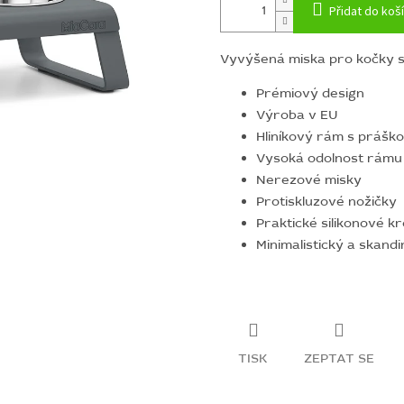
Přidat do koš
Vyvýšená miska pro kočky 
Prémiový design
Výroba v EU
Hliníkový rám s prášk
Vysoká odolnost rámu -
Nerezové misky
Protiskluzové nožičky
Praktické silikonové k
Minimalistický a skand
TISK
ZEPTAT SE