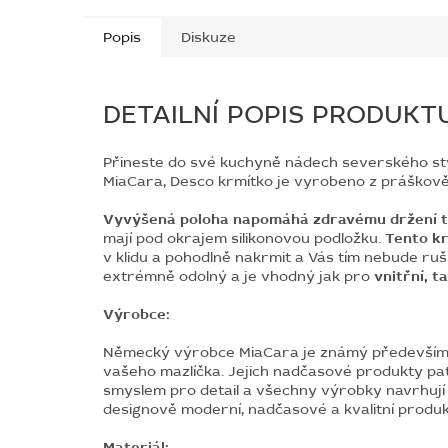
Popis
Diskuze
DETAILNÍ POPIS PRODUKT
Přineste do své kuchyně nádech severského s
MiaCara, Desco krmítko je vyrobeno z práškov
Vyvýšená poloha napomáhá zdravému držení těl
mají pod okrajem silikonovou podložku.
Tento k
v klidu a pohodlně nakrmit a Vás tím nebude ruš
extrémně odolný a je vhodný jak pro
vnitřní, t
Výrobce:
Německý výrobce MiaCara je známý především dí
vašeho mazlíčka. Jejich nadčasové produkty patří
smyslem pro detail a všechny výrobky navrhují 
designově moderní, nadčasové a kvalitní produk
Materiál: