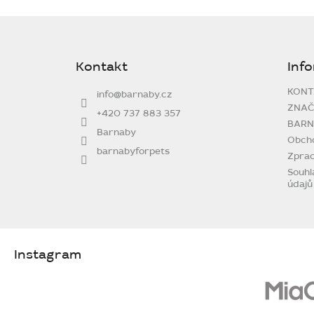
Z
á
p
Kontakt
Inf
a
t
KONT
info
@
barnaby.cz
í
ZNAČ
+420 737 883 357
BARN
Barnaby
Obch
barnabyforpets
Zprac
Souhl
údajů
Instagram