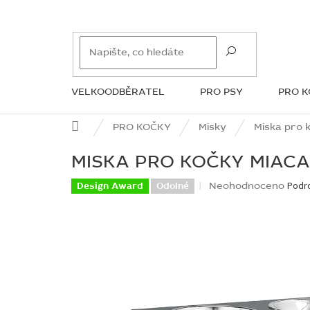
Přejít
na
obsah
VELKOODBĚRATEL
PRO PSY
PRO 
ZNAČKY
Domů
PRO KOČKY
Misky
Miska pro 
MISKA PRO KOČKY MIAC
Průměrné
Neohodnoceno
Podr
Design Award
Odolné
hodnocení
produktu
je
0,0
z
5
hvězdiček.