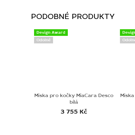
Design Award
Desig
Odolné
Odoln
Miska pro kočky MiaCara Desco
Miska
bílá
3 755 Kč