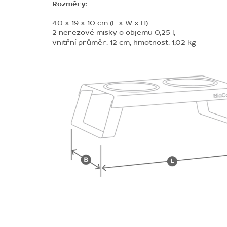
Rozměry:
40 x 19 x 10 cm (L x W x H)
2 nerezové misky o objemu 0,25 l,
vnitřní průměr: 12 cm, hmotnost: 1,02 kg