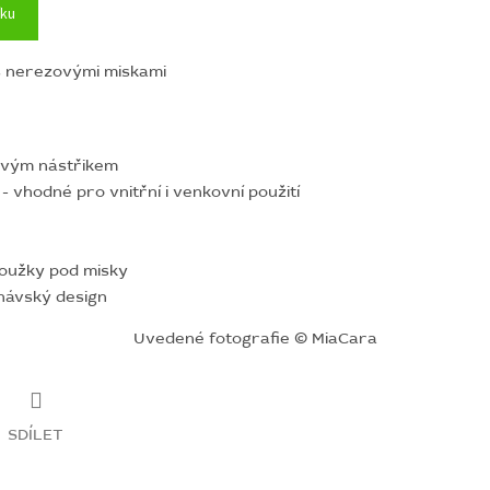
íku
s nerezovými miskami
ovým nástřikem
 vhodné pro vnitřní i venkovní použití
roužky pod misky
inávský design
Uvedené fotografie © MiaCara
SDÍLET