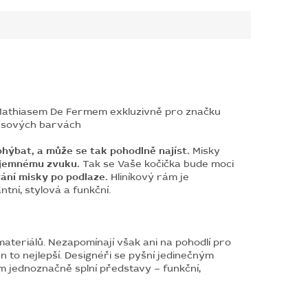
Mathiasem De Fermem exkluzivně pro značku
časových barvách
ýbat, a může se tak pohodlně najíst.
Misky
íjemnému zvuku.
Tak se Vaše kočička bude moci
vání misky po podlaze.
Hliníkový rám je
ní, stylová a funkční.
teriálů. Nezapomínají však ani na pohodlí pro
n to nejlepší. Designéři se pyšní jedinečným
m jednoznačně splní představy – funkční,