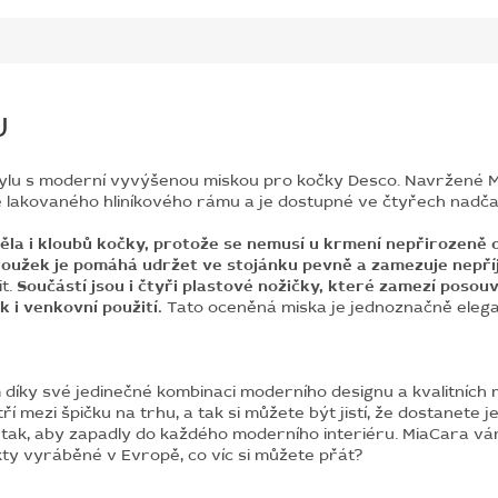
U
tylu s moderní vyvýšenou miskou pro kočky Desco. Navržené 
ě lakovaného hliníkového rámu a je dostupné ve čtyřech nad
a i kloubů kočky, protože se nemusí u krmení nepřirozeně oh
roužek je pomáhá udržet ve stojánku pevně a zamezuje nepř
it.
Součástí jsou i čtyři plastové nožičky, které zamezí posou
ak i venkovní použití.
Tato oceněná miska je jednoznačně elegant
ky své jedinečné kombinaci moderního designu a kvalitních ma
 mezi špičku na trhu, a tak si můžete být jistí, že dostanete je
tak, aby zapadly do každého moderního interiéru. MiaCara vá
ty vyráběné v Evropě, co víc si můžete přát?