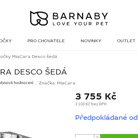
KOČKY
PRO CHOVATELE
NOVINKY
OUTLET
WISH LIST
kočky MiaCara Desco šedá
ARA DESCO ŠEDÁ
obnosti hodnocení
Značka:
MiaCara
3 755 Kč
3 103 Kč bez DPH
Měrná
Předpokládané od
cena: