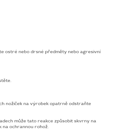
jte ostré nebo drsné předměty nebo agresivní
těte.
ových nožiček na výrobek opatrně odstraňte
padech může tato reakce způsobit skvrny na
ek na ochrannou rohož.