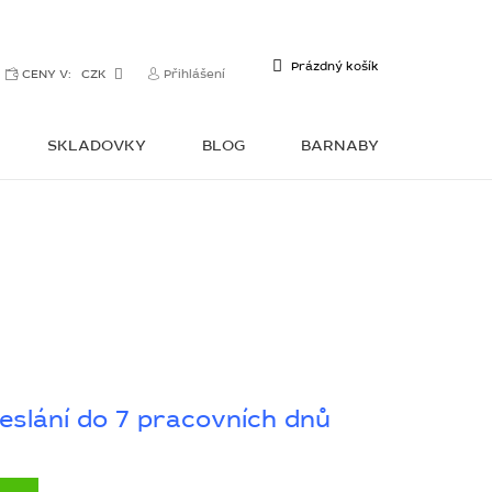
NÁKUPNÍ
Prázdný košík
CENY V:
CZK
Přihlášení
KOŠÍK
SKLADOVKY
BLOG
BARNABY
KONTAKTY
eslání do 7 pracovních dnů