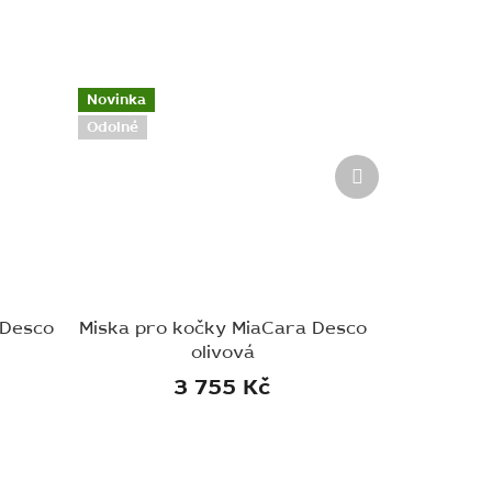
Novinka
Odolné
Další
produkt
 Desco
Miska pro kočky MiaCara Desco
olivová
3 755 Kč