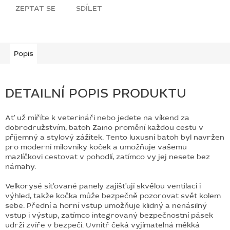
ZEPTAT SE
SDÍLET
Popis
DETAILNÍ POPIS PRODUKTU
Ať už míříte k veterináři nebo jedete na víkend za
dobrodružstvím, batoh Zaino promění každou cestu v
příjemný a stylový zážitek. Tento luxusní batoh byl navržen
pro moderní milovníky koček a umožňuje vašemu
mazlíčkovi cestovat v pohodlí, zatímco vy jej nesete bez
námahy.
Velkorysé síťované panely zajišťují skvělou ventilaci i
výhled, takže kočka může bezpečně pozorovat svět kolem
sebe. Přední a horní vstup umožňuje klidný a nenásilný
vstup i výstup, zatímco integrovaný bezpečnostní pásek
udrží zvíře v bezpečí. Uvnitř čeká vyjímatelná měkká