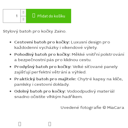
Přidat do košíku
Stylový batoh pro kočky Zaino.
Cestovní batoh pro kočky:
Luxusní design pro
každodenní vycházky i víkendové výlety.
Pohodlný batoh pro kočky:
Měkké vnitřní polstrování
a bezpečnostní pás pro klidnou cestu.
Prodyšný batoh pro kočky:
Velké síťované panely
zajišťují perfektní větrání a výhled.
Praktický batoh pro majitele:
Chytré kapsy na klíče,
pamlsky i cestovní doklady.
Odolný batoh pro kočky:
Vodoodpudivý materiál
snadno očistíte vlhkým hadříkem.
Uvedené fotografie © MiaCara