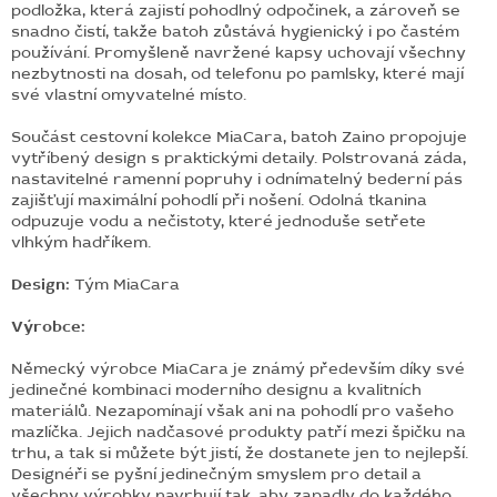
podložka, která zajistí pohodlný odpočinek, a zároveň se
snadno čistí, takže batoh zůstává hygienický i po častém
používání. Promyšleně navržené kapsy uchovají všechny
nezbytnosti na dosah, od telefonu po pamlsky, které mají
své vlastní omyvatelné místo.
Součást cestovní kolekce MiaCara, batoh Zaino propojuje
vytříbený design s praktickými detaily. Polstrovaná záda,
nastavitelné ramenní popruhy i odnímatelný bederní pás
zajišťují maximální pohodlí při nošení. Odolná tkanina
odpuzuje vodu a nečistoty, které jednoduše setřete
vlhkým hadříkem.
Design:
Tým MiaCara
Výrobce:
Německý výrobce MiaCara je známý především díky své
jedinečné kombinaci moderního designu a kvalitních
materiálů. Nezapomínají však ani na pohodlí pro vašeho
mazlíčka. Jejich nadčasové produkty patří mezi špičku na
trhu, a tak si můžete být jistí, že dostanete jen to nejlepší.
Designéři se pyšní jedinečným smyslem pro detail a
všechny výrobky navrhují tak, aby zapadly do každého