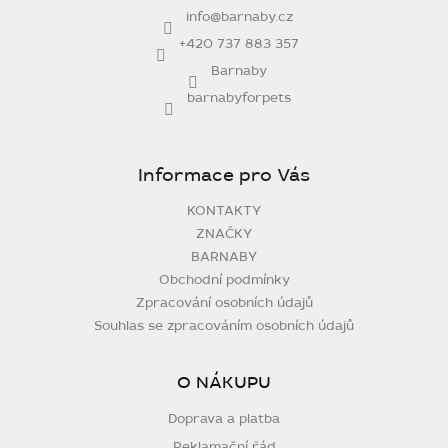
t
info
@
barnaby.cz
í
+420 737 883 357
Barnaby
barnabyforpets
Informace pro Vás
KONTAKTY
ZNAČKY
BARNABY
Obchodní podmínky
Zpracování osobních údajů
Souhlas se zpracováním osobních údajů
O NÁKUPU
Doprava a platba
Reklamační řád