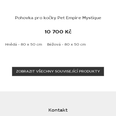
Pohovka pro kočky Pet Empire Mystique
10 700 Kč
Hnědá - 80 x 50 cm
Béžová - 80 x 50 cm
ZOBRAZIT VŠECHNY SOUVISEJÍCÍ PRODUKTY
Z
á
p
Kontakt
a