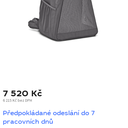
BLOG
BARNABY
ZNAČKY
WISH
LIST
KONTAKTY
7 520 Kč
6 215 Kč bez DPH
Měrná
Předpokládané odeslání do 7
cena:
pracovních dnů