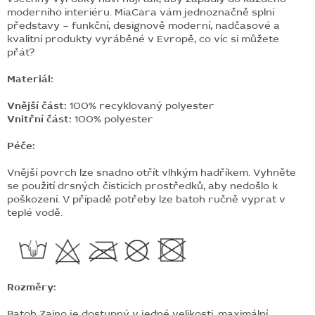
moderního interiéru. MiaCara vám jednoznačně splní
představy – funkční, designově moderní, nadčasové a
kvalitní produkty vyráběné v Evropě, co víc si můžete
přát?
Materiál:
Vnější část:
100% recyklovaný polyester
Vnitřní část:
100% polyester
Péče:
Vnější povrch lze snadno otřít vlhkým hadříkem.
Vyhněte
se použití drsných čisticích prostředků, aby nedošlo k
poškození. V případě potřeby lze batoh ručně vyprat v
teplé vodě.
Rozměry:
Batoh Zaino je dostupný v jedné velikosti, maximální