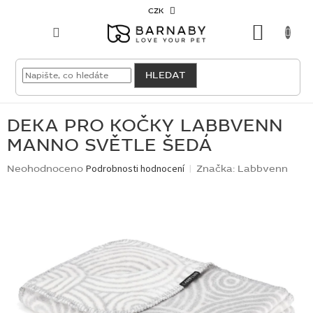
Přejít
CZK
na
NÁKU
obsah
KOŠÍK
VELKOODBĚRATEL
HLEDAT
PRO
PSY
DEKA PRO KOČKY LABBVENN
MANNO SVĚTLE ŠEDÁ
PRO
KOČKY
Průměrné
Neohodnoceno
Podrobnosti hodnocení
Značka:
Labbvenn
hodnocení
produktu
PRO
je
CHOVATELE
0,0
z
5
NOVINKY
hvězdiček.
OUTLET
SKLADOVKY