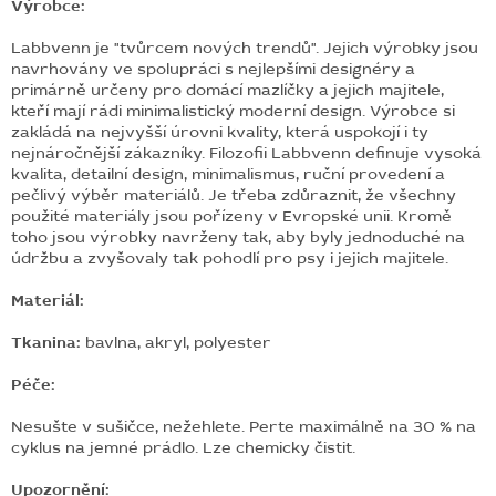
Výrobce:
Labbvenn je "tvůrcem nových trendů". Jejich výrobky jsou
navrhovány ve spolupráci s nejlepšími designéry a
primárně určeny pro domácí mazlíčky a jejich majitele,
kteří mají rádi minimalistický moderní design. Výrobce si
zakládá na nejvyšší úrovni kvality, která uspokojí i ty
nejnáročnější zákazníky. Filozofii Labbvenn definuje vysoká
kvalita, detailní design, minimalismus, ruční provedení a
pečlivý výběr materiálů. Je třeba zdůraznit, že všechny
použité materiály jsou pořízeny v Evropské unii. Kromě
toho jsou výrobky navrženy tak, aby byly jednoduché na
údržbu a zvyšovaly tak pohodlí pro psy i jejich majitele.
Materiál:
Tkanina:
bavlna, akryl, polyester
Péče:
Nesušte v sušičce, n
ežehlete. Perte maximálně na 30 % na
cyklus na jemné prádlo. Lze chemicky čistit.
Upozornění: