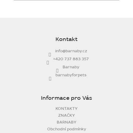
Z
á
p
Kontakt
a
t
info
@
barnaby.cz
í
+420 737 883 357
Barnaby
barnabyforpets
Informace pro Vás
KONTAKTY
ZNAČKY
BARNABY
Obchodní podmínky