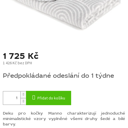
BLOG
BARNABY
ZNAČKY
WISH
LIST
1 725 Kč
KONTAKTY
1 426 Kč bez DPH
Měrná
Předpokládané odeslání do 1 týdne
cena:
Přidat do košíku
Deku pro kočky Manno charakterizují jednoduché
minimalistické vzory vyplněné všemi druhy šedé a bílé
barvy.