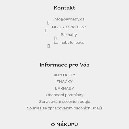
p
Kontakt
a
t
info
@
barnaby.cz
í
+420 737 883 357
Barnaby
barnabyforpets
Informace pro Vás
KONTAKTY
ZNAČKY
BARNABY
Obchodní podmínky
Zpracování osobních údajů
Souhlas se zpracováním osobních údajů
O NÁKUPU