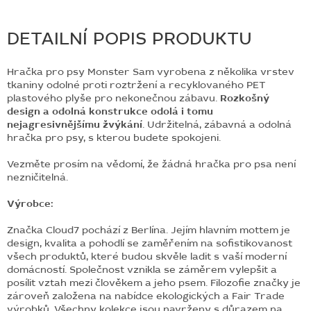
DETAILNÍ POPIS PRODUKTU
Hračka pro psy Monster Sam vyrobena z několika vrstev
tkaniny odolné proti roztržení a recyklovaného PET
plastového plyše pro nekonečnou zábavu.
Rozkošný
design a odolná konstrukce odolá i tomu
nejagresivnějšímu žvýkání
. Udržitelná, zábavná a odolná
hračka pro psy, s kterou budete spokojeni.
Vezměte prosím na vědomí, že žádná hračka pro psa není
nezničitelná.
Výrobce:
Značka Cloud7 pochází z Berlína. Jejím hlavním mottem je
design, kvalita a pohodlí se zaměřením na sofistikovanost
všech produktů, které budou skvěle ladit s vaší moderní
domácností. Společnost vznikla se záměrem vylepšit a
posílit vztah mezi člověkem a jeho psem. Filozofie značky je
zároveň založena na nabídce ekologických a Fair Trade
výrobků. Všechny kolekce jsou navrženy s důrazem na