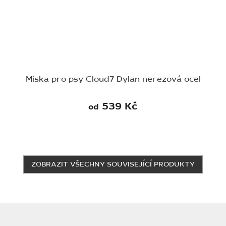
Miska pro psy Cloud7 Dylan nerezová ocel
539 Kč
od
ZOBRAZIT VŠECHNY SOUVISEJÍCÍ PRODUKTY
Z
á