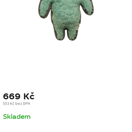
BLOG
BARNABY
ZNAČKY
WISH
LIST
KONTAKTY
669 Kč
553 Kč bez DPH
Měrná
Skladem
cena: