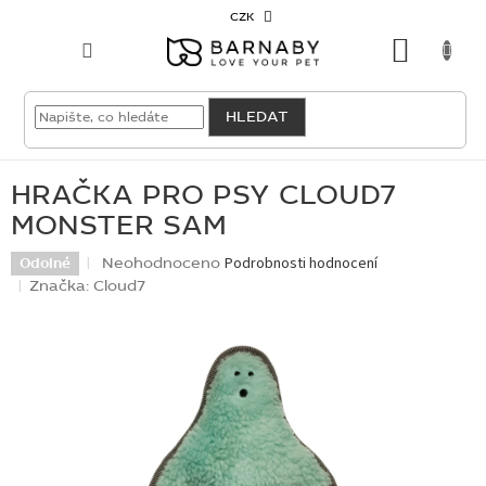
Přejít
CZK
na
NÁKU
obsah
KOŠÍK
VELKOODBĚRATEL
HLEDAT
PRO
PSY
HRAČKA PRO PSY CLOUD7
MONSTER SAM
PRO
KOČKY
Průměrné
Neohodnoceno
Podrobnosti hodnocení
Odolné
hodnocení
Značka:
Cloud7
produktu
PRO
je
CHOVATELE
0,0
z
5
NOVINKY
hvězdiček.
OUTLET
SKLADOVKY