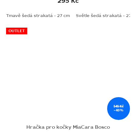
295 Kč
Tmavě šedá strakatá - 27 cm
Světle šedá strakatá - 27 
OUTLET
545 Kč
–40 %
Hračka pro kočky MiaCara Bosco