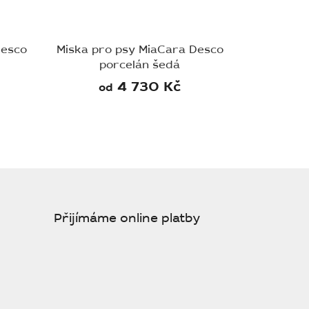
Desco
Miska pro psy MiaCara Desco
porcelán šedá
4 730 Kč
od
Přijímáme online platby