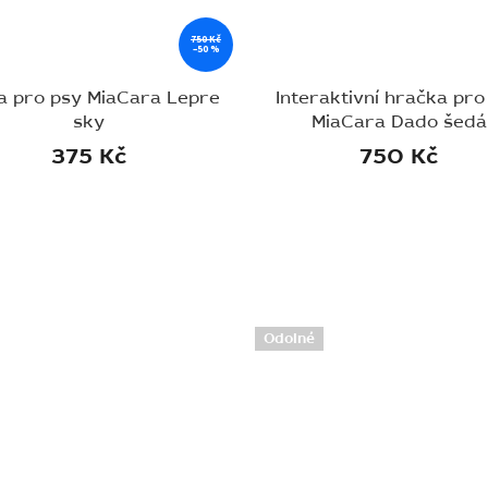
750 Kč
–50 %
a pro psy MiaCara Lepre
Interaktivní hračka pro
sky
MiaCara Dado šedá
375 Kč
750 Kč
Odolné