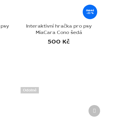
750 Kč
–33 %
 psy
Interaktivní hračka pro psy
MiaCara Cono šedá
500 Kč
Odolné
Další
produkt