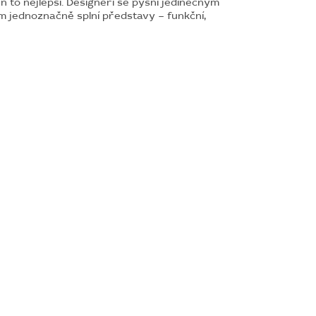
n to nejlepší. Designéři se pyšní jedinečným
m jednoznačně splní představy – funkční,