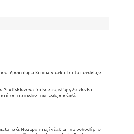
nou.
Zpomalující krmná vložka Lento rozděluje
y.
Protiskluzová funkce
zajišťuje, že vložka
 s ní velmi snadno manipuluje a čistí.
teriálů. Nezapomínají však ani na pohodlí pro