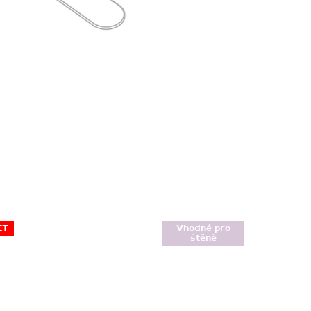
ET
Vhodné pro
štěně