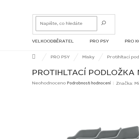
Přejít
na
obsah
VELKOODBĚRATEL
PRO PSY
PRO 
ZNAČKY
Domů
PRO PSY
Misky
Protihltací p
PROTIHLTACÍ PODLOŽKA
Průměrné
Neohodnoceno
Podrobnosti hodnocení
Značka:
M
hodnocení
produktu
je
0,0
z
5
hvězdiček.