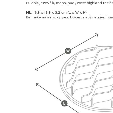
Buldok, jezevčík, mops, pudl, west highland teriér
ML:
18,3 x 18,3 x 3,2 cm (L x W x H)
Bernský salašnický pes, boxer, zlatý retrívr, hu