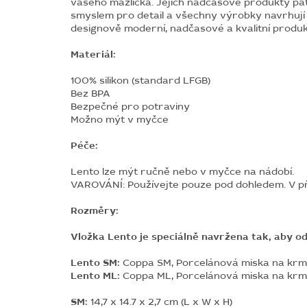
vašeho mazlíčka. Jejich nadčasové produkty patří
smyslem pro detail a všechny výrobky navrhují 
designově moderní, nadčasové a kvalitní produk
Materiál:
100% silikon (standard LFGB)
Bez BPA
Bezpečné pro potraviny
Možno mýt v myčce
Péče:
Lento lze mýt ručně nebo v myčce na nádobí.
VAROVÁNÍ: Používejte pouze pod dohledem. V př
Rozměry:
Vložka Lento je speciálně navržena tak, aby 
Lento SM:
Coppa SM, Porcelánová miska na krmí
Lento ML:
Coppa ML, Porcelánová miska na krmí
SM:
14,7 x 14.7 x 2,7 cm (L x W x H)