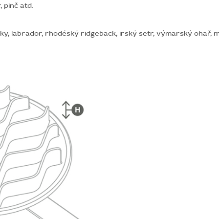
, pinč atd.
sky, labrador, rhodéský ridgeback, irský setr, výmarský ohař, 