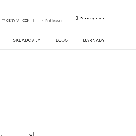
NÁKUPNÍ
Prázdný košík
CENY V:
CZK
Přihlášení
KOŠÍK
SKLADOVKY
BLOG
BARNABY
KONTAKTY