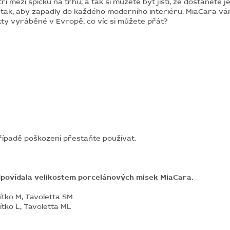
 mezi špičku na trhu, a tak si můžete být jistí, že dostanete je
tak, aby zapadly do každého moderního interiéru. MiaCara vá
ty vyráběné v Evropě, co víc si můžete přát?
ípadě poškození přestaňte používat.
odpovídala velikostem porcelánových misek MiaCara.
tko M, Tavoletta SM.
tko L, Tavoletta ML