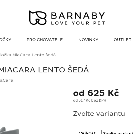
KOČKY
PRO CHOVATELE
NOVINKY
OUTLET
WISH LIST
odložka MiaCara Lento šedá
 MIACARA LENTO ŠEDÁ
iaCara
od
625 Kč
od
517 Kč
bez DPH
Měrná
Zvolte variantu
cena:
Velikost