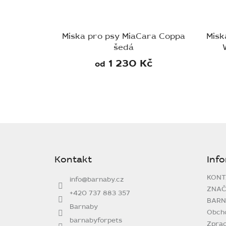
Miska pro psy MiaCara Coppa
Misk
šedá
1 230 Kč
od
Z
á
p
Kontakt
Inf
a
t
KONT
info
@
barnaby.cz
í
ZNAČ
+420 737 883 357
BARN
Barnaby
Obch
barnabyforpets
Zprac