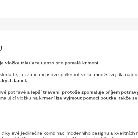
U
m je vložka MiaCara Lento pro pomalé krmení.
edujte, jak zabrání psovi spolknout velké množství jídla najed
ckých lamel.
své potravě a lepší trávení, protože zpomaluje příjem potrav
malující vložku na krmení
lze vyjmout pomocí poutka
, takže se
ky své jedinečné kombinaci moderního designu a kvalitních ma