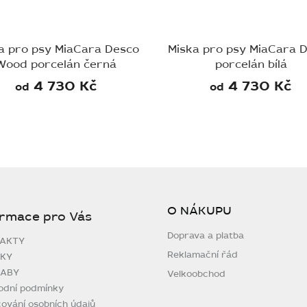
a pro psy MiaCara Desco
Miska pro psy MiaCara 
Wood porcelán černá
porcelán bílá
4 730 Kč
4 730 Kč
od
od
O NÁKUPU
ormace pro Vás
Doprava a platba
AKTY
Reklamační řád
KY
ABY
Velkoobchod
odní podmínky
ování osobních údajů