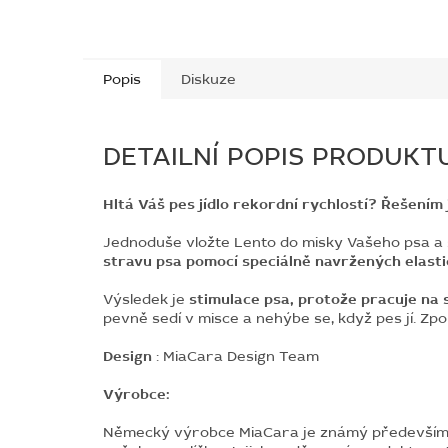
Popis
Diskuze
DETAILNÍ POPIS PRODUKT
Hltá Váš pes jídlo rekordní rychlostí? Řešení
Jednoduše vložte Lento do misky Vašeho psa a sl
stravu psa pomocí speciálně navržených elasti
Výsledek je
stimulace psa, protože pracuje na 
pevně sedí v misce a nehýbe se, když pes jí.
Zpo
Design
: MiaCara Design Team
Výrobce:
Německý výrobce MiaCara je známý především dí