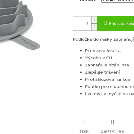
Přidat do koš
Podložka do misky zabraňujíc
Prémiová kvalita
Výroba v EU
Zabraňuje hltání psa
Zlepšuje trávení
Protiskluzová funkce
Poutko pro snadnou ma
Lze mýt v myčce na n
TISK
ZEPTAT SE