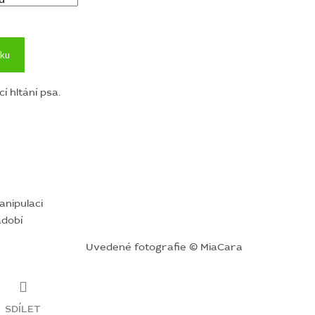
íku
í hltání psa.
nipulaci
ádobí
Uvedené fotografie © MiaCara
SDÍLET