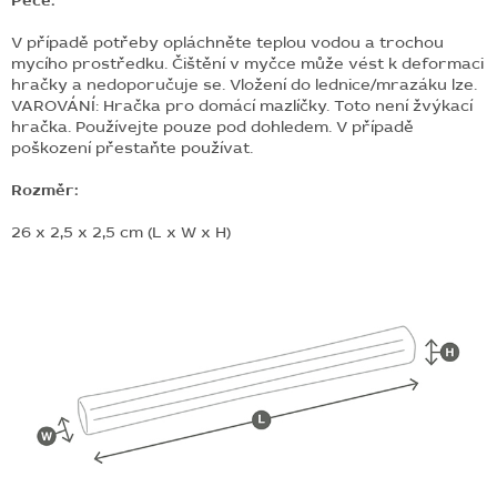
Péče:
V případě potřeby opláchněte teplou vodou a trochou
mycího prostředku. Čištění v myčce může vést k deformaci
hračky a nedoporučuje se. Vložení do lednice/mrazáku lze.
VAROVÁNÍ: Hračka pro domácí mazlíčky. Toto není žvýkací
hračka. Používejte pouze pod dohledem. V případě
poškození přestaňte používat.
Rozměr:
26 x 2,5 x 2,5 cm (L x W x H)