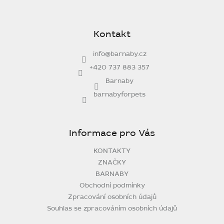
Z
á
p
Kontakt
a
t
info
@
barnaby.cz
í
+420 737 883 357
Barnaby
barnabyforpets
Informace pro Vás
KONTAKTY
ZNAČKY
BARNABY
Obchodní podmínky
Zpracování osobních údajů
Souhlas se zpracováním osobních údajů