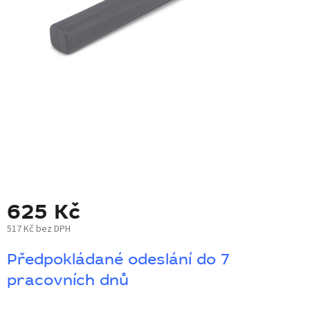
BLOG
BARNABY
ZNAČKY
WISH
LIST
KONTAKTY
625 Kč
517 Kč bez DPH
Měrná
Předpokládané odeslání do 7
cena:
pracovních dnů