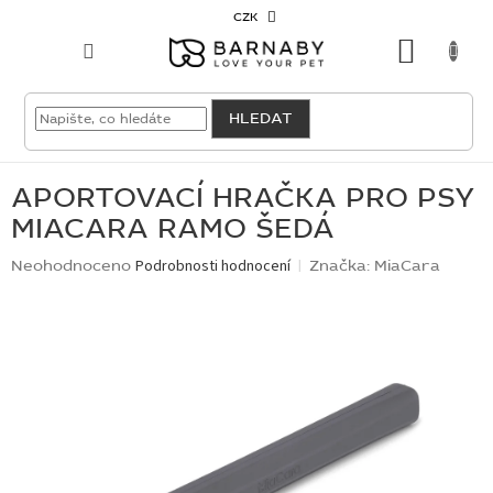
Přejít
CZK
na
NÁKU
obsah
KOŠÍK
VELKOODBĚRATEL
HLEDAT
PRO
PSY
APORTOVACÍ HRAČKA PRO PSY
MIACARA RAMO ŠEDÁ
PRO
KOČKY
Průměrné
Neohodnoceno
Podrobnosti hodnocení
Značka:
MiaCara
hodnocení
produktu
PRO
je
CHOVATELE
0,0
z
5
NOVINKY
hvězdiček.
OUTLET
SKLADOVKY