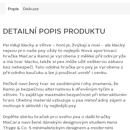
Popis
Diskuze
DETAILNÍ POPIS PRODUKTU
Psi milují klacky a větve – honí je, žvýkají a nosí – ale klacky
nejsou pro naše psy vždy to nejlepší.
Nová aportovací
hračka MiaCara Ramo je vyrobena z měkké přírodní pryže
a má tvar klacku, takže si pes může užít veškerou zábavu
bez nebezpečí.
Tato odolná hračka pro psy je vyrobena z
přírodního kaučuku a lze ji používat uvnitř i venku.
Pečlivě navržený tvar se zaoblenými rohy znamená, že
Ramo je bezpečnou alternativou k dřevěným tyčím a
větvím.
To zajišťuje maximální bezpečnost při interaktivním
hraní.
Ohebný materiál vzbuzuje u psa mimořádný zájem a
motivuje k aktivitě i ty nejlínější psy.
Doplňte sbírku hraček pro svého psa o další hračky
MiaCara navržené dánským designovým studiem Hans
Thyge & Co. S minimalistickým designem a moderními