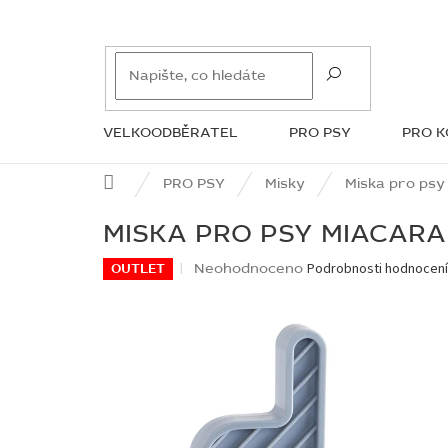
Přejít
na
obsah
VELKOODBĚRATEL
PRO PSY
PRO 
ZNAČKY
Domů
PRO PSY
Misky
Miska pro psy
MISKA PRO PSY MIACARA
Průměrné
Neohodnoceno
Podrobnosti hodnocen
OUTLET
hodnocení
produktu
je
0,0
z
5
hvězdiček.