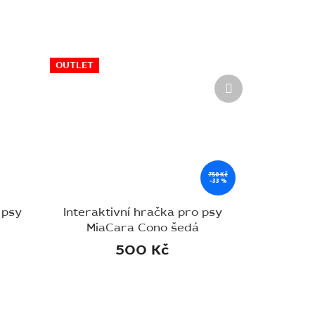
OUTLET
Další
produkt
750 Kč
–33 %
 psy
Interaktivní hračka pro psy
MiaCara Cono šedá
500 Kč