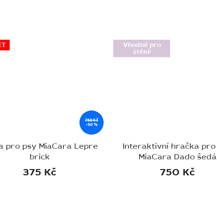
ET
Vhodné pro
štěně
750 Kč
–50 %
a pro psy MiaCara Lepre
Interaktivní hračka pro
brick
MiaCara Dado šedá
375 Kč
750 Kč