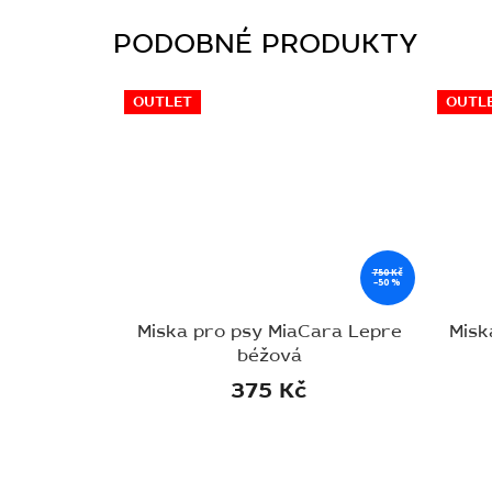
OUTLET
OUTL
750 Kč
–50 %
Miska pro psy MiaCara Lepre
Misk
béžová
375 Kč