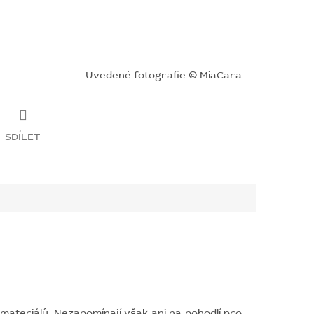
Uvedené fotografie © MiaCara
SDÍLET
ateriálů. Nezapomínají však ani na pohodlí pro