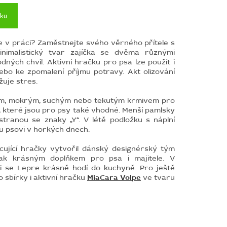
íku
te v práci? Zaměstnejte svého věrného přítele s
inimalistický tvar zajíčka se dvěma různými
odných chvil.
Aktivní hračku pro psa lze použít i
ebo ke zpomalení příjmu potravy.
Akt olizování
žuje stres.
ým, mokrým, suchým nebo tekutým krmivem pro
 které jsou pro psy také vhodné.
Menší pamlsky
stranou se znaky „Y“.
V létě podložku s náplní
 psovi v horkých dnech.
acující hračky vytvořil dánský designérský tým
k krásným doplňkem pro psa i majitele.
V
 se Lepre krásně hodí do kuchyně.
Pro ještě
o sbírky i aktivní hračku
MiaCara Volpe
ve tvaru