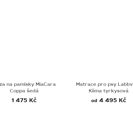
za na pamlsky MiaCara
Matrace pro psy Labb
Coppa šedá
Kiima tyrkysová
1 475 Kč
4 495 Kč
od