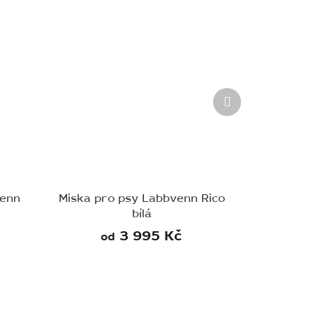
Další
produkt
venn
Miska pro psy Labbvenn Rico
bílá
3 995 Kč
od