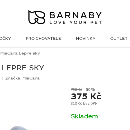
KOČKY
PRO CHOVATELE
NOVINKY
OUTLET
WISH LIST
 MiaCara Lepre sky
 LEPRE SKY
í
Značka:
MiaCara
750 Kč
–50 %
375 Kč
310 Kč bez DPH
Měrná
Skladem
cena: