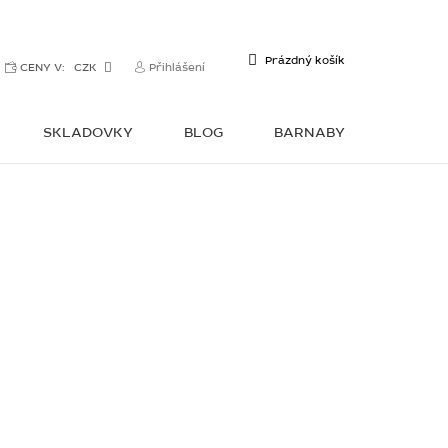
NÁKUPNÍ
Prázdný košík
CENY V:
CZK
Přihlášení
KOŠÍK
SKLADOVKY
BLOG
BARNABY
KONTAKTY