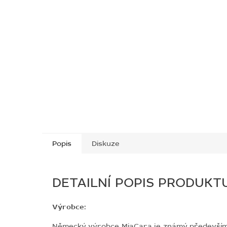
Popis
Diskuze
DETAILNÍ POPIS PRODUKT
Výrobce:
Německý výrobce MiaCara je známý především dí