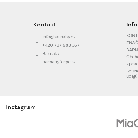
Z
á
p
Kontakt
Inf
a
t
KONT
info
@
barnaby.cz
í
ZNAČ
+420 737 883 357
BARN
Barnaby
Obch
barnabyforpets
Zprac
Souhl
údajů
Instagram