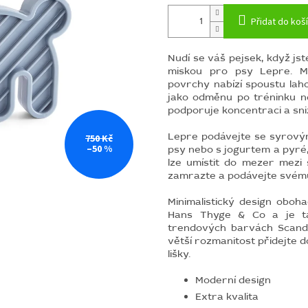
Přidat do koš
Nudí se váš pejsek, když js
miskou pro psy Lepre.
M
povrchy nabízí spoustu lah
jako odměnu po tréninku n
podporuje koncentraci a sni
Lepre podávejte se syrov
750 Kč
–50 %
psy nebo s jogurtem a pyré,
lze umístit do mezer mezi 
zamrazte a podávejte svému
Minimalistický design oboh
Hans Thyge & Co a je ta
trendových barvách Scandi
větší rozmanitost přidejte d
lišky.
Moderní design
Extra kvalita