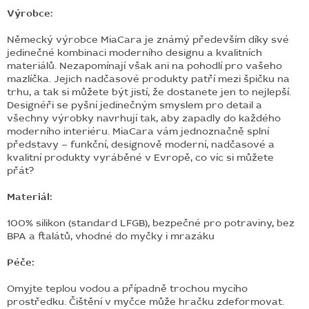
Výrobce:
Německý výrobce MiaCara je známý především díky své
jedinečné kombinaci moderního designu a kvalitních
materiálů. Nezapomínají však ani na pohodlí pro vašeho
mazlíčka. Jejich nadčasové produkty patří mezi špičku na
trhu, a tak si můžete být jistí, že dostanete jen to nejlepší.
Designéři se pyšní jedinečným smyslem pro detail a
všechny výrobky navrhují tak, aby zapadly do každého
moderního interiéru. MiaCara vám jednoznačně splní
představy – funkční, designově moderní, nadčasové a
kvalitní produkty vyráběné v Evropě, co víc si můžete
přát?
Materiál:
100% silikon (standard LFGB), b
ezpečné pro potraviny, b
ez
BPA a ftalátů, v
hodné do myčky i mrazáku
Péče:
Omyjte teplou vodou a případně trochou mycího
prostředku. Čištění v myčce může hračku zdeformovat.