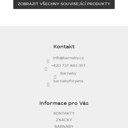
ZOBRAZIT VŠECHNY SOUVISEJÍCÍ PRODUKTY
Z
á
p
Kontakt
a
t
info
@
barnaby.cz
í
+420 737 883 357
Barnaby
barnabyforpets
Informace pro Vás
KONTAKTY
ZNAČKY
BARNABY