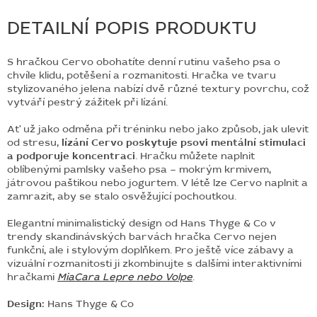
DETAILNÍ POPIS PRODUKTU
S hračkou Cervo obohatíte denní rutinu vašeho psa o
chvíle klidu, potěšení a rozmanitosti. Hračka ve tvaru
stylizovaného jelena nabízí dvě různé textury povrchu, což
vytváří pestrý zážitek při lízání.
Ať už jako odměna při tréninku nebo jako způsob, jak ulevit
od stresu,
lízání Cervo poskytuje psovi mentální stimulaci
a podporuje koncentraci
. Hračku můžete naplnit
oblíbenými pamlsky vašeho psa – mokrým krmivem,
játrovou paštikou nebo jogurtem. V létě lze Cervo naplnit a
zamrazit, aby se stalo osvěžující pochoutkou.
Elegantní minimalistický design od Hans Thyge & Co v
trendy skandinávských barvách hračka Cervo nejen
funkční, ale i stylovým doplňkem. Pro ještě více zábavy a
vizuální rozmanitosti ji zkombinujte s dalšími interaktivními
hračkami
MiaCara Lepre nebo Volpe
.
Design:
Hans Thyge & Co