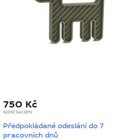
BLOG
BARNABY
ZNAČKY
WISH
LIST
KONTAKTY
750 Kč
620 Kč bez DPH
Měrná
Předpokládané odeslání do 7
cena:
pracovních dnů