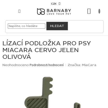
Přejít
CZK
na
NÁKU
obsah
KOŠÍK
VELKOODBĚRATEL
HLEDAT
PRO
PSY
LÍZACÍ PODLOŽKA PRO PSY
MIACARA CERVO JELEN
PRO
OLIVOVÁ
KOČKY
Průměrné
Neohodnoceno
Podrobnosti hodnocení
Značka:
MiaCara
hodnocení
PRO
produktu
CHOVATELE
je
0,0
NOVINKY
z
5
OUTLET
hvězdiček.
SKLADOVKY