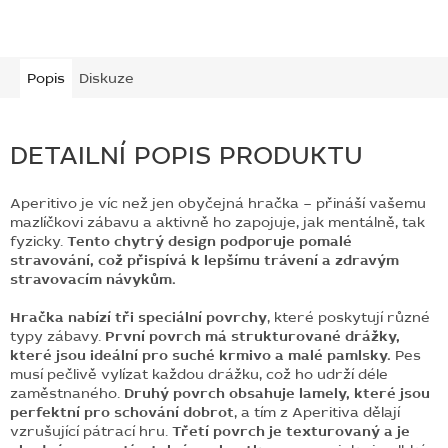
Popis
Diskuze
DETAILNÍ POPIS PRODUKTU
Aperitivo je víc než jen obyčejná hračka – přináší vašemu
mazlíčkovi zábavu a aktivně ho zapojuje, jak mentálně, tak
fyzicky.
Tento chytrý design podporuje pomalé
stravování, což přispívá k lepšímu trávení a zdravým
stravovacím návykům.
Hračka nabízí tři speciální povrchy
, které poskytují různé
typy zábavy.
První povrch má strukturované drážky,
které jsou ideální pro suché krmivo a malé pamlsky.
Pes
musí pečlivě vylízat každou drážku, což ho udrží déle
zaměstnaného.
Druhý povrch obsahuje lamely, které jsou
perfektní pro schování dobrot
, a tím z Aperitiva dělají
vzrušující pátrací hru.
Třetí povrch je texturovaný a je