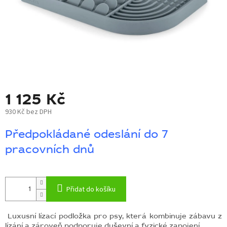
BLOG
BARNABY
ZNAČKY
WISH
LIST
1 125 Kč
KONTAKTY
930 Kč bez DPH
Měrná
Předpokládané odeslání do 7
cena:
pracovních dnů
Přidat do košíku
Luxusní lízací podložka pro psy, která kombinuje zábavu z
lízání a zároveň podporuje duševní a fyzické zapojení.