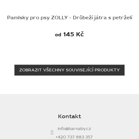
Pamlsky pro psy ZOLLY - Drůbeží játra s petrželí
145 Kč
od
ZOBRAZIT VŠECHNY SOUVISEJÍCÍ PRODUKTY
Z
á
p
Kontakt
a
t
info
@
barnaby.cz
í
+420 737 883 357