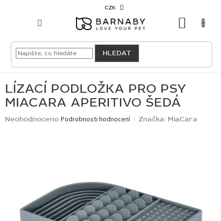
Přejít
CZK
na
NÁKU
obsah
KOŠÍK
VELKOODBĚRATEL
HLEDAT
PRO
PSY
LÍZACÍ PODLOŽKA PRO PSY
MIACARA APERITIVO ŠEDÁ
PRO
KOČKY
Průměrné
Neohodnoceno
Podrobnosti hodnocení
Značka:
MiaCara
hodnocení
produktu
PRO
je
CHOVATELE
0,0
z
5
NOVINKY
hvězdiček.
OUTLET
SKLADOVKY