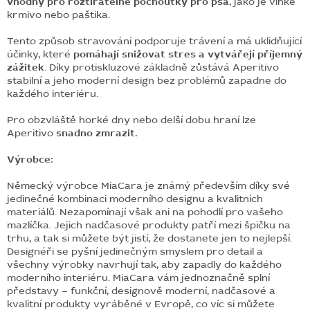
vhodný pro roztíratelné pochoutky pro psa
, jako je vlhké
krmivo nebo paštika.
Tento způsob stravování podporuje trávení a má uklidňující
účinky, které
pomáhají snižovat stres a vytvářejí příjemný
zážitek
. Díky protiskluzové základně zůstává Aperitivo
stabilní a jeho moderní design bez problémů zapadne do
každého interiéru.
Pro obzvláště horké dny nebo delší dobu hraní lze
Aperitivo
snadno zmrazit.
Výrobce:
Německý výrobce MiaCara je známý především díky své
jedinečné kombinaci moderního designu a kvalitních
materiálů. Nezapomínají však ani na pohodlí pro vašeho
mazlíčka. Jejich nadčasové produkty patří mezi špičku na
trhu, a tak si můžete být jistí, že dostanete jen to nejlepší.
Designéři se pyšní jedinečným smyslem pro detail a
všechny výrobky navrhují tak, aby zapadly do každého
moderního interiéru. MiaCara vám jednoznačně splní
představy – funkční, designově moderní, nadčasové a
kvalitní produkty vyráběné v Evropě, co víc si můžete