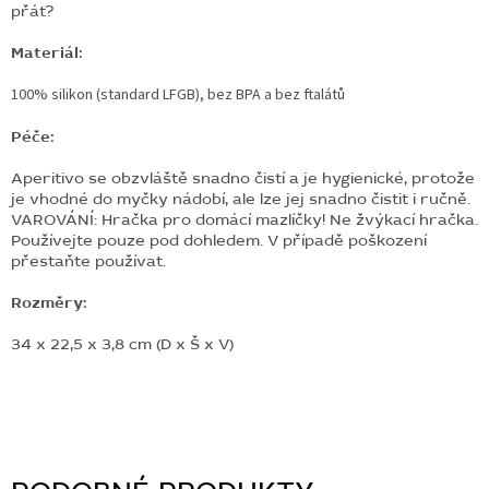
přát?
Materiál:
100% silikon (standard LFGB), b
ez BPA a bez ftalátů
Péče:
Aperitivo se obzvláště snadno čistí a je hygienické, protože
je vhodné do myčky nádobí, ale lze jej snadno čistit i ručně.
VAROVÁNÍ:
Hračka pro domácí mazlíčky! Ne žvýkací hračka.
Používejte pouze pod dohledem. V případě poškození
přestaňte používat.
Rozměry:
34 x 22,5 x 3,8 cm (D x Š x V)