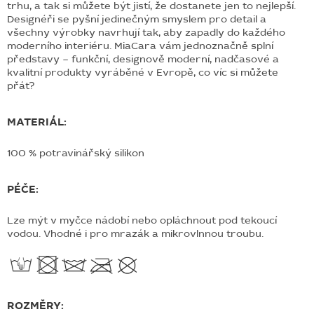
trhu, a tak si můžete být jistí, že dostanete jen to nejlepší.
Designéři se pyšní jedinečným smyslem pro detail a
všechny výrobky navrhují tak, aby zapadly do každého
moderního interiéru. MiaCara vám jednoznačně splní
představy – funkční, designově moderní, nadčasové a
kvalitní produkty vyráběné v Evropě, co víc si můžete
přát?
MATERIÁL:
100 % potravinářský silikon
PÉČE:
Lze mýt v myčce nádobí nebo opláchnout pod tekoucí
vodou. Vhodné i pro mrazák a mikrovlnnou troubu.
ROZMĚRY: