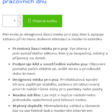
pracovních dnů
Přidat do košíku
Merenda je designová lízací miska pro psy, která spojuje
zábavu při krmení, duševní stimulaci a moderní estetiku.
Prémiová lízací miska pro psy:
Vyrobena z
potravinářského silikonu, který je bezpečný, odolný a
příjemný na dotek.
Podporuje klid a soustředění vašeho psa:
Olizování
pomáhá psům zklidnit se, snížit stres a prodloužit
dobu krmení.
Designová miska pro psa:
Protiskluzová spodní
strana zajišťuje stabilitu, zatímco strukturovaný
povrch nabízí různé zóny pro pamlsky nebo pasty.
Snadná údržba:
Lze mýt v myčce nádobí nebo
jednoduše opláchnout pod tekoucí vodou.
Stylový doplněk:
Minimalistický vzhled a tlumené
barvy perfektně ladí s moderním interiérem.