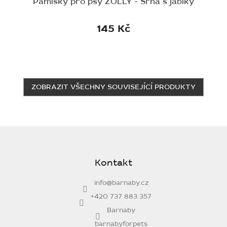
Pamlsky pro psy ZOLLY - Srna s jablky
145 Kč
ZOBRAZIT VŠECHNY SOUVISEJÍCÍ PRODUKTY
Z
á
p
Kontakt
a
t
info
@
barnaby.cz
í
+420 737 883 357
Barnaby
barnabyforpets