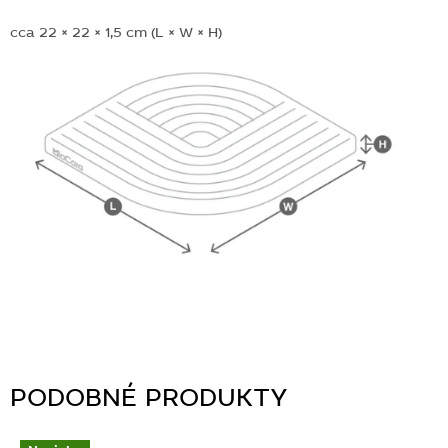
cca 22 × 22 × 1,5 cm (L × W × H)