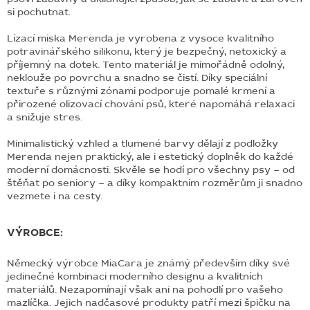
si pochutnat.
Lízací miska Merenda je vyrobena z vysoce kvalitního
potravinářského silikonu, který je bezpečný, netoxický a
příjemný na dotek. Tento materiál je mimořádně odolný,
neklouže po povrchu a snadno se čistí. Díky speciální
textuře s různými zónami podporuje pomalé krmení a
přirozené olizovací chování psů, které napomáhá relaxaci
a snižuje stres.
Minimalistický vzhled a tlumené barvy dělají z podložky
Merenda nejen praktický, ale i estetický doplněk do každé
moderní domácnosti. Skvěle se hodí pro všechny psy – od
štěňat po seniory – a díky kompaktním rozměrům ji snadno
vezmete i na cesty.
VÝROBCE:
Německý výrobce MiaCara je známý především díky své
jedinečné kombinaci moderního designu a kvalitních
materiálů. Nezapomínají však ani na pohodlí pro vašeho
mazlíčka. Jejich nadčasové produkty patří mezi špičku na