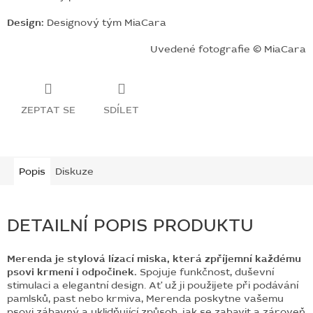
Design:
Designový tým MiaCara
Uvedené fotografie © MiaCara
ZEPTAT SE
SDÍLET
Popis
Diskuze
DETAILNÍ POPIS PRODUKTU
Merenda je stylová lízací miska, která zpříjemní každému
psovi krmení i odpočinek.
Spojuje funkčnost, duševní
stimulaci a elegantní design. Ať už ji použijete při podávání
pamlsků, past nebo krmiva, Merenda poskytne vašemu
psovi zábavný a uklidňující způsob, jak se zabavit a zároveň