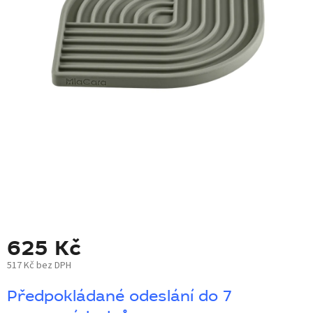
BLOG
BARNABY
ZNAČKY
WISH
LIST
KONTAKTY
625 Kč
517 Kč bez DPH
Měrná
Předpokládané odeslání do 7
cena: