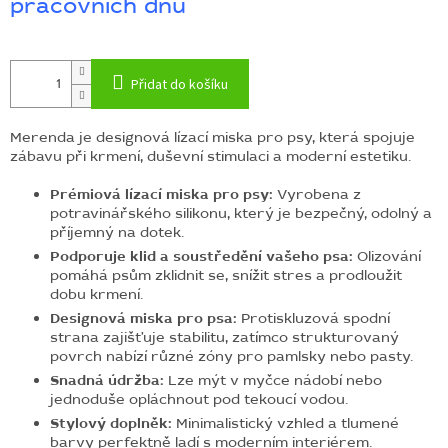
pracovních dnů
Přidat do košíku
Merenda je designová lízací miska pro psy, která spojuje
zábavu při krmení, duševní stimulaci a moderní estetiku.
Prémiová lízací miska pro psy:
Vyrobena z
potravinářského silikonu, který je bezpečný, odolný a
příjemný na dotek.
Podporuje klid a soustředění vašeho psa:
Olizování
pomáhá psům zklidnit se, snížit stres a prodloužit
dobu krmení.
Designová miska pro psa:
Protiskluzová spodní
strana zajišťuje stabilitu, zatímco strukturovaný
povrch nabízí různé zóny pro pamlsky nebo pasty.
Snadná údržba:
Lze mýt v myčce nádobí nebo
jednoduše opláchnout pod tekoucí vodou.
Stylový doplněk:
Minimalistický vzhled a tlumené
barvy perfektně ladí s moderním interiérem.