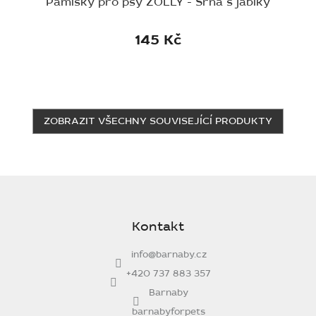
Pamlsky pro psy ZOLLY - Srna s jablky
145 Kč
ZOBRAZIT VŠECHNY SOUVISEJÍCÍ PRODUKTY
Z
á
p
Kontakt
a
t
info
@
barnaby.cz
í
+420 737 883 357
Barnaby
barnabyforpets