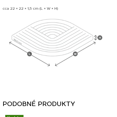
cca 22 × 22 × 1,5 cm (L × W × H)