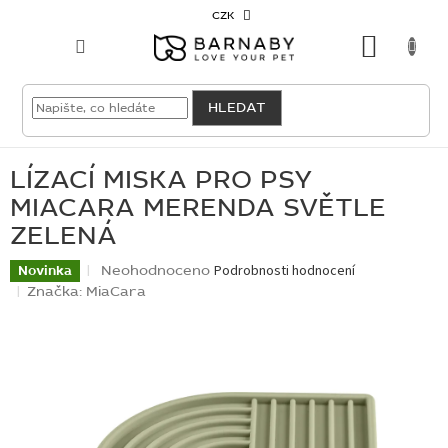
Přejít
CZK
na
NÁKU
obsah
KOŠÍK
VELKOODBĚRATEL
HLEDAT
PRO
PSY
LÍZACÍ MISKA PRO PSY
MIACARA MERENDA SVĚTLE
PRO
ZELENÁ
KOČKY
Průměrné
Neohodnoceno
Podrobnosti hodnocení
Novinka
hodnocení
Značka:
MiaCara
PRO
CHOVATELE
produktu
je
0,0
NOVINKY
z
5
OUTLET
hvězdiček.
SKLADOVKY