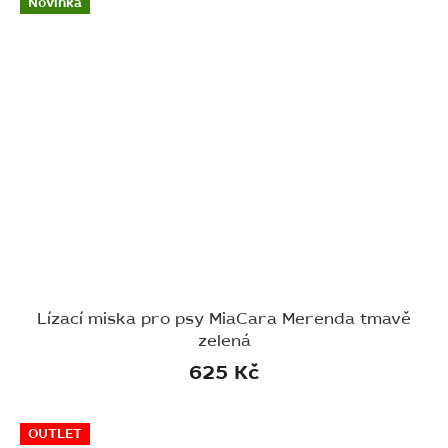
Novinka
Lízací miska pro psy MiaCara Merenda tmavě
zelená
625 Kč
OUTLET