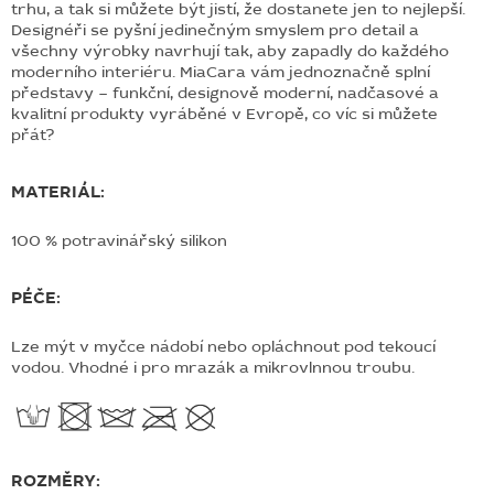
trhu, a tak si můžete být jistí, že dostanete jen to nejlepší.
Designéři se pyšní jedinečným smyslem pro detail a
všechny výrobky navrhují tak, aby zapadly do každého
moderního interiéru. MiaCara vám jednoznačně splní
představy – funkční, designově moderní, nadčasové a
kvalitní produkty vyráběné v Evropě, co víc si můžete
přát?
MATERIÁL:
100 % potravinářský silikon
PÉČE:
Lze mýt v myčce nádobí nebo opláchnout pod tekoucí
vodou. Vhodné i pro mrazák a mikrovlnnou troubu.
ROZMĚRY: