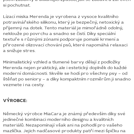
si pochutnat.
Lízací miska Merenda je vyrobena z vysoce kvalitního
potravinářského silikonu, který je bezpečný, netoxický a
příjemný na dotek. Tento materiál je mimořádně odolný,
neklouže po povrchu a snadno se čistí. Díky speciální
textuře s různými zónami podporuje pomalé krmení a
přirozené olizovací chování psů, které napomáhá relaxaci
a snižuje stres.
Minimalistický vzhled a tlumené barvy dělají z podložky
Merenda nejen praktický, ale i estetický doplněk do každé
moderní domácnosti. Skvěle se hodí pro všechny psy – od
štěňat po seniory – a díky kompaktním rozměrům ji snadno
vezmete i na cesty.
VÝROBCE:
Německý výrobce MiaCara je známý především díky své
jedinečné kombinaci moderního designu a kvalitních
materiálů. Nezapomínají však ani na pohodlí pro vašeho
mazlíčka. Jejich nadčasové produkty patří mezi špičku na