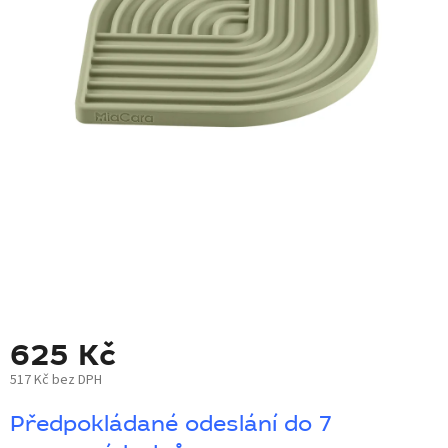
BLOG
BARNABY
ZNAČKY
WISH
LIST
KONTAKTY
625 Kč
517 Kč bez DPH
Měrná
Předpokládané odeslání do 7
cena: