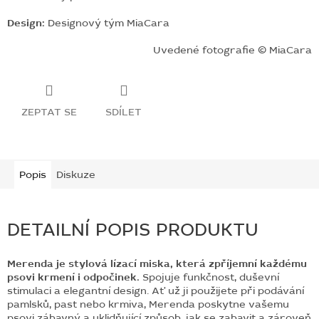
Design:
Designový tým MiaCara
Uvedené fotografie © MiaCara
ZEPTAT SE
SDÍLET
Popis
Diskuze
DETAILNÍ POPIS PRODUKTU
Merenda je stylová lízací miska, která zpříjemní každému
psovi krmení i odpočinek.
Spojuje funkčnost, duševní
stimulaci a elegantní design. Ať už ji použijete při podávání
pamlsků, past nebo krmiva, Merenda poskytne vašemu
psovi zábavný a uklidňující způsob, jak se zabavit a zároveň