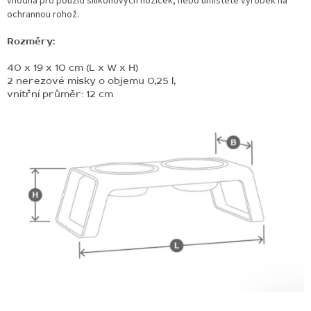
vhodná pro použití silikonových nožiček, nebo umístěte výrobek na
ochrannou rohož.
Rozměry:
40 x 19 x 10 cm (L x W x H)
2 nerezové misky o objemu 0,25 l,
vnitřní průměr: 12 cm