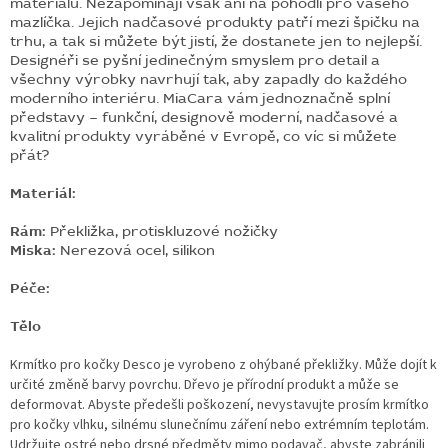
materiálů. Nezapomínají však ani na pohodlí pro vašeho
mazlíčka. Jejich nadčasové produkty patří mezi špičku na
trhu, a tak si můžete být jistí, že dostanete jen to nejlepší.
Designéři se pyšní jedinečným smyslem pro detail a
všechny výrobky navrhují tak, aby zapadly do každého
moderního interiéru. MiaCara vám jednoznačně splní
představy – funkční, designově moderní, nadčasové a
kvalitní produkty vyráběné v Evropě, co víc si můžete
přát?
Materiál:
Rám:
Překližka, protiskluzové nožičky
Miska:
Nerezová ocel, silikon
Péče:
Tělo
Krmítko pro kočky Desco je vyrobeno z ohýbané překližky. Může dojít k
určité změně barvy povrchu. Dřevo je přírodní produkt a může se
deformovat. Abyste předešli poškození, nevystavujte prosím krmítko
pro kočky vlhku, silnému slunečnímu záření nebo extrémním teplotám.
Udržujte ostré nebo drsné předměty mimo podavač, abyste zabránili