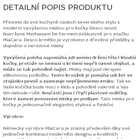
DETAILNÍ POPIS PRODUKTU
Přineste do své kuchyně nádech severského stylu s
moderní vyvýšenou miskou pro kočky Desco wood.
Navržené Mathiasem De Fermem exkluzivně pro značku
MiaCara. Desco krmítko je vyrobeno z dřevěné překližky a
dopněno o nerezové misky.
Vyvýšená poloha napomáhá zdravému držení těla i kloubů
kočky, protože se nemusí u krmení nepřirozeně ohýbat, a
může se tak pohodlně najíst.
Misky mají pod okrajem
silikonovou podložku.
Tento kroužek je pomáhá udržet ve
stojánku pevně a zamezuje nepříjemnému zvuku.
Tak se
Vaše kočička bude moci v klidu a pohodlně nakrmit a Vás
tím nebude rušit.
Součástí jsou i čtyři plastové nožičky,
které zamezí posouvání misky po podlaze.
Tato miska pro
kočky je jednoznačně elegantní, stylová a funkční.
Výrobce:
Německý výrobce MiaCara je známý především díky své
jedinečné kombinaci moderního designu a kvalitních