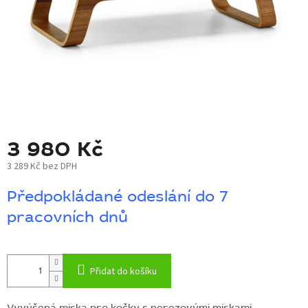
BLOG
BARNABY
ZNAČKY
WISH
LIST
3 980 Kč
KONTAKTY
3 289 Kč bez DPH
Měrná
Předpokládané odeslání do 7
cena:
pracovních dnů
Přidat do košíku
Vyvýšená miska pro kočky s nerezovými miskami