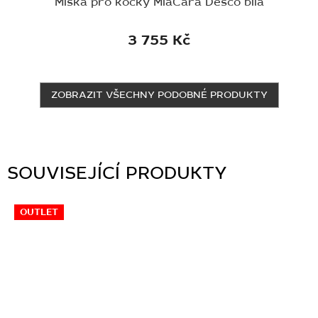
Miska pro kočky MiaCara Desco bílá
3 755 Kč
ZOBRAZIT VŠECHNY PODOBNÉ PRODUKTY
SOUVISEJÍCÍ PRODUKTY
OUTLET