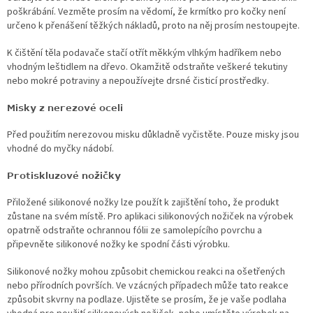
poškrábání. Vezměte prosím na vědomí, že krmítko pro kočky není
určeno k přenášení těžkých nákladů, proto na něj prosím nestoupejte.
K čištění těla podavače stačí otřít měkkým vlhkým hadříkem nebo
vhodným leštidlem na dřevo. Okamžitě odstraňte veškeré tekutiny
nebo mokré potraviny a nepoužívejte drsné čisticí prostředky.
Misky z nerezové oceli
Před použitím nerezovou misku důkladně vyčistěte. Pouze misky jsou
vhodné do myčky nádobí.
Protiskluzové nožičky
Přiložené silikonové nožky lze použít k zajištění toho, že produkt
zůstane na svém místě. Pro aplikaci silikonových nožiček na výrobek
opatrně odstraňte ochrannou fólii ze samolepícího povrchu a
připevněte silikonové nožky ke spodní části výrobku.
Silikonové nožky mohou způsobit chemickou reakci na ošetřených
nebo přírodních površích. Ve vzácných případech může tato reakce
způsobit skvrny na podlaze. Ujistěte se prosím, že je vaše podlaha