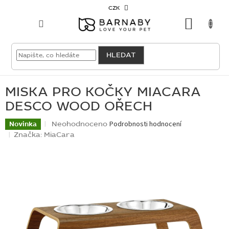
Přejít
CZK
na
NÁKU
obsah
KOŠÍK
VELKOODBĚRATEL
HLEDAT
PRO
PSY
MISKA PRO KOČKY MIACARA
DESCO WOOD OŘECH
PRO
KOČKY
Průměrné
Neohodnoceno
Podrobnosti hodnocení
Novinka
hodnocení
Značka:
MiaCara
produktu
PRO
je
CHOVATELE
0,0
z
5
NOVINKY
hvězdiček.
OUTLET
SKLADOVKY