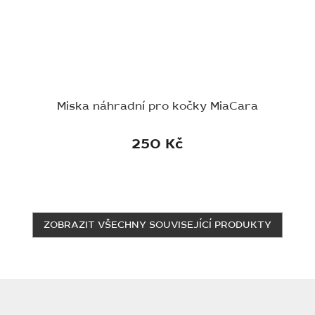
Miska náhradní pro kočky MiaCara
250 Kč
ZOBRAZIT VŠECHNY SOUVISEJÍCÍ PRODUKTY
Z
á