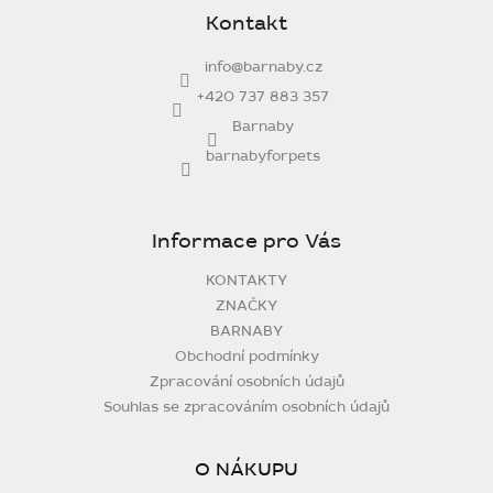
p
Kontakt
a
t
info
@
barnaby.cz
í
+420 737 883 357
Barnaby
barnabyforpets
Informace pro Vás
KONTAKTY
ZNAČKY
BARNABY
Obchodní podmínky
Zpracování osobních údajů
Souhlas se zpracováním osobních údajů
O NÁKUPU