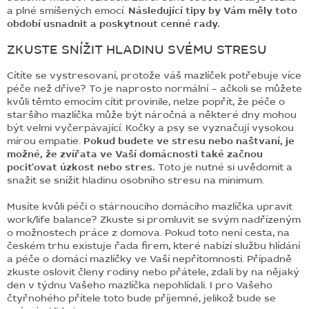
a plné smíšených emocí.
Následující tipy by Vám měly toto
BLOG
období usnadnit a poskytnout cenné rady.
ZKUSTE SNÍŽIT HLADINU SVÉMU STRESU
BARNABY
Cítíte se vystresovaní, protože váš mazlíček potřebuje více
ZNAČKY
péče než dříve? To je naprosto normální – ačkoli se můžete
kvůli těmto emocím cítit provinile, nelze popřít, že péče o
WISH
staršího mazlíčka může být náročná a některé dny mohou
LIST
být velmi vyčerpávající. Kočky a psy se vyznačují vysokou
mírou empatie.
Pokud budete ve stresu nebo naštvaní, je
KONTAKTY
možné, že zvířata ve Vaší domácnosti také začnou
pociťovat úzkost nebo stres.
Toto je nutné si uvědomit a
snažit se snížit hladinu osobního stresu na minimum.
Musíte kvůli péči o stárnoucího domácího mazlíčka upravit
work/life balance? Zkuste si promluvit se svým nadřízeným
o možnostech práce z domova. Pokud toto není cesta, na
českém trhu existuje řada firem, které nabízí službu hlídání
a péče o domácí mazlíčky ve Vaší nepřítomnosti. Případně
zkuste oslovit členy rodiny nebo přátele, zdali by na nějaký
den v týdnu Vašeho mazlíčka nepohlídali. I pro Vašeho
čtyřnohého přítele toto bude příjemné, jelikož bude se