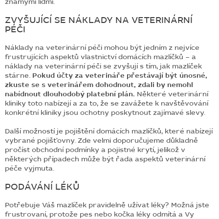
známými lidmi.
ZVYŠUJÍCÍ SE NÁKLADY NA VETERINÁRNÍ
PÉČI
Náklady na veterinární péči mohou být jedním z nejvíce
frustrujících aspektů vlastnictví domácích mazlíčků – a
náklady na veterinární péči se zvyšují s tím, jak mazlíček
stárne.
Pokud účty za veterináře přestávají být únosné,
zkuste se s veterinářem dohodnout, zdali by nemohl
nabídnout dlouhodobý platební plán.
Některé veterinární
kliniky toto nabízejí a za to, že se zavážete k navštěvování
konkrétní kliniky jsou ochotny poskytnout zajímavé slevy.
Další možností je pojištění domácích mazlíčků, které nabízejí
vybrané pojišťovny. Zde velmi doporučujeme důkladně
pročíst obchodní podmínky a pojistné krytí, jelikož v
některých případech může být řada aspektů veterinární
péče vyjmuta.
PODÁVÁNÍ LÉKŮ
Potřebuje Váš mazlíček pravidelně užívat léky? Možná jste
frustrovaní, protože pes nebo kočka léky odmítá a Vy