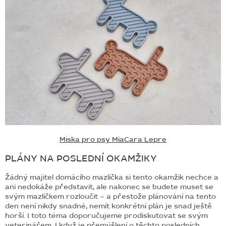
Miska pro psy MiaCara Lepre
PLÁNY NA POSLEDNÍ OKAMŽIKY
Žádný majitel domácího mazlíčka si tento okamžik nechce a
ani nedokáže představit, ale nakonec se budete muset se
svým mazlíčkem rozloučit – a přestože plánování na tento
den není nikdy snadné, nemít konkrétní plán je snad ještě
horší. I toto téma doporučujeme prodiskutovat se svým
veterinářem. I když je přemýšlení o těchto posledních