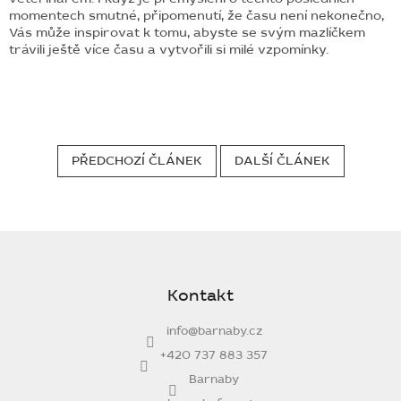
momentech smutné, připomenutí, že času není nekonečno,
Vás může inspirovat k tomu, abyste se svým mazlíčkem
trávili ještě více času a vytvořili si milé vzpomínky.
PŘEDCHOZÍ ČLÁNEK
DALŠÍ ČLÁNEK
Z
á
p
Kontakt
a
t
info
@
barnaby.cz
í
+420 737 883 357
Barnaby