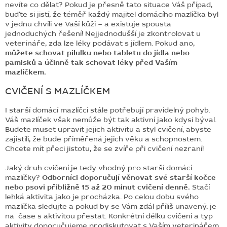
nevíte co dělat? Pokud je přesně tato situace Váš případ,
buďte si jistí, že téměř každý majitel domácího mazlíčka byl
v jednu chvíli ve Vaší kůži – a existuje spousta
jednoduchých řešení! Nejjednodušší je zkontrolovat u
veterináře, zda lze léky podávat s jídlem. Pokud ano,
můžete schovat pilulku nebo tabletu do jídla nebo
pamlsků a účinně tak schovat léky před Vaším
mazlíčkem.
CVIČENÍ S MAZLÍČKEM
I starší domácí mazlíčci stále potřebují pravidelný pohyb.
Váš mazlíček však nemůže být tak aktivní jako kdysi býval.
Budete muset upravit jejich aktivitu a styl cvičení, abyste
zajistili, že bude přiměřená jejich věku a schopnostem.
Chcete mít přeci jistotu, že se zvíře při cvičení nezraní!
Jaký druh cvičení je tedy vhodný pro starší domácí
mazlíčky?
Odborníci doporučují věnovat své starší kočce
nebo psovi přibližně 15 až 20 minut cvičení denně.
Stačí
lehká aktivita jako je procházka. Po celou dobu svého
mazlíčka sledujte a pokud by se Vám zdál příliš unavený, je
na čase s aktivitou přestat. Konkrétní délku cvičení a typ
aktivity doporučujeme prodiskutovat s Vaším veterinářem,