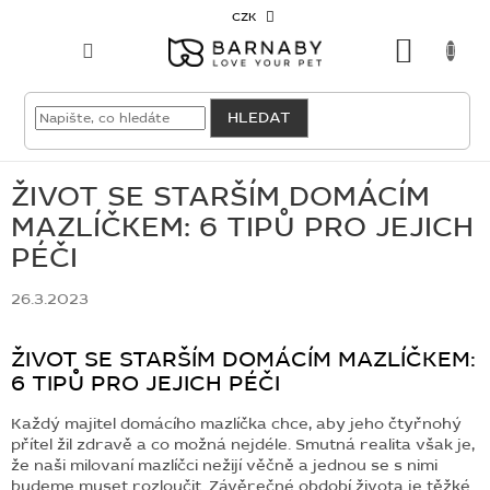
Přejít
CZK
na
NÁKU
obsah
KOŠÍK
VELKOODBĚRATEL
HLEDAT
PRO
PSY
ŽIVOT SE STARŠÍM DOMÁCÍM
MAZLÍČKEM: 6 TIPŮ PRO JEJICH
PRO
PÉČI
KOČKY
26.3.2023
PRO
CHOVATELE
ŽIVOT SE STARŠÍM DOMÁCÍM MAZLÍČKEM:
6 TIPŮ PRO JEJICH PÉČI
NOVINKY
Každý majitel domácího mazlíčka chce, aby jeho čtyřnohý
OUTLET
přítel žil zdravě a co možná nejdéle. Smutná realita však je,
že naši milovaní mazlíčci nežijí věčně a jednou se s nimi
SKLADOVKY
budeme muset rozloučit. Závěrečné období života je těžké