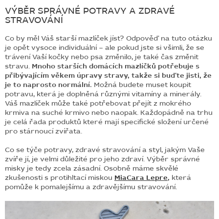
VÝBĚR SPRÁVNÉ POTRAVY A ZDRAVÉ
STRAVOVÁNÍ
Co by měl Váš starší mazlíček jíst? Odpověď na tuto otázku
je opět vysoce individuální – ale pokud jste si všimli, že se
trávení Vaší kočky nebo psa změnilo, je také čas změnit
stravu.
Mnoho starších domácích mazlíčků potřebuje s
přibývajícím věkem úpravy stravy, takže si buďte jisti, že
je to naprosto normální.
Možná budete muset koupit
potravu, která je doplněná různými vitamíny a minerály.
Váš mazlíček může také potřebovat přejít z mokrého
krmiva na suché krmivo nebo naopak. Každopádně na trhu
je celá řada produktů které mají specifické složení určené
pro stárnoucí zvířata.
Co se týče potravy, zdravé stravování a styl, jakým Vaše
zvíře jí, je velmi důležité pro jeho zdraví. Výběr správné
misky je tedy zcela zásadní. Osobně máme skvělé
zkušenosti s protihltací miskou
MiaCara Lepre
,
která
pomůže k pomalejšímu a zdravějšímu stravování.