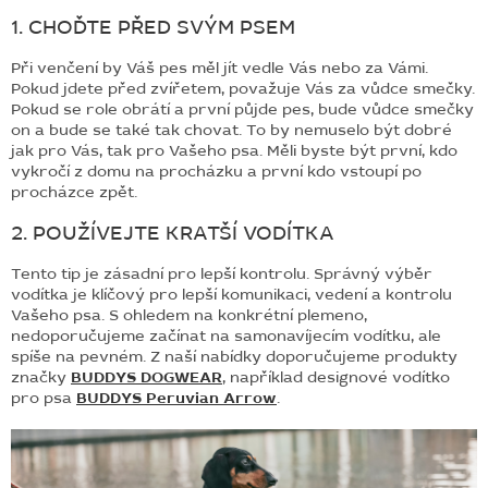
1. CHOĎTE PŘED SVÝM PSEM
BLOG
Při venčení by Váš pes měl jít vedle Vás nebo za Vámi.
BARNABY
Pokud jdete před zvířetem, považuje Vás za vůdce smečky.
Pokud se role obrátí a první půjde pes, bude vůdce smečky
ZNAČKY
on a bude se také tak chovat. To by nemuselo být dobré
jak pro Vás, tak pro Vašeho psa. Měli byste být první, kdo
WISH
vykročí z domu na procházku a první kdo vstoupí po
LIST
procházce zpět.
KONTAKTY
2. POUŽÍVEJTE KRATŠÍ VODÍTKA
Tento tip je zásadní pro lepší kontrolu. Správný výběr
vodítka je klíčový pro lepší komunikaci, vedení a kontrolu
Vašeho psa. S ohledem na konkrétní plemeno,
nedoporučujeme začínat na samonavíjecím vodítku, ale
spíše na pevném. Z naší nabídky doporučujeme produkty
značky
BUDDYS DOGWEAR
, například designové vodítko
pro psa
BUDDYS Peruvian Arrow
.