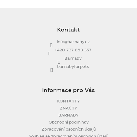
Z
á
p
Kontakt
a
t
info
@
barnaby.cz
í
+420 737 883 357
Barnaby
barnabyforpets
Informace pro Vás
KONTAKTY
ZNAČKY
BARNABY
Obchodní podmínky
Zpracování osobních údajů
Souhlas se zpracováním osobních údajů