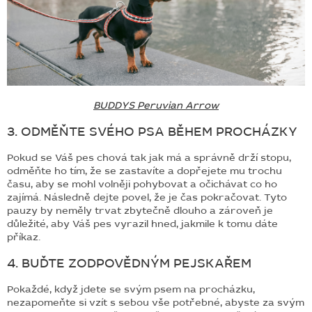
BUDDYS Peruvian Arrow
3. ODMĚŇTE SVÉHO PSA BĚHEM PROCHÁZKY
Pokud se Váš pes chová tak jak má a správně drží stopu,
odměňte ho tím, že se zastavíte a dopřejete mu trochu
času, aby se mohl volněji pohybovat a očichávat co ho
zajímá. Následně dejte povel, že je čas pokračovat. Tyto
pauzy by neměly trvat zbytečně dlouho a zároveň je
důležité, aby Váš pes vyrazil hned, jakmile k tomu dáte
příkaz.
4. BUĎTE ZODPOVĚDNÝM PEJSKAŘEM
Pokaždé, když jdete se svým psem na procházku,
nezapomeňte si vzít s sebou vše potřebné, abyste za svým