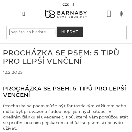
Přejít
CZK
na
NÁKU
obsah
KOŠÍK
VELKOODBĚRATEL
HLEDAT
PRO
PSY
PROCHÁZKA SE PSEM: 5 TIPŮ
PRO LEPŠÍ VENČENÍ
PRO
KOČKY
12.2.2023
PRO
PROCHÁZKA SE PSEM: 5 TIPŮ PRO LEPŠÍ
CHOVATELE
VENČENÍ
Procházka se psem může být fantastickým zážitkem nebo
NOVINKY
může být provázena řadou nepříjemných situací. V
dnešním článku si uvedeme 5 tipů, které Vám pomůžou stát
OUTLET
se profesionálním pejskařem a chůzi se psem si opravdu
užívat.
SKLADOVKY