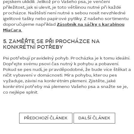
pejskem uklidili. Jelikož pro Vašeho psa, je venčení
příležitost, jak si ulevit, je toto většinou nutné při každé
procházce. Naštěstí není nutné s sebou nosit nevzhledné
igelitové tašky nebo papírové pytlíky. Z našeho sortimentu
doporučujeme například
Zásobník na sáčky s karabinou
MiaCara
.
5. ZAMĚŘTE SE PŘI PROCHÁZCE NA
KONKRÉTNÍ POTŘEBY
Psi potřebují pravidelný pohyb. Procházka je k tomu ideální.
Dopřejte svému psovi čas nutný k pohybu a pobavení.
Pokud se pes nudí, je pravděpodobné, že bude více štěkat a
ničit vybavení v domácnosti. Míra pohybu, kterou pes
vyžaduje, závisí na konkrétním plemeni. Zjistěte, jaké
konkrétní potřeby má plemeno Vašeho psa a snažte se je,
co nejlépe splnit.
PŘEDCHOZÍ ČLÁNEK
DALŠÍ ČLÁNEK