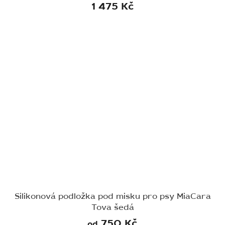
1 475 Kč
Silikonová podložka pod misku pro psy MiaCara
Tova šedá
750 Kč
od