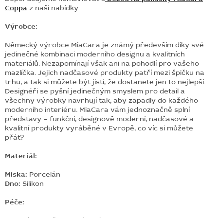
Coppa
z naší nabídky.
Výrobce:
Německý výrobce MiaCara je známý především díky své
jedinečné kombinaci moderního designu a kvalitních
materiálů. Nezapomínají však ani na pohodlí pro vašeho
mazlíčka. Jejich nadčasové produkty patří mezi špičku na
trhu, a tak si můžete být jistí, že dostanete jen to nejlepší.
Designéři se pyšní jedinečným smyslem pro detail a
všechny výrobky navrhují tak, aby zapadly do každého
moderního interiéru. MiaCara vám jednoznačně splní
představy – funkční, designově moderní, nadčasové a
kvalitní produkty vyráběné v Evropě, co víc si můžete
přát?
Materiál:
Miska:
Porcelán
Dno:
Silikon
Péče: