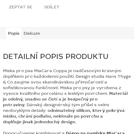
ZEPTAT SE
SDÍLET
Popis
Diskuze
DETAILNÍ POPIS PRODUKTU
Miska pro psa MiaCara Coppa je nadčasovým krásným
doplňkem pro každodenní použití. Design studia Hans Thyge
& Co zaujme svou skandinávskou přímočarostí a
sofistikovanou funkčností.
Miska pro psy je vyrobena z
vysoce kvalitního porcelánu s lesklým povrchem.
Materiál
je odolný, snadno se čistí a je bezpečný pro
potraviny.
Dánský designérský tým přišel s velmi
neobvyklými detaily:
odnímatelný silikon, který pokrývá
misku, chrání podlahu, neklouže po povrchu a
doplňuje jinak jednoduchý design.
Doporučujeme kombinovat s
Dózou na pamlsky MiaCara