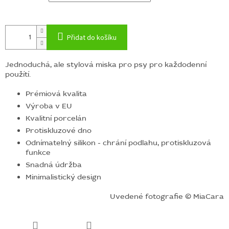
Přidat do košíku
Jednoduchá, ale stylová miska pro psy pro každodenní
použítí.
Prémiová kvalita
Výroba v EU
Kvalitní porcelán
Protiskluzové dno
Odnímatelný silikon - chrání podlahu, protiskluzová
funkce
Snadná údržba
Minimalistický design
Uvedené fotografie © MiaCara