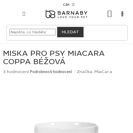
Přejít
CZK
na
NÁKU
obsah
KOŠÍK
VELKOODBĚRATEL
HLEDAT
PRO
PSY
MISKA PRO PSY MIACARA
COPPA BÉŽOVÁ
PRO
KOČKY
Průměrné
3 hodnocení
Podrobnosti hodnocení
Značka:
MiaCara
hodnocení
produktu
PRO
je
CHOVATELE
4,7
z
5
NOVINKY
hvězdiček.
OUTLET
SKLADOVKY