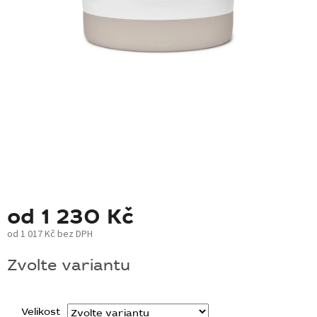
BLOG
BARNABY
ZNAČKY
WISH
LIST
KONTAKTY
od
1 230 Kč
od
1 017 Kč
bez DPH
Měrná
Zvolte variantu
cena:
Velikost