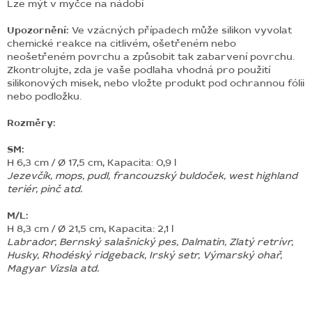
Lze mýt v myčce na nádobí
Upozornění:
Ve vzácných případech může silikon vyvolat
chemické reakce na citlivém, ošetřeném nebo
neošetřeném povrchu a způsobit tak zabarvení povrchu.
Zkontrolujte, zda je vaše podlaha vhodná pro použití
silikonových misek, nebo vložte produkt pod ochrannou fólii
nebo podložku.
Rozměry:
SM:
H 6,3 cm / Ø 17,5 cm, Kapacita: 0,9 l
Jezevčík, mops, pudl, francouzský buldoček, west highland
teriér, pinč atd.
M/L:
H 8,3 cm / Ø 21,5 cm, Kapacita: 2,1 l
Labrador, Bernský salašnický pes, Dalmatin, Zlatý retrívr,
Husky, Rhodéský ridgeback, Irský setr, Výmarský ohař,
Magyar Vizsla atd.