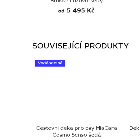
Stokke růžovo-šedý
5 495 Kč
od
SOUVISEJÍCÍ PRODUKTY
Voděodolné
Cestovní deka pro psy MiaCara
Dek
Cosmo Senso šedá