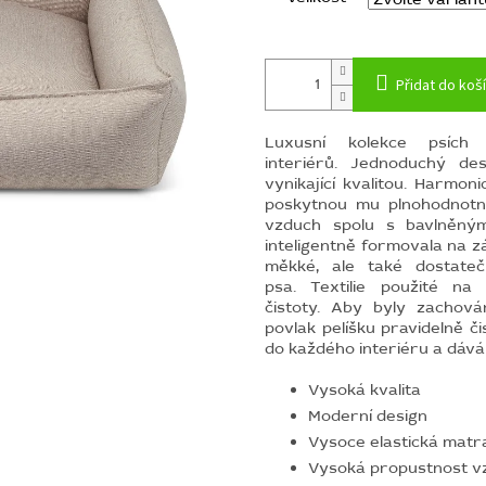
Přidat do koš
Luxusní kolekce psích
interiérů.
Jednoduchý des
vynikající kvalitou.
Harmonic
poskytnou mu plnohodnotné
vzduch spolu s bavlněným
inteligentně formovala na zá
měkké, ale také dostate
psa. Textilie použité na
čistoty. Aby byly zachován
povlak pelíšku pravidelně čis
do každého interiéru a dáv
Vysoká kvalita
Moderní design
Vysoce elastická matr
Vysoká propustnost v