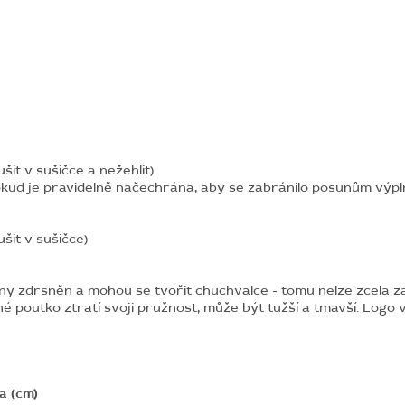
it v sušičce a nežehlit)
okud je pravidelně načechrána, aby se zabránilo posunům výpl
šit v sušičce)
ny zdrsněn a mohou se tvořit chuchvalce - tomu nelze zcela za
né poutko ztratí svoji pružnost, může být tužší a tmavší. Log
a (cm)