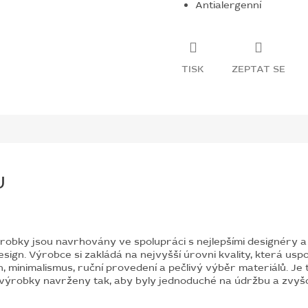
Antialergenní
TISK
ZEPTAT SE
U
robky jsou navrhovány ve spolupráci s nejlepšími designéry a
esign. Výrobce si zakládá na nejvyšší úrovni kvality, která uspoko
gn, minimalismus, ruční provedení a pečlivý výběr materiálů. Je
výrobky navrženy tak, aby byly jednoduché na údržbu a zvyšoval