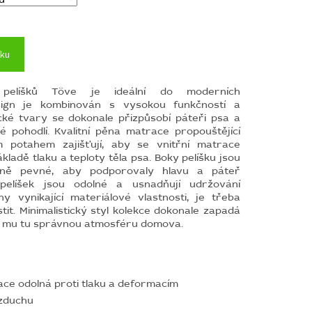
íku
 pelíšků Töve je ideální do moderních
ign je kombinován s vysokou funkčností a
ké tvary se dokonale přizpůsobí páteři psa
a
 pohodlí. K
valitní pěna matrace propouštějící
 potahem zajišťují, aby se vnitřní matrace
kladě tlaku a teploty těla psa. Boky pelíšku jsou
čně pevné, aby podporovaly hlavu a páteř
 pelíšek jsou odolné a usnadňují udržování
y vynikající materiálové vlastnosti, je třeba
tit.
Minimalistický
styl kolekce dokonale zapadá
á mu tu správnou atmosféru domova.
ace o
dolná proti tlaku a deformacím
zduchu