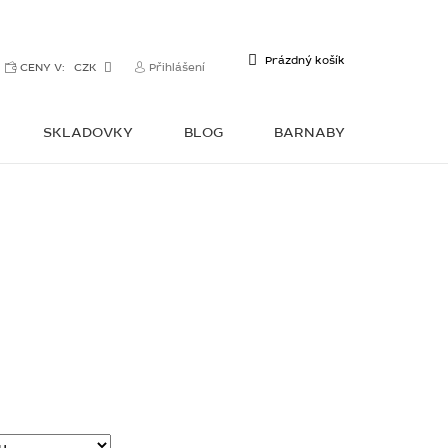
NÁKUPNÍ
Prázdný košík
CENY V:
CZK
Přihlášení
KOŠÍK
SKLADOVKY
BLOG
BARNABY
KONTAKTY