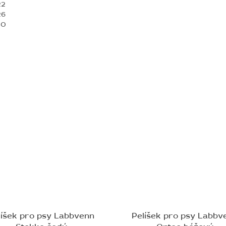
22
26
30
líšek pro psy Labbvenn
Pelíšek pro psy Labbv