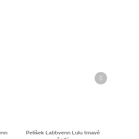
Další
produkt
enn
Pelíšek Labbvenn Lulu tmavě