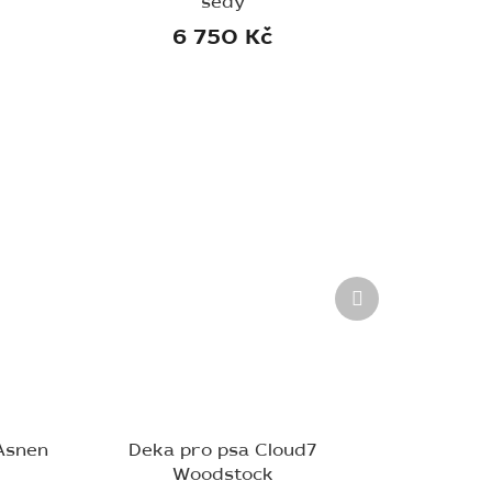
šedý
6 750 Kč
Další
produkt
Asnen
Deka pro psa Cloud7
Woodstock