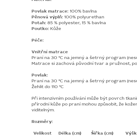
Povlak matrace:
100% bavlna
Pěnová výplň:
100% polyurethan
Potah:
85 % polyester, 15 % bavlna
Poutko:
Kůže
Péče:
Vnitřní matrace
Praní na 30 °C na jemný a šetrný program (nesuš
Matrace si zachová původní tvar a pružnost, p
Povlak:
Praní na 30 °C na jemný a šetrný program (nesu
Žehlit do 110 °C
Při intenzivním používání může být povrch tkani
přírodní kůže po praní mohou způsobit, že kože
viditelným.
Rozměry:
Velikost
Délka (cm)
Šířka (cm)
Výšk