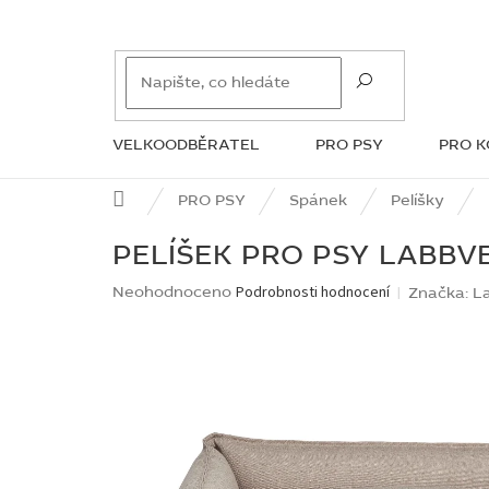
Přejít
na
obsah
VELKOODBĚRATEL
PRO PSY
PRO 
ZNAČKY
Domů
PRO PSY
Spánek
Pelíšky
PELÍŠEK PRO PSY LABBV
Průměrné
Neohodnoceno
Podrobnosti hodnocení
Značka:
L
hodnocení
produktu
je
0,0
z
5
hvězdiček.