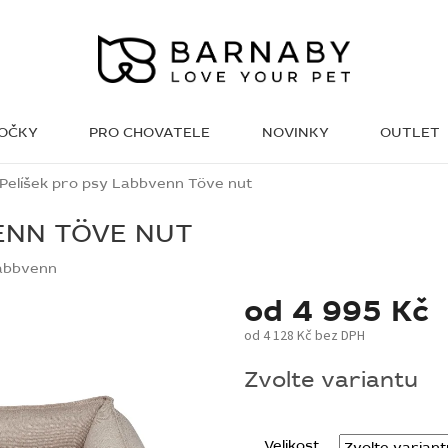
KOČKY
PRO CHOVATELE
NOVINKY
OUTLET
WISH LIST
Pelíšek pro psy Labbvenn Töve nut
ENN TÖVE NUT
abbvenn
od
4 995 Kč
od
4 128 Kč
bez DPH
Měrná
Zvolte variantu
cena:
Velikost