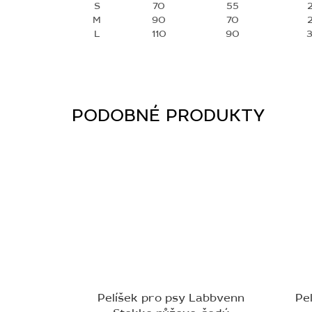
S
70
55
M
90
70
L
110
90
Pelíšek pro psy Labbvenn
Pe