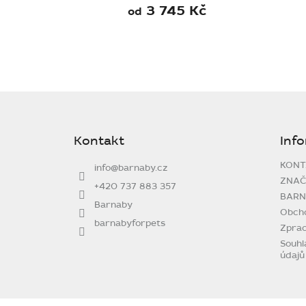
3 745 Kč
od
Z
á
p
Kontakt
Inf
a
t
KONT
info
@
barnaby.cz
í
ZNAČ
+420 737 883 357
BARN
Barnaby
Obch
barnabyforpets
Zprac
Souhl
údajů