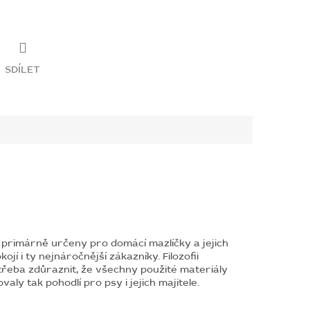
SDÍLET
 primárně určeny pro domácí mazlíčky a jejich
jí i ty nejnáročnější zákazníky. Filozofii
 třeba zdůraznit, že všechny použité materiály
y tak pohodlí pro psy i jejich majitele.