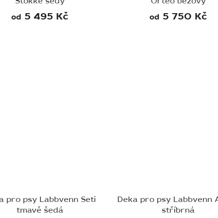
Stokke šedý
Orteo béžový
5 495 Kč
5 750 Kč
od
od
a pro psy Labbvenn Seti
Deka pro psy Labbvenn 
tmavě šedá
stříbrná