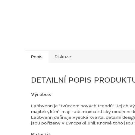
Popis
Diskuze
DETAILNÍ POPIS PRODUKT
Výrobce:
Labbvenn je "tvůrcem nových trendů". Jejich vý
majitele, kteří mají rádi minimalistický moderní d
Labbvenn definuje vysoká kvalita, detailní desi
jsou pořízeny v Evropské unii. Kromě toho jsou 
Materiál: