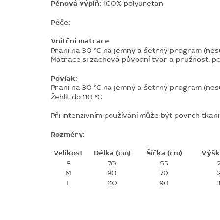
Pěnová výplň:
100% polyuretan
Péče:
Vnitřní matrace
Praní na 30 °C na jemný a šetrný program (nesuš
Matrace si zachová původní tvar a pružnost, p
Povlak:
Praní na 30 °C na jemný a šetrný program (nesu
Žehlit do 110 °C
Při intenzivním používání může být povrch tkani
Rozměry:
Velikost
Délka (cm)
Šířka (cm)
Výšk
S
70
55
M
90
70
L
110
90