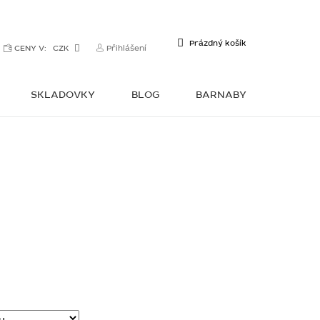
NÁKUPNÍ
Prázdný košík
CENY V:
CZK
Přihlášení
KOŠÍK
SKLADOVKY
BLOG
BARNABY
KONTAKTY