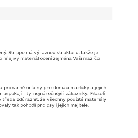
íbený. Strippo má výraznou strukturu, takže je
o hřejivý materiál ocení zejména Vaši mazlíčci
a primárně určeny pro domácí mazlíčky a jejich
uspokojí i ty nejnáročnější zákazníky. Filozofii
Je třeba zdůraznit, že všechny použité materiály
y tak pohodlí pro psy i jejich majitele.