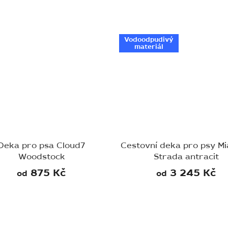
Vodoodpudivý
materiál
Deka pro psa Cloud7
Cestovní deka pro psy M
Woodstock
Strada antracit
875 Kč
3 245 Kč
od
od