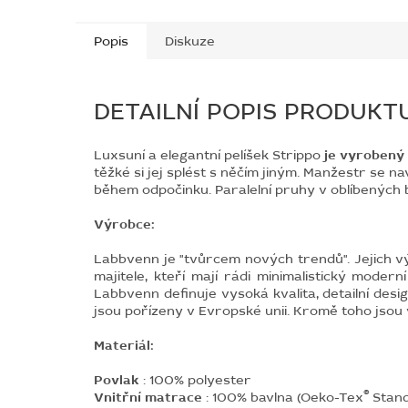
Popis
Diskuze
DETAILNÍ POPIS PRODUKT
Luxsuní a elegantní pelíšek Strippo
je vyrobený
těžké si jej splést s něčím jiným. Manžestr se n
během odpočinku.
Paralelní pruhy v oblíbených 
Výrobce:
Labbvenn je "tvůrcem nových trendů". Jejich v
majitele, kteří mají rádi minimalistický modern
Labbvenn definuje vysoká kvalita, detailní desi
jsou pořízeny v Evropské unii. Kromě toho jsou 
Materiál:
Povlak
: 100% polyester
®
Vnitřní matrace
: 100% bavlna (Oeko-Tex
Stan