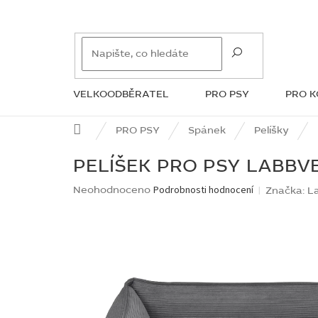
Přejít
na
obsah
VELKOODBĚRATEL
PRO PSY
PRO 
ZNAČKY
Domů
PRO PSY
Spánek
Pelíšky
PELÍŠEK PRO PSY LABBV
Průměrné
Neohodnoceno
Podrobnosti hodnocení
Značka:
L
hodnocení
produktu
je
0,0
z
5
hvězdiček.