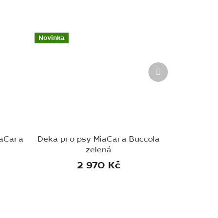
Novinka
Další
produkt
iaCara
Deka pro psy MiaCara Buccola
zelená
2 970 Kč