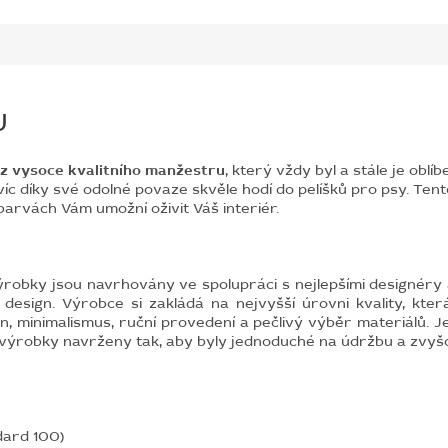
U
 z vysoce kvalitního manžestru
, který vždy byl a stále je obl
avíc díky své odolné povaze skvěle hodí do pelíšků pro psy.
Tent
barvách Vám umožní oživit Váš interiér.
ýrobky jsou navrhovány ve spolupráci s nejlepšími designéry 
í design. Výrobce si zakládá na nejvyšší úrovni kvality, která 
gn, minimalismus, ruční provedení a pečlivý výběr materiálů. 
výrobky navrženy tak, aby byly jednoduché na údržbu a zvyšoval
dard 100)