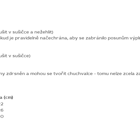
it v sušičce a nežehlit)
okud je pravidelně načechrána, aby se zabránilo posunům výpl
šit v sušičce)
ny zdrsněn a mohou se tvořit chuchvalce - tomu nelze zcela za
a (cm)
22
26
30