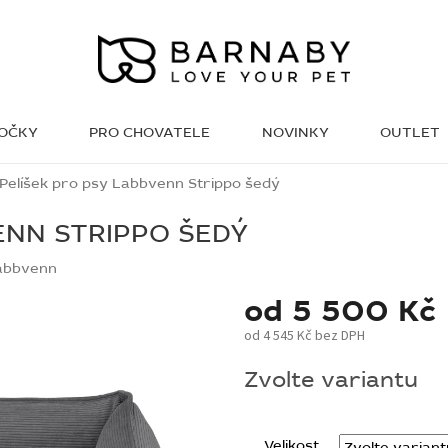
KOČKY
PRO CHOVATELE
NOVINKY
OUTLET
WISH LIST
Pelíšek pro psy Labbvenn Strippo šedý
ENN STRIPPO ŠEDÝ
abbvenn
od
5 500 Kč
od
4 545 Kč
bez DPH
Měrná
Zvolte variantu
cena:
Velikost