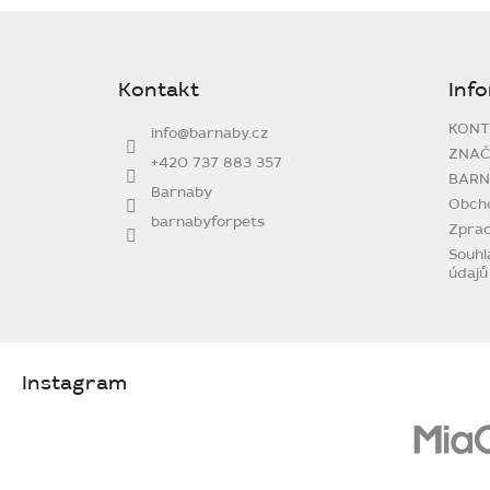
Z
á
p
Kontakt
Inf
a
t
KONT
info
@
barnaby.cz
í
ZNAČ
+420 737 883 357
BARN
Barnaby
Obch
barnabyforpets
Zprac
Souhl
údajů
Instagram