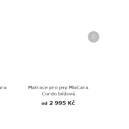
Další
produkt
ara
Matrace pro psy MiaCara
Cordo béžová
2 995 Kč
od