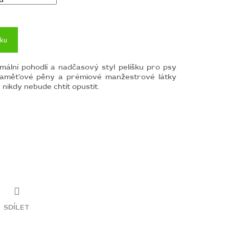
íku
ální pohodlí a nadčasový styl pelíšku pro psy
aměťové pěny a prémiové manžestrové látky
 nikdy nebude chtít opustit.
SDÍLET