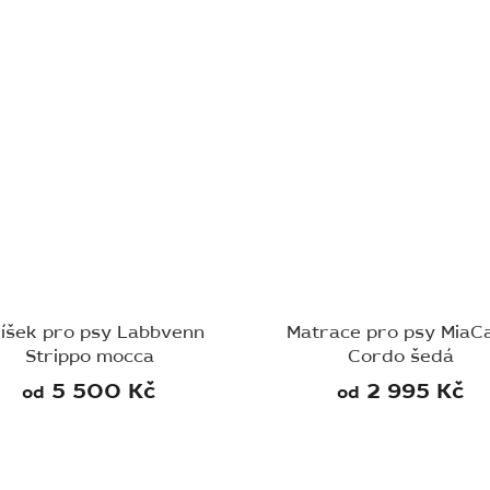
líšek pro psy Labbvenn
Matrace pro psy MiaC
Strippo mocca
Cordo šedá
5 500 Kč
2 995 Kč
od
od