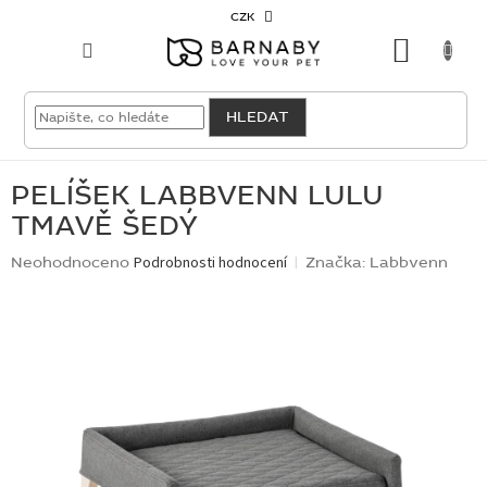
Přejít
CZK
na
NÁKU
obsah
KOŠÍK
VELKOODBĚRATEL
HLEDAT
PRO
PSY
PELÍŠEK LABBVENN LULU
TMAVĚ ŠEDÝ
PRO
KOČKY
Průměrné
Neohodnoceno
Podrobnosti hodnocení
Značka:
Labbvenn
hodnocení
produktu
PRO
je
CHOVATELE
0,0
z
5
NOVINKY
hvězdiček.
OUTLET
SKLADOVKY