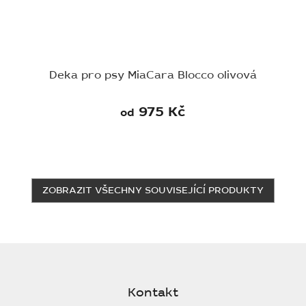
Deka pro psy MiaCara Blocco olivová
975 Kč
od
ZOBRAZIT VŠECHNY SOUVISEJÍCÍ PRODUKTY
Z
á
p
Kontakt
a