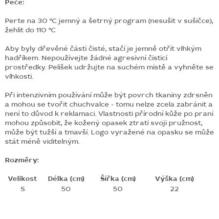
Péče:
Perte na 30 °C jemný a šetrný program (nesušit v sušičce),
žehlit do 110 °C
Aby byly dřevěné části čisté, stačí je jemně otřít vlhkým
hadříkem. Nepoužívejte žádné agresivní čisticí
prostředky.
Pelíšek udržujte na suchém místě a vyhněte se
vlhkosti.
Při intenzivním používání může být povrch tkaniny zdrsněn
a mohou se tvořit chuchvalce - tomu nelze zcela zabránit a
není to důvod k reklamaci.
Vlastnosti přírodní kůže po praní
mohou způsobit, že kožený opasek ztratí svoji pružnost,
může být tužší a tmavší. Logo vyražené na opasku se může
stát méně viditelným.
Rozměry:
Velikost
Délka (cm)
Šířka (cm)
Výška (cm)
S
50
50
22