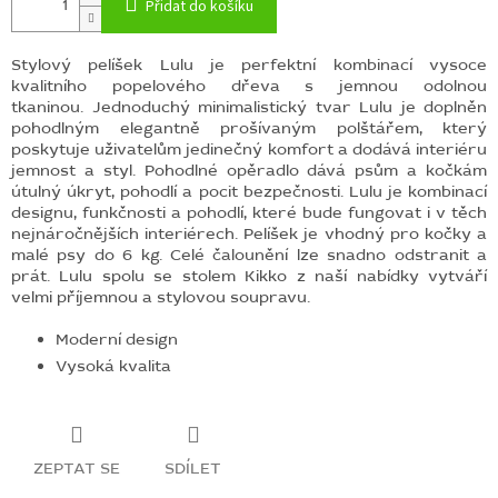
Přidat do košíku
Stylový pelíšek Lulu je perfektní kombinací vysoce
kvalitního popelového dřeva s jemnou odolnou
tkaninou. Jednoduchý minimalistický tvar Lulu je doplněn
pohodlným elegantně prošívaným polštářem, který
poskytuje uživatelům jedinečný komfort a dodává interiéru
jemnost a styl. Pohodlné opěradlo dává psům a kočkám
útulný úkryt, pohodlí a pocit bezpečnosti. Lulu je kombinací
designu, funkčnosti a pohodlí, které bude fungovat i v těch
nejnáročnějších interiérech.
Pelíšek je vhodný pro kočky a
malé psy do 6 kg.
Celé čalounění lze snadno odstranit a
prát. Lulu spolu se stolem Kikko z naší nabídky vytváří
velmi příjemnou a stylovou soupravu.
Moderní design
Vysoká kvalita
ZEPTAT SE
SDÍLET