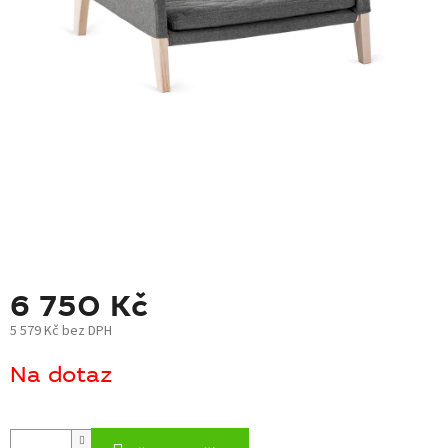
BLOG
BARNABY
ZNAČKY
WISH
LIST
KONTAKTY
6 750 Kč
5 579 Kč bez DPH
Měrná
Na dotaz
cena: