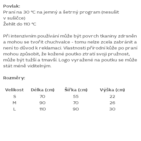
Povlak:
Praní na 30 °C na jemný a šetrný program (nesušit
v sušičce)
Žehlit do 110 °C
Při intenzivním používání může být povrch tkaniny zdrsněn
a mohou se tvořit chuchvalce - tomu nelze zcela zabránit a
není to důvod k reklamaci.
Vlastnosti přírodní kůže po praní
mohou způsobit, že kožené poutko ztratí svoji pružnost,
může být tužší a tmavší. Logo vyražené na poutku se může
stát méně viditelným.
Rozměry:
Velikost
Délka (cm)
Šířka (cm)
Výška (cm)
S
70
55
22
M
90
70
26
L
110
90
30