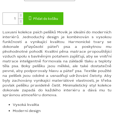
Přidat do košíku
Luxusní kolekce psích pelíšků Movik je ideální do moderních
interiérů.
Jednoduchý design je kombinován s vysokou
funkčností a vynikající kvalitou.
Harmonické tvary se
dokonale přizpůsobí páteři psa
a poskytnou mu
plnohodnotné pohodlí. K
valitní pěna matrace propouštějící
vzduch spolu s bavlněným potahem zajišťují, aby se vnitřní
matrace inteligentně formovala na základě tlaku a teploty
těla psa. Boky pelíšku jsou měkké, ale také dostatečně
pevné, aby podporovaly hlavu a páteř psa. Textilie použité
na pelíšek jsou odolné a usnadňují udržování čistoty. Aby
byly zachovány vynikající materiálové vlastnosti, je třeba
povlak pelíšku pravidelně čistit.
Minimalistický
styl kolekce
dokonale zapadá do každého interiéru a dává mu tu
správnou atmosféru domova.
Vysoká kvalita
Moderní design