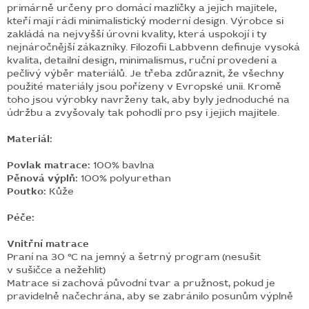
primárně určeny pro domácí mazlíčky a jejich majitele,
kteří mají rádi minimalistický moderní design. Výrobce si
zakládá na nejvyšší úrovni kvality, která uspokojí i ty
nejnáročnější zákazníky. Filozofii Labbvenn definuje vysoká
kvalita, detailní design, minimalismus, ruční provedení a
pečlivý výběr materiálů. Je třeba zdůraznit, že všechny
použité materiály jsou pořízeny v Evropské unii. Kromě
toho jsou výrobky navrženy tak, aby byly jednoduché na
údržbu a zvyšovaly tak pohodlí pro psy i jejich majitele.
Materiál:
Povlak matrace:
100% bavlna
Pěnová výplň:
100% polyurethan
Poutko:
Kůže
Péče:
Vnitřní matrace
Praní na 30 °C na jemný a šetrný program (nesušit
v sušičce a nežehlit)
Matrace si zachová původní tvar a pružnost, pokud je
pravidelně načechrána, aby se zabránilo posunům výplně