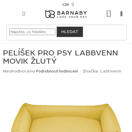
Přejít
CZK
na
NÁKU
obsah
KOŠÍK
VELKOODBĚRATEL
HLEDAT
PRO
PSY
PELÍŠEK PRO PSY LABBVENN
MOVIK ŽLUTÝ
PRO
KOČKY
Průměrné
Neohodnoceno
Podrobnosti hodnocení
Značka:
Labbvenn
hodnocení
produktu
PRO
je
CHOVATELE
0,0
z
5
NOVINKY
hvězdiček.
OUTLET
SKLADOVKY