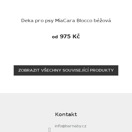
Deka pro psy MiaCara Blocco béžová
975 Kč
od
ZOBRAZIT VŠECHNY SOUVISEJÍCÍ PRODUKTY
Z
á
p
Kontakt
a
t
info
@
barnaby.cz
í