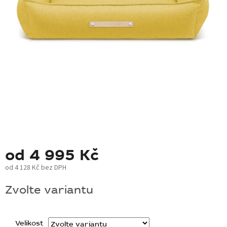
BLOG
BARNABY
ZNAČKY
WISH
LIST
KONTAKTY
od
4 995 Kč
od
4 128 Kč
bez DPH
Měrná
Zvolte variantu
cena:
Velikost