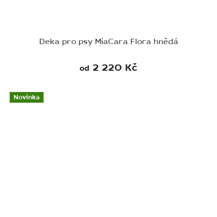
Deka pro psy MiaCara Flora hnědá
2 220 Kč
od
Novinka