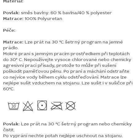
Materiál:
Povlak:
směs bavlny: 60 % bavlna/40 % polyester
Matrace:
100% Polyuretan
Péče:
Matrace:
Lze prát na 30 °C šetrný program na jemné
prádlo.
Mokré praní s jemným pracím prostředkem při teplotách
do 30° C. Nepoužívejte vysoce chlorované nebo chemicky
agresivní prací přísady, protože to může při sušení
poškodit paměťovou pěnu. Po praní a máchání odstraňte
co nejvíce vody během cyklu odstřeďování. Matrace lze
nejlépe sušit vzduchem na stojanu. Lze sušit i v sušičce při
60°C.
Povlak:
Lze prát na 30 °C šetrný program
nebo chemicky
čistit.
Po vyprání nechte potah nejlépe uschnout na stojanu.