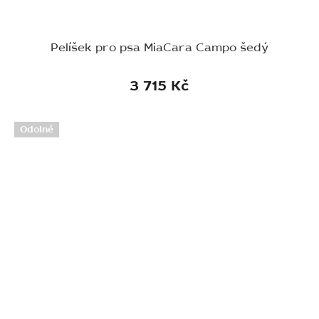
Pelíšek pro psa MiaCara Campo šedý
3 715 Kč
Odolné