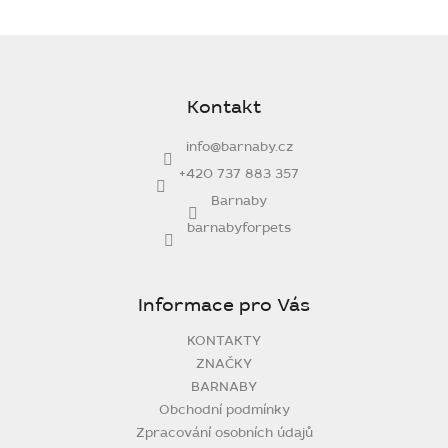
Z
á
p
Kontakt
a
t
info
@
barnaby.cz
í
+420 737 883 357
Barnaby
barnabyforpets
Informace pro Vás
KONTAKTY
ZNAČKY
BARNABY
Obchodní podmínky
Zpracování osobních údajů