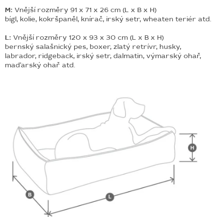
M:
Vnější rozměry 91 x 71 x 26 cm (L x B x H)
bígl, kolie, kokršpaněl, knírač, irský setr, wheaten teriér atd.
L:
Vnější rozměry 120 x 93 x 30 cm (L x B x H)
bernský salašnický pes, boxer, zlatý retrívr, husky,
labrador, ridgeback, irský setr, dalmatin, výmarský ohař,
maďarský ohař atd.