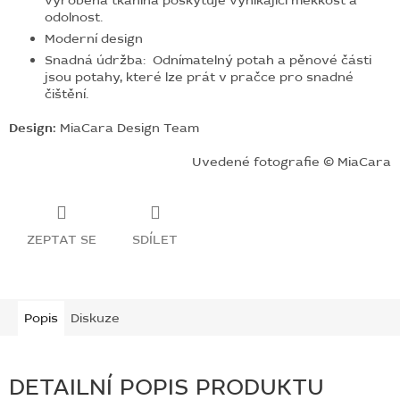
vyrobená tkanina poskytuje vynikající měkkost a
odolnost.
Moderní design
Snadná údržba:
Odnímatelný potah a pěnové části
jsou potahy, které lze prát v pračce pro snadné
čištění.
Design:
MiaCara Design Team
Uvedené fotografie © MiaCara
ZEPTAT SE
SDÍLET
Popis
Diskuze
DETAILNÍ POPIS PRODUKTU