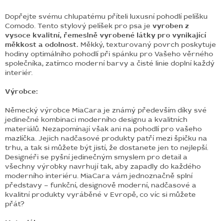
Dopřejte svému chlupatému příteli luxusní pohodlí pelíšku
Comodo. Tento stylový pelíšek pro psa je
vyroben z
vysoce kvalitní, řemeslně vyrobené látky pro vynikající
měkkost a odolnost.
Měkký, texturovaný povrch poskytuje
hodiny optimálního pohodlí při spánku pro Vašeho věrného
společníka, zatímco moderní barvy a čisté linie doplní každý
interiér.
Výrobce:
Německý výrobce MiaCara je známý především díky své
jedinečné kombinaci moderního designu a kvalitních
materiálů. Nezapomínají však ani na pohodlí pro vašeho
mazlíčka. Jejich nadčasové produkty patří mezi špičku na
trhu, a tak si můžete být jistí, že dostanete jen to nejlepší.
Designéři se pyšní jedinečným smyslem pro detail a
všechny výrobky navrhují tak, aby zapadly do každého
moderního interiéru. MiaCara vám jednoznačně splní
představy – funkční, designově moderní, nadčasové a
kvalitní produkty vyráběné v Evropě, co víc si můžete
přát?