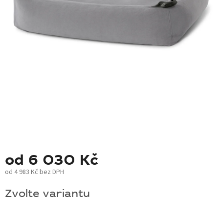
BLOG
BARNABY
ZNAČKY
WISH
LIST
KONTAKTY
od
6 030 Kč
od
4 983 Kč
bez DPH
Měrná
Zvolte variantu
cena: