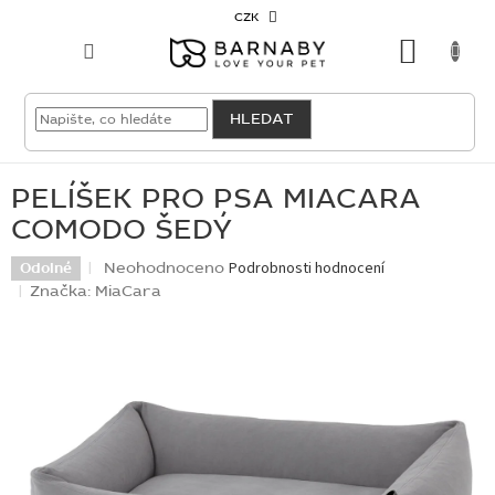
Přejít
CZK
na
NÁKU
obsah
KOŠÍK
VELKOODBĚRATEL
HLEDAT
PRO
PSY
PELÍŠEK PRO PSA MIACARA
COMODO ŠEDÝ
PRO
KOČKY
Průměrné
Neohodnoceno
Podrobnosti hodnocení
Odolné
hodnocení
Značka:
MiaCara
produktu
PRO
je
CHOVATELE
0,0
z
5
NOVINKY
hvězdiček.
OUTLET
SKLADOVKY