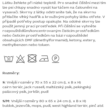
Látku žehlete při nízké teplotě.
Pro snadné čištění mezi tím
lze psí chlupy snadno vysát kartáčem na čalounění na
vysavači. Skvrny z látky odstraníte tak, že na skvrnu
přitlačíte vlhký hadřík a krouživými pohyby látku otřete. V
případě potřeby postup opakujte. Na odolné skvrny lze
použít jemný prací prostředek.
Při čištění se vyhněte
rozpouštědlům/koncentrovaným čisticím prostředkům
nebo čisticím prostředkům na bázi rozpouštědel
obsahujících DMF (dimethylformamid), ketony, estery,
methylbenzen nebo toluen.
Rozměry:
S:
Vnější rozměry 70 x 55 x 22 cm (L x B x H)
cairn teriér, jack russell, maltézský psík, pekingský
palácový psík, jorkšír, pudl
S/M:
Vnější rozměry 80 x 65 x 24 cm (L x B x H)
buldok, jezevčík, mops, pudl, west highland teriér, pinč atd.