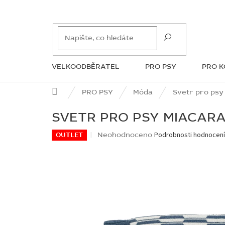
Přejít
na
obsah
VELKOODBĚRATEL
PRO PSY
PRO 
ZNAČKY
Domů
PRO PSY
Móda
Svetr pro psy
SVETR PRO PSY MIACARA
Průměrné
Neohodnoceno
Podrobnosti hodnocen
OUTLET
hodnocení
produktu
je
0,0
z
5
hvězdiček.