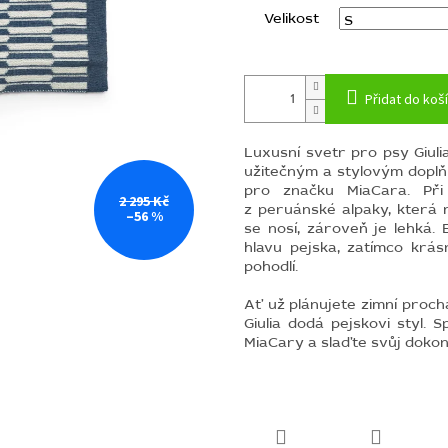
Velikost
Přidat do koš
Luxusní svetr pro psy Giul
užitečným a stylovým doplň
pro značku MiaCara. Při
2 295 Kč
z peruánské alpaky, která m
–56 %
se nosí, zároveň je lehká. 
hlavu pejska, zatímco krás
pohodlí.
Ať už plánujete zimní proch
Giulia dodá pejskovi styl.
MiaCary a slaďte svůj dokona