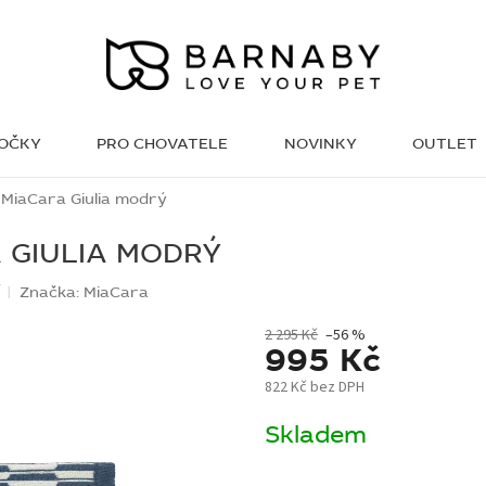
KOČKY
PRO CHOVATELE
NOVINKY
OUTLET
WISH LIST
 MiaCara Giulia modrý
 GIULIA MODRÝ
í
Značka:
MiaCara
2 295 Kč
–56 %
995 Kč
822 Kč bez DPH
Měrná
Skladem
cena: