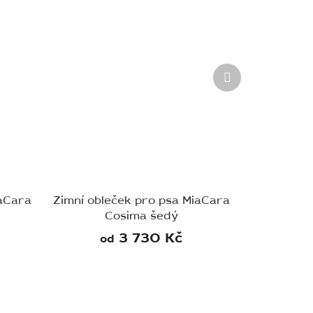
Další
produkt
iaCara
Zimní obleček pro psa MiaCara
Cosima šedý
3 730 Kč
od