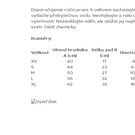
Doporučujeme ruční praní. S oděvem zacházejte
vytlačte přebytečnou vodu. Neohýbejte a nekruť
vyschnout. Nezavěšujte oděv, ale uložte jej napl
svetr čistit chemicky.
Rozměry:
Obvod hrudníku
Délka zad B
Velikost
Hmotno
A (cm)
(cm)
XS
40
17
4
S
44
23
6
M
50
27
10
L
56
32
14
XL
62
35
18