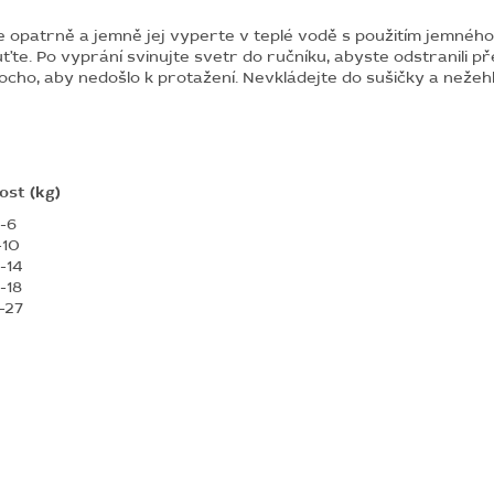
 opatrně a jemně jej vyperte v teplé vodě s použitím jemného
te. Po vyprání svinujte svetr do ručníku, abyste odstranili 
ocho, aby nedošlo k protažení. Nevkládejte do sušičky a nežehl
st (kg)
-6
-10
-14
-18
-27