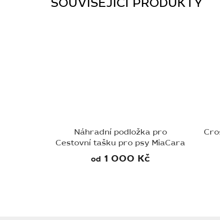
SOUVISEJÍCÍ PRODUKTY
Náhradní podložka pro
Cro
Cestovní tašku pro psy MiaCara
Volata Airline
1 000 Kč
od