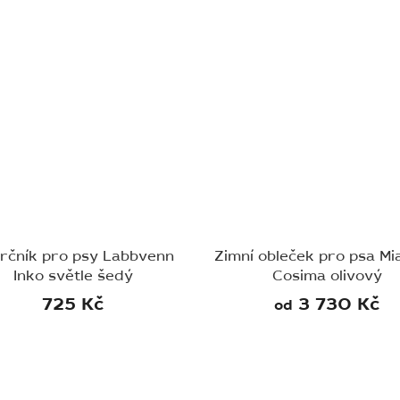
rčník pro psy Labbvenn
Zimní obleček pro psa M
Inko světle šedý
Cosima olivový
725 Kč
3 730 Kč
od