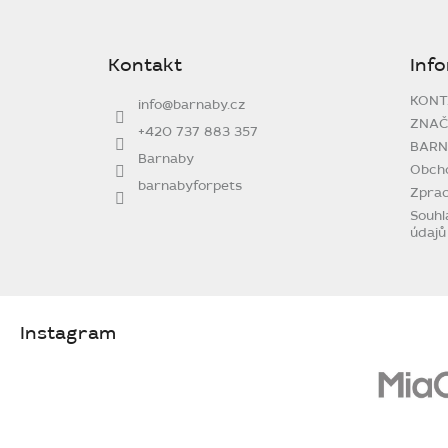
Z
á
p
Kontakt
Inf
a
t
KONT
info
@
barnaby.cz
í
ZNAČ
+420 737 883 357
BARN
Barnaby
Obch
barnabyforpets
Zprac
Souhl
údajů
Instagram