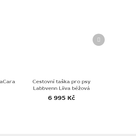
Další
produkt
iaCara
Cestovní taška pro psy
Labbvenn Liiva béžová
6 995 Kč