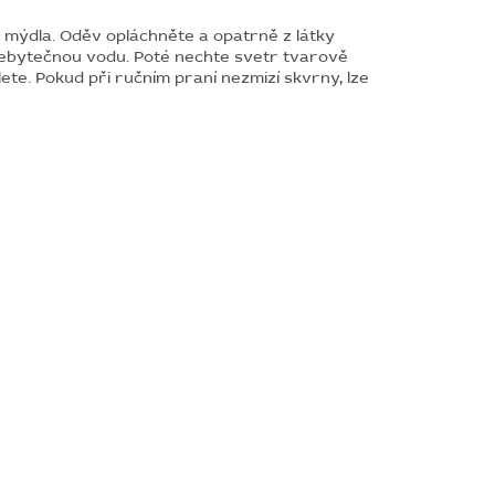
 mýdla. Oděv opláchněte a opatrně z látky
přebytečnou vodu. Poté nechte svetr tvarově
ete. Pokud při ručním praní nezmizí skvrny, lze