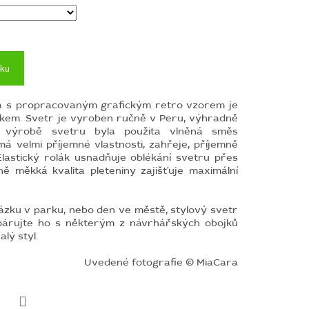
íku
ia s propracovaným grafickým retro vzorem je
kem. Svetr je vyroben ručně v Peru, výhradně
 výrobě svetru byla použita vlněná směs
á velmi příjemné vlastnosti, zahřeje, příjemně
Elastický rolák usnadňuje oblékání svetru přes
ně měkká kvalita pleteniny zajišťuje maximální
ázku v parku, nebo den ve městě, stylový svetr
 Spárujte ho s některým z návrhářských obojků
lý styl.
Uvedené fotografie © MiaCara