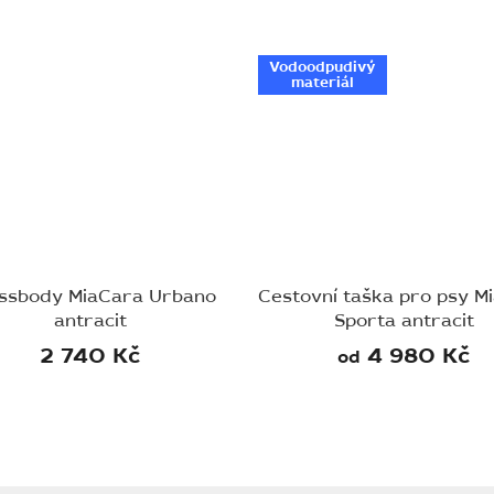
Vodoodpudivý
materiál
ssbody MiaCara Urbano
Cestovní taška pro psy M
antracit
Sporta antracit
2 740 Kč
4 980 Kč
od