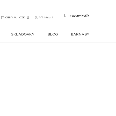
NÁKUPNÍ
Prázdný košík
CENY V:
CZK
Přihlášení
KOŠÍK
SKLADOVKY
BLOG
BARNABY
KONTAKTY