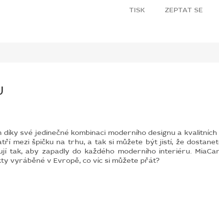
TISK
ZEPTAT SE
U
ky své jedinečné kombinaci moderního designu a kvalitních m
í mezi špičku na trhu, a tak si můžete být jistí, že dostanet
jí tak, aby zapadly do každého moderního interiéru. MiaCar
ty vyráběné v Evropě, co víc si můžete přát?