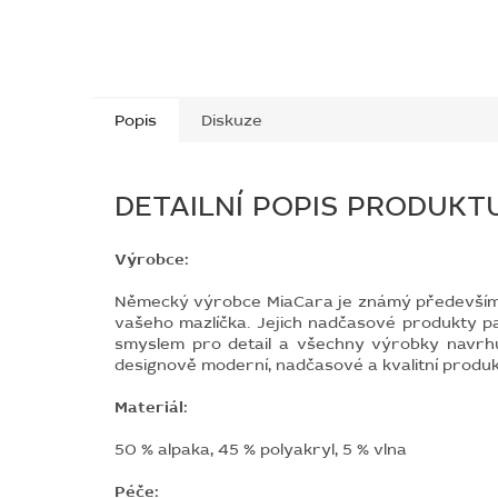
Popis
Diskuze
DETAILNÍ POPIS PRODUKT
Výrobce:
Německý výrobce MiaCara je známý především dí
vašeho mazlíčka. Jejich nadčasové produkty patř
smyslem pro detail a všechny výrobky navrhu
designově moderní, nadčasové a kvalitní produk
Materiál:
50 % alpaka, 45 % polyakryl, 5 % vlna
Péče: