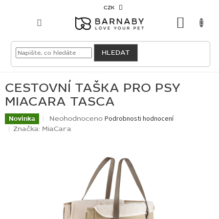
Přejít
CZK
na
NÁKU
obsah
KOŠÍK
VELKOODBĚRATEL
HLEDAT
PRO
PSY
CESTOVNÍ TAŠKA PRO PSY
MIACARA TASCA
PRO
KOČKY
Průměrné
Neohodnoceno
Podrobnosti hodnocení
Novinka
hodnocení
Značka:
MiaCara
produktu
PRO
je
CHOVATELE
0,0
z
5
NOVINKY
hvězdiček.
OUTLET
SKLADOVKY