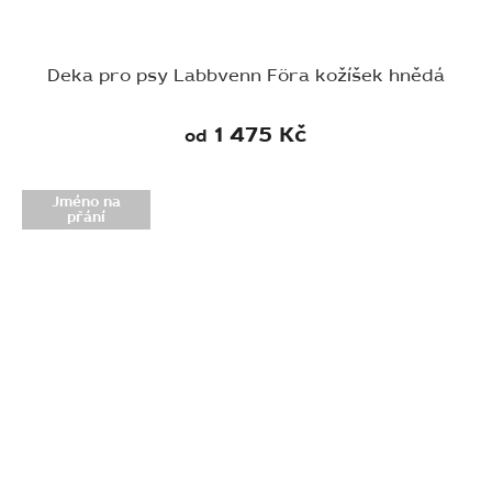
Deka pro psy Labbvenn Föra kožíšek hnědá
1 475 Kč
od
Jméno na
přání