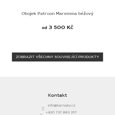
Obojek Patroon Maremma béžový
3 500 Kč
od
ZOBRAZIT VŠECHNY SOUVISEJÍCÍ PRODUKTY
Z
á
p
Kontakt
a
t
info
@
barnaby.cz
í
+420 737 883 357