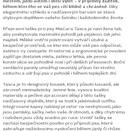
městem, jízdu autem i delší výlet – v příjemný zážitek,
během kterého se váš pes cítí klidně a chráněně
. Díky
elegantnímu vzhledu a nadčasovým barvám se stává
stylovým doplňkem vašeho šatníku i každodenního života.
Přepravní taška pro psy MiaCara Tasca je navržena tak,
aby poskytovala maximální pohodlí jak pejskovi, tak jeho
majiteli. Měkké vnitřní polstrování vytváří útulné a
bezpečné prostředí, ve kterém může váš pes odpočívat,
zatímco vy cestujete. Prostorné a ergonomické provedení
zajišťuje dostatek místa, zatímco lehká, ale pevná
konstrukce se pohodlně nosí i při delších přesunech. Boční
ventilační panely umožňují neustálý přísun čerstvého
vzduchu a udržují psa v pohodě i během teplejších dní.
Tasca je to designový kousek, který působí luxusně, ale
zároveň minimalisticky. Jemné linie, vysoce kvalitní
materiály a pečlivé zpracování dělají z této tašky
nadčasový doplněk, který se hodí k jakémukoli outfitu.
Integrované kapsy nabízejí prostor na nezbytnosti, jako
jsou pamlsky, sáčky nebo vaše drobnosti, a díky chytrému
rozložení jsou vždy snadno po ruce. Uvnitř tašky se
nachází bezpečnostní poutko pro připnutí psa, které
zabraňuje nežádoucímu vyskočení během jízdy či chůze.