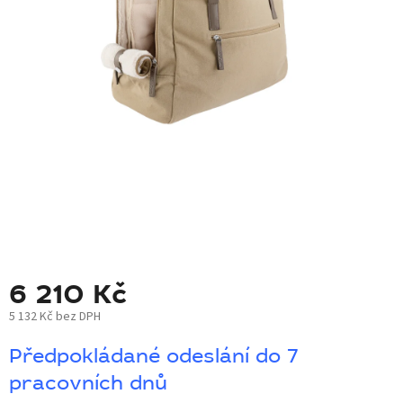
BLOG
BARNABY
ZNAČKY
WISH
LIST
KONTAKTY
6 210 Kč
5 132 Kč bez DPH
Měrná
Předpokládané odeslání do 7
cena:
pracovních dnů