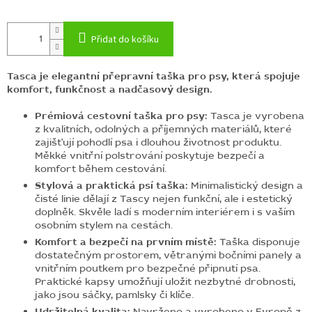
Přidat do košíku
Tasca je elegantní přepravní taška pro psy, která spojuje
komfort, funkčnost a nadčasový design.
Prémiová cestovní taška pro psy:
Tasca je vyrobena
z kvalitních, odolných a příjemných materiálů, které
zajišťují pohodlí psa i dlouhou životnost produktu.
Měkké vnitřní polstrování poskytuje bezpečí a
komfort během cestování.
Stylová a praktická psí taška:
Minimalistický design a
čisté linie dělají z Tascy nejen funkční, ale i estetický
doplněk. Skvěle ladí s moderním interiérem i s vaším
osobním stylem na cestách.
Komfort a bezpečí na prvním místě:
Taška disponuje
dostatečným prostorem, větranými bočními panely a
vnitřním poutkem pro bezpečné připnutí psa.
Praktické kapsy umožňují uložit nezbytné drobnosti,
jako jsou sáčky, pamlsky či klíče.
Udržitelná kvalita:
Navrženo a vyrobeno v Evropě z