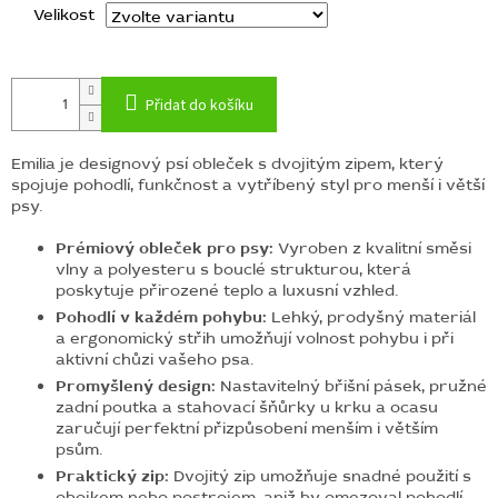
Velikost
Přidat do košíku
Emilia je designový psí obleček s dvojitým zipem, který
spojuje pohodlí, funkčnost a vytříbený styl pro menší i větší
psy.
Prémiový obleček pro psy:
Vyroben z kvalitní směsi
vlny a polyesteru s bouclé strukturou, která
poskytuje přirozené teplo a luxusní vzhled.
Pohodlí v každém pohybu:
Lehký, prodyšný materiál
a ergonomický střih umožňují volnost pohybu i při
aktivní chůzi vašeho psa.
Promyšlený design:
Nastavitelný břišní pásek, pružné
zadní poutka a stahovací šňůrky u krku a ocasu
zaručují perfektní přizpůsobení menším i větším
psům.
Praktický zip:
Dvojitý zip umožňuje snadné použití s
obojkem nebo postrojem, aniž by omezoval pohodlí