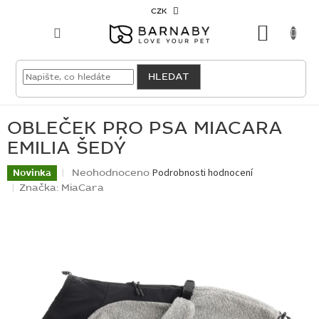
Přejít
CZK
na
NÁKU
obsah
KOŠÍK
VELKOODBĚRATEL
HLEDAT
PRO
PSY
OBLEČEK PRO PSA MIACARA
EMILIA ŠEDÝ
PRO
KOČKY
Průměrné
Neohodnoceno
Podrobnosti hodnocení
Novinka
hodnocení
Značka:
MiaCara
produktu
PRO
je
CHOVATELE
0,0
z
5
NOVINKY
hvězdiček.
OUTLET
SKLADOVKY