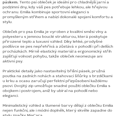
páskem.
Tento psí obleček je ideální pro chladnější jarní a
podzimní dny, kdy váš pes potřebuje lehkou, ale hřejivou
ochranu. Emilia kombinuje sportovní eleganci s
promyšleným střihem a nabízí dokonalé spojení komfortu a
stylu.
Obleček pro psa Emilia je vyroben z kvalitní směsi vlny a
polyesteru s jemnou bouclé strukturou, která poskytuje
přirozené teplo a luxusní vzhled. Díky lehké, prodyšné
podšívce se pes nepřehřívá a zůstává v pohodlí i při delších
procházkách. Mírně elastický materiál a ergonomický střih
zajišťují volnost pohybu, takže obleček neomezuje ani
aktivní psy.
Praktické detaily jako nastavitelný břišní pásek, pružná
poutka na zadních nohách a stahovací šňůrky s brzdičkami
u krku a ocasu zaručují perfektní přizpůsobení každému
psovi. Dvojitý zip umožňuje snadné použití oblečku Emilia s
obojkem i postrojem, aniž by ubíral na pohodlí nebo
eleganci.
Minimalistický vzhled a tlumené barvy dělají z oblečku Emilia
nejen funkční, ale i módní doplněk, který skvěle zapadne do
stylu značky MiaCara.