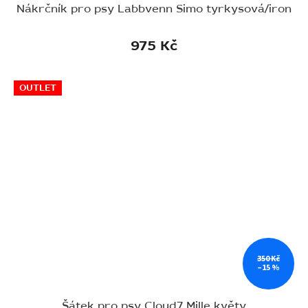
Nákrčník pro psy Labbvenn Simo tyrkysová/iron
975 Kč
OUTLET
350 Kč
–15 %
Šátek pro psy Cloud7 Mille květy