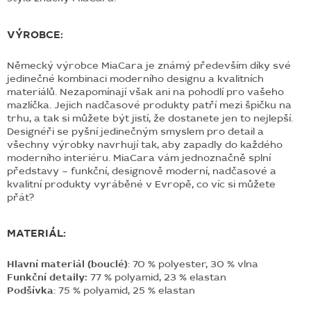
VÝROBCE:
Německý výrobce MiaCara je známý především díky své
jedinečné kombinaci moderního designu a kvalitních
materiálů. Nezapomínají však ani na pohodlí pro vašeho
mazlíčka. Jejich nadčasové produkty patří mezi špičku na
trhu, a tak si můžete být jistí, že dostanete jen to nejlepší.
Designéři se pyšní jedinečným smyslem pro detail a
všechny výrobky navrhují tak, aby zapadly do každého
moderního interiéru. MiaCara vám jednoznačně splní
představy – funkční, designově moderní, nadčasové a
kvalitní produkty vyráběné v Evropě, co víc si můžete
přát?
MATERIÁL:
Hlavní materiál (bouclé)
: 70 % polyester, 30 % vlna
Funkční detaily:
77 % polyamid, 23 % elastan
Podšívka
: 75 % polyamid, 25 % elastan