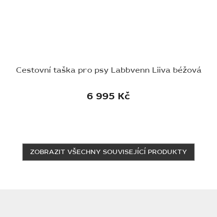
Cestovní taška pro psy Labbvenn Liiva béžová
6 995 Kč
ZOBRAZIT VŠECHNY SOUVISEJÍCÍ PRODUKTY
Z
á
p