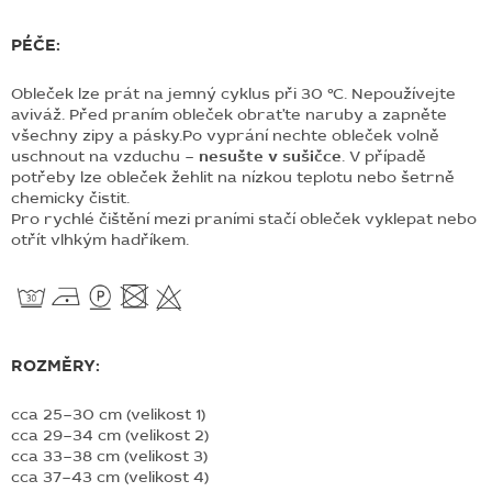
PÉČE:
Obleček lze prát na jemný cyklus při 30 °C. Nepoužívejte
aviváž. Před praním obleček obraťte naruby a zapněte
všechny zipy a pásky.Po vyprání nechte obleček volně
uschnout na vzduchu –
nesušte v sušičce
. V případě
potřeby lze obleček žehlit na nízkou teplotu nebo šetrně
chemicky čistit.
Pro rychlé čištění mezi praními stačí obleček vyklepat nebo
otřít vlhkým hadříkem.
ROZMĚRY:
cca 25–30 cm (velikost 1)
cca 29–34 cm (velikost 2)
cca 33–38 cm (velikost 3)
cca 37–43 cm (velikost 4)