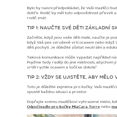
Bylo by naivní předpokládat, že Vaši mazlíčci budo
dobře. Rodič by měl tuto odpovědnost převzít a 
rodič znát.
TIP 1: NAUČTE SVÉ DĚTI ZÁKLADNÍ S
Začněte, když jsou vaše děti malé, naučte je p
když Váš pes vzrušeně vrtí ocasem nebo když Va
děti pochytí. Je důležité zůstat neutrální a eduka
Taková komunikace může vypadat například násled
Pojďme tedy raději do jiné místnosti, abychom ji
vrtěl rychle ocasem a točil se dokola”.
TIP 2: VŽDY SE UJISTĚTE, ABY MĚL
Toto je důležité zejména pro kočky. Vaši mazlíčc
opustit každou situaci a prostor.
Dopřejte svému mazlíčkovi vyhrazené místo, kde
Odpočívadlo pro kočky MiaCara Torre
nebo
ma