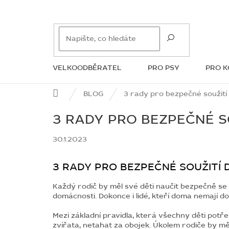
Přejít
na
obsah
VELKOODBĚRATEL
PRO PSY
PRO 
ZNAČKY
Domů
BLOG
3 rady pro bezpečné soužití
3 RADY PRO BEZPEČNÉ S
30.1.2023
3 RADY PRO BEZPEČNÉ SOUŽITÍ 
Každý rodič by měl své děti naučit bezpečně se
domácnosti. Dokonce i lidé, kteří doma nemají do
M
ezi základní pravidla, která všechny děti potř
zvířata, netahat za obojek. Úkolem rodiče by měl