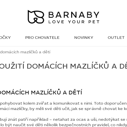
KOČKY
PRO CHOVATELE
NOVINKY
OUTLET
WISH LIST
 domácích mazlíčků a dětí
OUŽITÍ DOMÁCÍCH MAZLÍČKŮ A D
DOMÁCÍCH MAZLÍČKŮ A DĚTÍ
 pohybovat kolem zvířat a komunikovat s nimi. Toto doporučení
mácí mazlíčky, by měli své děti učit, jak se správně chovat ke
ebují znát patří například – netahat za ocas a uši, nedotýkat s
o být naučit své děti několik bezpečnostních pravidel, co nikdy