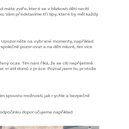
 máte zvíře, které se v blízkosti dětí necítí
ku Vám představíme tři tipy, které by měl každý
ená. Upozorněte na vybrané momenty, například
olečně pozorovat a na děti mluvit, tím více
ný ocas. Tím nám říká, že se cítí nepříjemně.
 se vrátil domů z práce. Poznal jsem to, protože
 jim spoustu možností, jak rychle a bezpečně
u odpočinku doporučujeme například