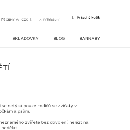
NÁKUPNÍ
Prázdný košík
CENY V:
CZK
Přihlášení
KOŠÍK
SKLADOVKY
BLOG
BARNABY
KONTAKTY
ĚTÍ
 se netýká pouze rodičů se zvířaty v
 kočkám a psům.
e neznámého zvířete bez dovolení, nelézt na
 nedělat.