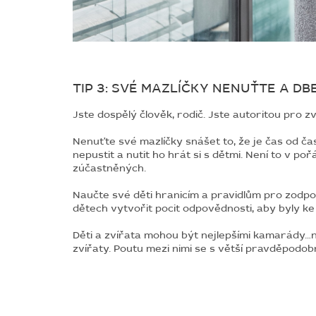
TIP 3: SVÉ MAZLÍČKY NENUŤTE A DB
Jste dospělý člověk, rodič. Jste autoritou pro 
Nenuťte své mazlíčky snášet to, že je čas od čas
nepustit a nutit ho hrát si s dětmi. Není to v po
zúčastněných.
Naučte své děti hranicím a pravidlům pro zodpov
dětech vytvořit pocit odpovědnosti, aby byly ke
Děti a zvířata mohou být nejlepšími kamarády…ne
zvířaty. Poutu mezi nimi se s větší pravděpodob