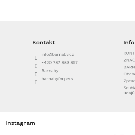
Z
á
p
Kontakt
Inf
a
t
KONT
info
@
barnaby.cz
í
ZNAČ
+420 737 883 357
BARN
Barnaby
Obch
barnabyforpets
Zprac
Souhl
údajů
Instagram