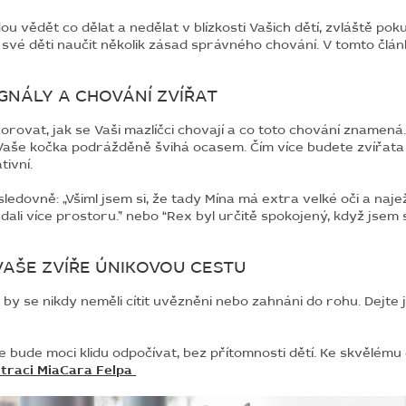
u vědět co dělat a nedělat v blízkosti Vašich dětí, zvláště pokud
své děti naučit několik zásad správného chování. V tomto člán
IGNÁLY A CHOVÁNÍ ZVÍŘAT
ozorovat, jak se Vaši mazlíčci chovají a co toto chování znam
še kočka podrážděně švihá ocasem. Čím více budete zvířata sp
tivní.
ovně: „Všiml jsem si, že tady Mína má extra velké oči a naježe
 dali více prostoru.” nebo “Rex byl určitě spokojený, když jsem
O VAŠE ZVÍŘE ÚNIKOVOU CESTU
i by se nikdy neměli cítit uvězněni nebo zahnáni do rohu. Dejte
 bude moci klidu odpočívat, bez přítomnosti dětí. Ke skvělém
traci MiaCara Felpa