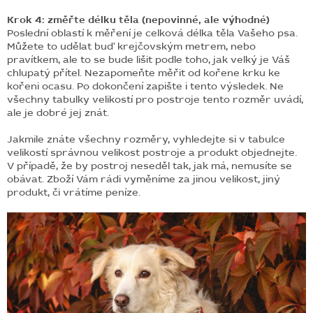
Krok 4: změřte délku těla (nepovinné, ale výhodné)
Poslední oblastí k měření je celková délka těla Vašeho psa.
Můžete to udělat buď krejčovským metrem, nebo
pravítkem, ale to se bude lišit podle toho, jak velký je Váš
chlupatý přítel. Nezapomeňte měřit od kořene krku ke
kořeni ocasu. Po dokončení zapište i tento výsledek. Ne
všechny tabulky velikostí pro postroje tento rozměr uvádí,
ale je dobré jej znát.
Jakmile znáte všechny rozměry, vyhledejte si v tabulce
velikostí správnou velikost postroje a produkt objednejte.
V případě, že by postroj neseděl tak, jak má, nemusíte se
obávat. Zboží Vám rádi vyměníme za jinou velikost, jiný
produkt, či vrátíme peníze.