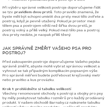
Při výběru správné velikosti postroje doporučujeme řídit
se tzv.
pravidlem dvou prstů
. Toto pravidlo znamená, že
byste měli být schopni umístit dva prsty mezi tělo zvířete a
postroj, když je pevně utažený. Pokud je prostor mezi
tělem psa a postrojem větší než šířka dvou prstů, je
postroj volný a příliš velký. Pokud mezi tělo psa a postroj
dva prsty nedáte, je naopak příliš těsný.
JAK SPRÁVNĚ ZMĚŘIT VAŠEHO PSA PRO
POSTROJ?
Před zakoupením postroje doporučujeme Vašeho pejska
správně změřit, abyste mohli vybrat správnou velikost a
vyhnout se tak případným komplikacím popsaným výše.
Pro správně měření budete potřebovat krejčovský metr
nebo pravítko a kus provázku.
Krok 1: prohlédněte si tabulku velikostí
Všechny renomované obchody s postroji a obojky pro psy
by měly poskytovat tabulku rozměrů pro každý prodávaný
produkt. V našem obchodě Barnaby.cz naleznete tabulku