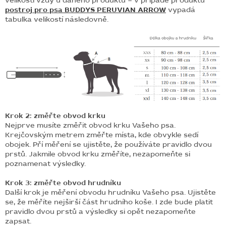
velikostí vždy u daného produktu – v případě produktu
postroj pro psa BUDDYS PERUVIAN ARROW
vypadá
tabulka velikostí následovně.
Krok 2: změřte obvod krku
Nejprve musíte změřit obvod krku Vašeho psa.
Krejčovským metrem změřte místa, kde obvykle sedí
obojek. Pří měření se ujistěte, že používáte pravidlo dvou
prstů. Jakmile obvod krku změříte, nezapomeňte si
poznamenat výsledky.
Krok 3: změřte obvod hrudníku
Další krok je měření obvodu hrudníku Vašeho psa. Ujistěte
se, že měříte nejširší část hrudního koše. I zde bude platit
pravidlo dvou prstů a výsledky si opět nezapomeňte
zapsat.