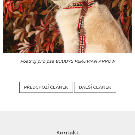
Postroj pro psa BUDDYS PERUVIAN ARROW
PŘEDCHOZÍ ČLÁNEK
DALŠÍ ČLÁNEK
Z
á
p
Kontakt
a