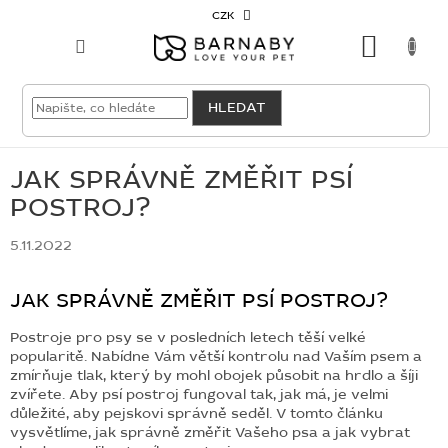
Přejít
CZK
na
NÁKU
obsah
KOŠÍK
VELKOODBĚRATEL
HLEDAT
PRO
PSY
JAK SPRÁVNĚ ZMĚŘIT PSÍ
POSTROJ?
PRO
KOČKY
5.11.2022
PRO
JAK SPRÁVNĚ ZMĚŘIT PSÍ POSTROJ?
CHOVATELE
Postroje pro psy se v posledních letech těší velké
popularitě. Nabídne Vám větší kontrolu nad Vaším psem a
NOVINKY
zmírňuje tlak, který by mohl obojek působit na hrdlo a šíji
zvířete. Aby psí postroj fungoval tak, jak má, je velmi
OUTLET
důležité, aby pejskovi správně seděl. V tomto článku
vysvětlíme, jak správně změřit Vašeho psa a jak vybrat
SKLADOVKY