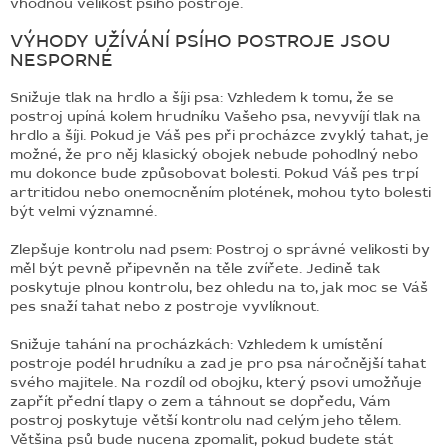
vhodnou velikost psího postroje.
BLOG
VÝHODY UŽÍVÁNÍ PSÍHO POSTROJE JSOU
NESPORNÉ
BARNABY
Snižuje tlak na hrdlo a šíji psa: Vzhledem k tomu, že se
ZNAČKY
postroj upíná kolem hrudníku Vašeho psa, nevyvíjí tlak na
hrdlo a šíji. Pokud je Váš pes při procházce zvyklý tahat, je
WISH
možné, že pro něj klasický obojek nebude pohodlný nebo
LIST
mu dokonce bude způsobovat bolesti. Pokud Váš pes trpí
artritidou nebo onemocněním plotének, mohou tyto bolesti
KONTAKTY
být velmi významné.
Zlepšuje kontrolu nad psem: Postroj o správné velikosti by
měl být pevně připevněn na těle zvířete. Jedině tak
poskytuje plnou kontrolu, bez ohledu na to, jak moc se Váš
pes snaží tahat nebo z postroje vyvlíknout.
Snižuje tahání na procházkách: Vzhledem k umístění
postroje podél hrudníku a zad je pro psa náročnější tahat
svého majitele. Na rozdíl od obojku, který psovi umožňuje
zapřít přední tlapy o zem a táhnout se dopředu, Vám
postroj poskytuje větší kontrolu nad celým jeho tělem.
Většina psů bude nucena zpomalit, pokud budete stát