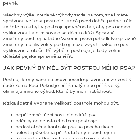
pevně.
Všechny výše uvedené výhody závisí na tom, zdali máte
správnou velikost postroje, která psovi dobře padne. Tělo
zvířete musí být v postroji upevněno tak, aby pes nemohl
vyklouznout a eliminovalo se dření o kůži. Správně
změřený postroj nabídne Vašemu psovi pohodlí. Nesprávně
změřený a příliš volný postroj může zvýšit riziko, že pes
vyklouzne a uteče. Při výběru postroje je tedy velmi
důležité pejska správně změřit.
JAK PEVNÝ BY MĚL BÝT POSTROJ MÉHO PSA?
Postroj, který Vašemu psovi nesedí správně, může vést k
řadě komplikací. Pokud je příliš malý nebo příliš velký,
eliminuje mnoho výhod, které by mohl nabídnout.
Rizika špatně vybrané velikosti postroje mohou být:
nepříjemné tření postroje o kůži psa
oděrky od neustálého tření postroje
nedostatečná kontrola psa na procházkách
bolest způsobená příliš utaženým postrojem
možnost vyklouznutí psa z postroje a útěk