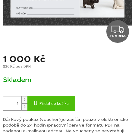
BLOG
BARNABY
Z
ZNAČKY
ZDARMA
D
WISH
LIST
A
1 000 Kč
KONTAKTY
R
826 Kč bez DPH
Měrná
M
Skladem
cena:
A
Přidat do košíku
Dárkový poukaz (voucher) je zasílán pouze v elektronické
podobě do 24 hodin (pracovní den) ve formátu PDF na
zadanou e-mailovou adresu. Na vouchery se nevztahují