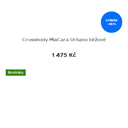
2 740 Kč
–46 %
Crossbody MiaCara Urbano béžové
1 475 Kč
Novinka