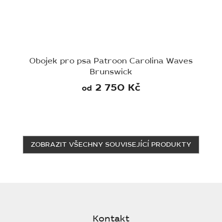
Obojek pro psa Patroon Carolina Waves
Brunswick
2 750 Kč
od
ZOBRAZIT VŠECHNY SOUVISEJÍCÍ PRODUKTY
Z
á
p
Kontakt
a