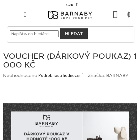
Přejít
CZK
na
NÁKU
obsah
KOŠÍK
VELKOODBĚRATEL
HLEDAT
PRO
PSY
VOUCHER (DÁRKOVÝ POUKAZ) 1
000 KČ
PRO
KOČKY
Průměrné
Neohodnoceno
Podrobnosti hodnocení
Značka:
BARNABY
hodnocení
produktu
PRO
je
CHOVATELE
0,0
z
5
NOVINKY
hvězdiček.
OUTLET
SKLADOVKY