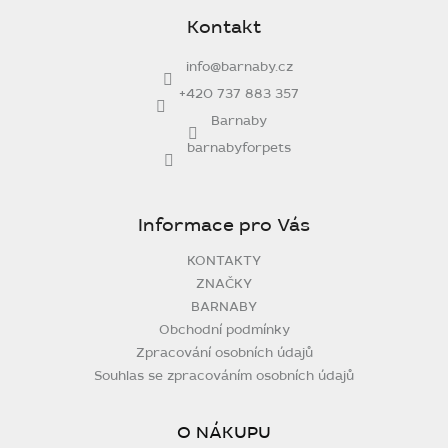
p
Kontakt
a
t
info
@
barnaby.cz
í
+420 737 883 357
Barnaby
barnabyforpets
Informace pro Vás
KONTAKTY
ZNAČKY
BARNABY
Obchodní podmínky
Zpracování osobních údajů
Souhlas se zpracováním osobních údajů
O NÁKUPU