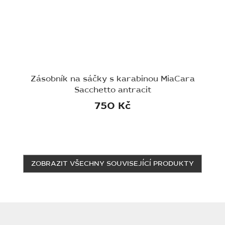
Zásobník na sáčky s karabinou MiaCara
Sacchetto antracit
750 Kč
ZOBRAZIT VŠECHNY SOUVISEJÍCÍ PRODUKTY
Z
á