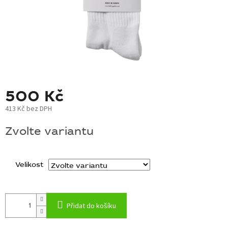
BLOG
BARNABY
ZNAČKY
WISH
LIST
500 Kč
KONTAKTY
413 Kč bez DPH
Měrná
Zvolte variantu
cena:
Velikost
Přidat do košíku