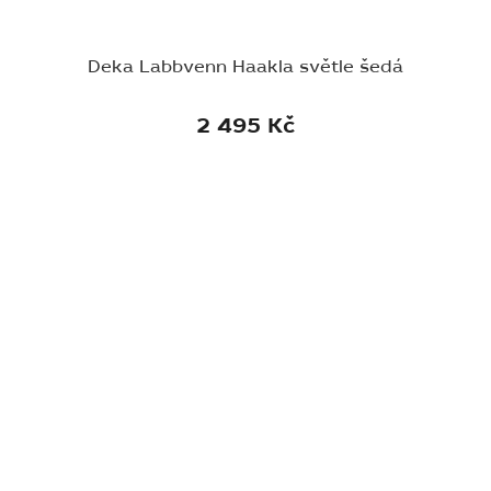
Deka Labbvenn Haakla světle šedá
2 495 Kč