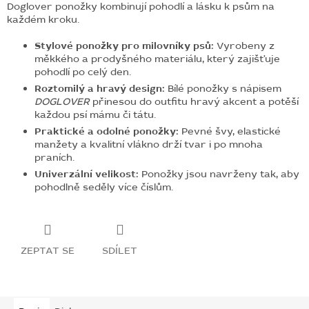
Doglover ponožky kombinují pohodlí a lásku k psům na
každém kroku.
Stylové ponožky pro milovníky psů:
Vyrobeny z
měkkého a prodyšného materiálu, který zajišťuje
pohodlí po celý den.
Roztomilý a hravý design:
Bílé ponožky s nápisem
DOGLOVER
přinesou do outfitu hravý akcent a potěší
každou psí mámu či tátu.
Praktické a odolné ponožky:
Pevné švy, elastické
manžety a kvalitní vlákno drží tvar i po mnoha
praních.
Univerzální velikost:
Ponožky jsou navrženy tak, aby
pohodlně seděly více číslům.
ZEPTAT SE
SDÍLET