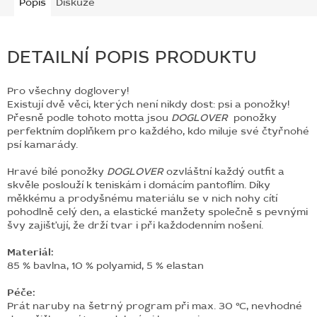
Popis
Diskuze
DETAILNÍ POPIS PRODUKTU
Pro všechny doglovery!
Existují dvě věci, kterých není nikdy dost: psi a ponožky!
Přesně podle tohoto motta jsou
DOGLOVER
ponožky
perfektním doplňkem pro každého, kdo miluje své čtyřnohé
psí kamarády.
Hravé bílé ponožky
DOGLOVER
ozvláštní každý outfit a
skvěle poslouží k teniskám i domácím pantoflím. Díky
měkkému a prodyšnému materiálu se v nich nohy cítí
pohodlně celý den, a elastické manžety společně s pevnými
švy zajišťují, že drží tvar i při každodenním nošení.
Materiál:
85 % bavlna, 10 % polyamid, 5 % elastan
Péče:
Prát naruby na šetrný program při max. 30 °C, nevhodné