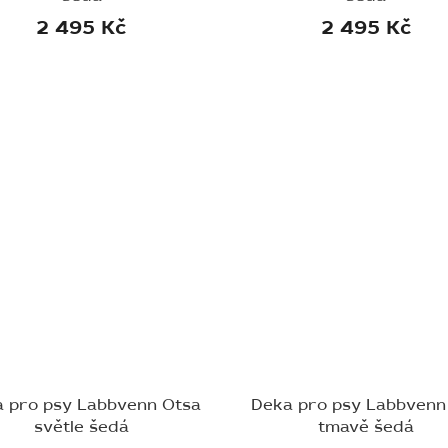
2 495 Kč
2 495 Kč
 pro psy Labbvenn Otsa
Deka pro psy Labbvenn 
světle šedá
tmavě šedá