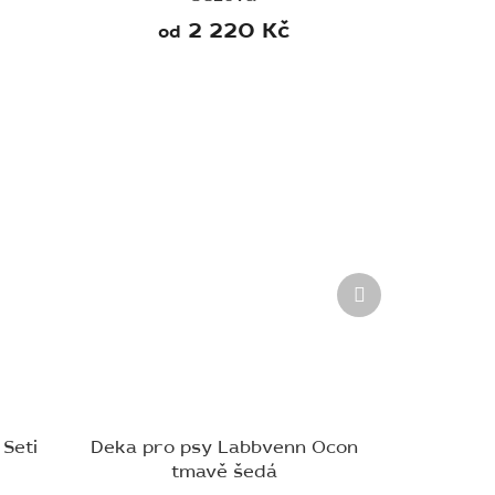
2 220 Kč
od
Další
produkt
Seti
Deka pro psy Labbvenn Ocon
tmavě šedá