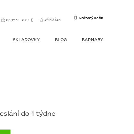
NÁKUPNÍ
Prázdný košík
CENY V:
CZK
Přihlášení
KOŠÍK
SKLADOVKY
BLOG
BARNABY
KONTAKTY
slání do 1 týdne