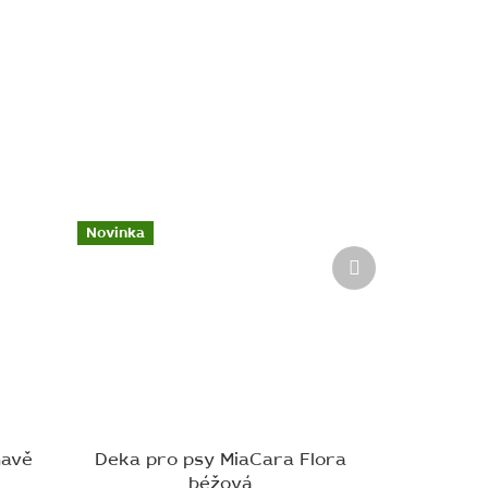
Novinka
Další
produkt
mavě
Deka pro psy MiaCara Flora
béžová