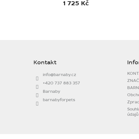
1 725 Kč
Z
á
p
Kontakt
Inf
a
t
KONT
info
@
barnaby.cz
í
ZNAČ
+420 737 883 357
BARN
Barnaby
Obch
barnabyforpets
Zprac
Souhl
údajů