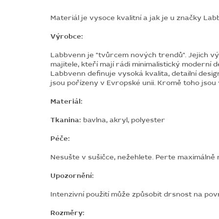
Materiál je vysoce kvalitní a jak je u značky L
Výrobce:
Labbvenn je "tvůrcem nových trendů". Jejich vý
majitele, kteří mají rádi minimalistický moderní d
Labbvenn definuje vysoká kvalita, detailní desi
jsou pořízeny v Evropské unii. Kromě toho jsou 
Materiál:
Tkanina:
bavlna, akryl, polyester
Péče:
Nesušte v sušičce, n
ežehlete. Perte maximálně n
Upozornění:
Intenzivní použití může způsobit drsnost
na povr
Rozměry: