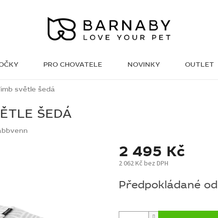
KOČKY
PRO CHOVATELE
NOVINKY
OUTLET
WISH LIST
imb světle šedá
VĚTLE ŠEDÁ
abbvenn
2 495 Kč
2 062 Kč bez DPH
Měrná
Předpokládané ode
cena: