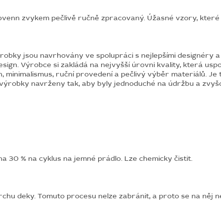
abbvenn zvykem pečlivě ručně zpracovaný. Úžasné vzory, které z
robky jsou navrhovány ve spolupráci s nejlepšími designéry a
esign. Výrobce si zakládá na nejvyšší úrovni kvality, která uspoko
gn, minimalismus, ruční provedení a pečlivý výběr materiálů. Je
výrobky navrženy tak, aby byly jednoduché na údržbu a zvyšoval
a 30 % na cyklus na jemné prádlo. Lze chemicky čistit.
chu deky.
Tomuto procesu nelze zabránit, a proto se na něj 