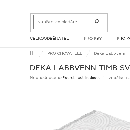
Přejít
na
obsah
VELKOODBĚRATEL
PRO PSY
PRO 
ZNAČKY
Domů
PRO CHOVATELE
Deka Labbvenn T
DEKA LABBVENN TIMB S
Průměrné
Neohodnoceno
Podrobnosti hodnocení
Značka:
L
hodnocení
produktu
je
0,0
z
5
hvězdiček.