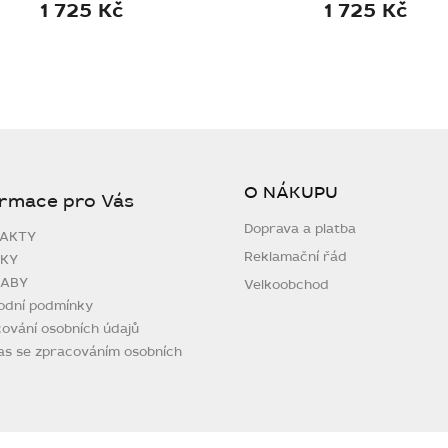
1 725 Kč
1 725 Kč
O NÁKUPU
ormace pro Vás
Doprava a platba
AKTY
Reklamační řád
KY
ABY
Velkoobchod
odní podmínky
ování osobních údajů
as se zpracováním osobních