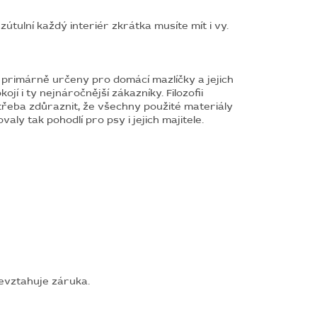
útulní každý interiér zkrátka musíte mít i vy.
 primárně určeny pro domácí mazlíčky a jejich
jí i ty nejnáročnější zákazníky. Filozofii
 třeba zdůraznit, že všechny použité materiály
y tak pohodlí pro psy i jejich majitele.
nevztahuje záruka.