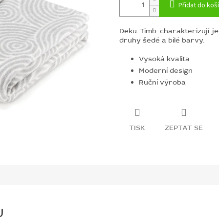
Přidat do koš
Deku Timb charakterizují j
druhy šedé a bílé barvy.
Vysoká kvalita
Moderní design
Ruční výroba
TISK
ZEPTAT SE
U