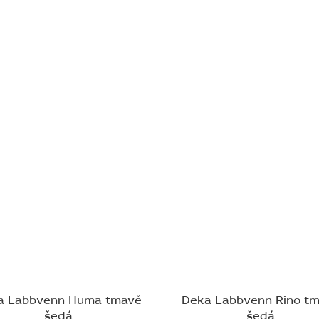
a Labbvenn Huma tmavě
Deka Labbvenn Rino t
šedá
šedá