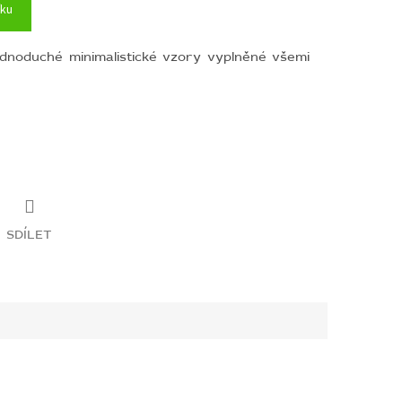
íku
ednoduché minimalistické vzory vyplněné všemi
SDÍLET