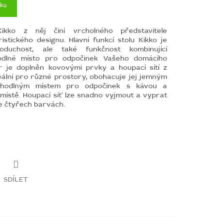
íku
ikko z něj činí vrcholného představitele
ristického designu.
Hlavní funkcí stolu Kikko je
noduchost, ale také funkčnost kombinující
odlné místo pro odpočinek Vašeho domácího
ar je doplněn kovovými prvky a houpací sítí z
deální pro různé prostory, obohacuje jej jemným
hodlným místem pro odpočinek s kávou a
 místě.
Houpací síť lze snadno vyjmout a vyprat
i ve čtyřech barvách.
SDÍLET