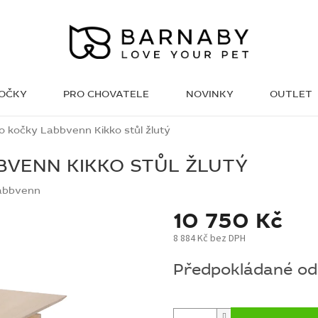
KOČKY
PRO CHOVATELE
NOVINKY
OUTLET
WISH LIST
ro kočky Labbvenn Kikko stůl žlutý
BVENN KIKKO STŮL ŽLUTÝ
abbvenn
10 750 Kč
8 884 Kč bez DPH
Měrná
Předpokládané ode
cena: