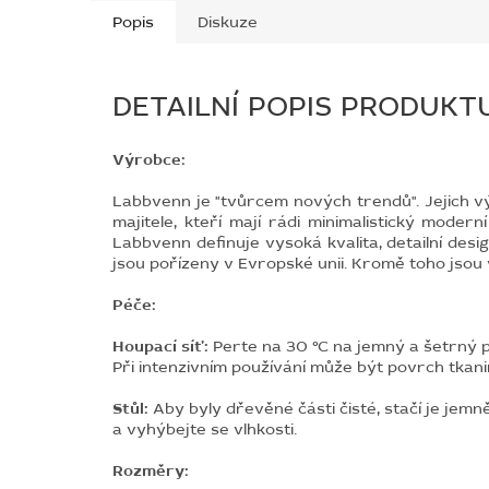
Popis
Diskuze
DETAILNÍ POPIS PRODUKT
Výrobce:
Labbvenn je "tvůrcem nových trendů". Jejich v
majitele, kteří mají rádi minimalistický modern
Labbvenn definuje vysoká kvalita, detailní desi
jsou pořízeny v Evropské unii. Kromě toho jsou 
Péče:
Houpací síť:
Perte
na 30 °C na jemný a šetrný pr
Při intenzivním používání může být povrch tkani
Stůl:
Aby byly dřevěné části čisté, stačí je jemn
a vyhýbejte se vlhkosti.
Rozměry: