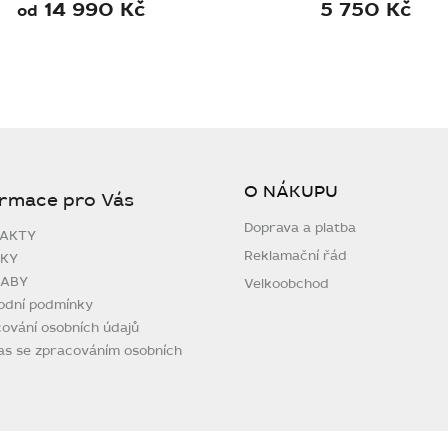
14 990 Kč
5 750 Kč
od
O NÁKUPU
ormace pro Vás
Doprava a platba
AKTY
Reklamační řád
KY
ABY
Velkoobchod
odní podmínky
ování osobních údajů
as se zpracováním osobních