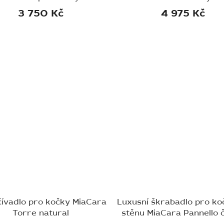
3 750 Kč
4 975 Kč
ívadlo pro kočky MiaCara
Luxusní škrabadlo pro ko
Torre natural
stěnu MiaCara Pannello 