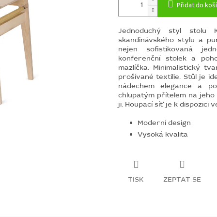
Přidat do koš
Jednoduchý styl stolu K
skandinávského stylu a pu
nejen sofistikovaná jed
konferenční stolek a poh
mazlíčka.
Minimalistický tv
prošívané textilie.
Stůl je i
nádechem elegance a po
chlupatým přítelem na jeho
ji. Houpací síť je k dispozic
Moderní design
Vysoká kvalita
TISK
ZEPTAT SE