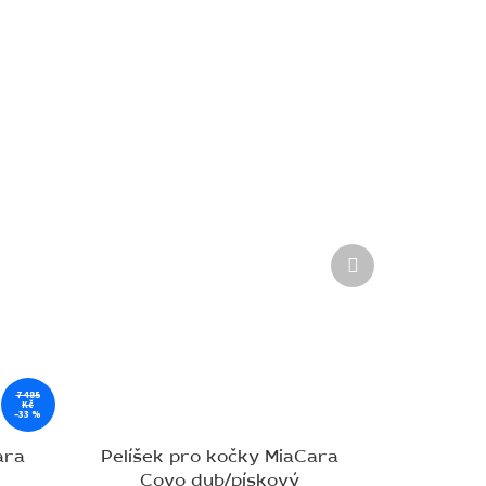
Další
produkt
7 485
Kč
–33 %
ara
Pelíšek pro kočky MiaCara
Covo dub/pískový