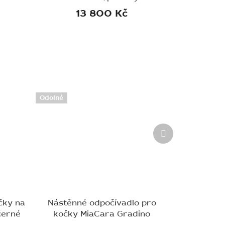
13 800 Kč
Odolné
Další
produkt
čky na
Nástěnné odpočívadlo pro
černé
kočky MiaCara Gradino