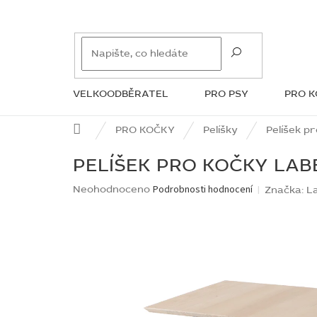
Přejít
na
obsah
VELKOODBĚRATEL
PRO PSY
PRO 
ZNAČKY
Domů
PRO KOČKY
Pelíšky
Pelíšek p
PELÍŠEK PRO KOČKY LAB
Průměrné
Neohodnoceno
Podrobnosti hodnocení
Značka:
L
hodnocení
produktu
je
0,0
z
5
hvězdiček.