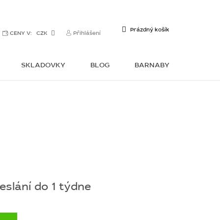
NÁKUPNÍ
Prázdný košík
CENY V:
CZK
Přihlášení
KOŠÍK
SKLADOVKY
BLOG
BARNABY
KONTAKTY
slání do 1 týdne