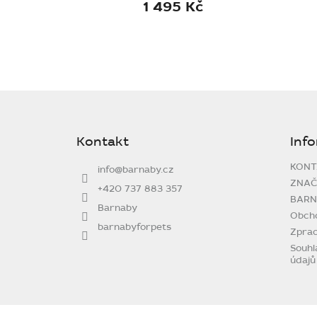
1 495 Kč
Z
á
p
Kontakt
Inf
a
t
KONT
info
@
barnaby.cz
í
ZNAČ
+420 737 883 357
BARN
Barnaby
Obch
barnabyforpets
Zprac
Souhl
údajů