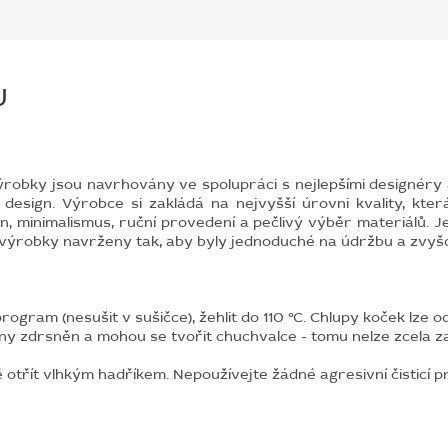
U
ýrobky jsou navrhovány ve spolupráci s nejlepšími designéry 
í design. Výrobce si zakládá na nejvyšší úrovni kvality, která 
gn, minimalismus, ruční provedení a pečlivý výběr materiálů. 
výrobky navrženy tak, aby byly jednoduché na údržbu a zvyšoval
ogram (nesušit v sušičce), žehlit do 110 °C.
Chlupy koček lze o
ny zdrsněn a mohou se tvořit chuchvalce - tomu nelze zcela za
ě otřít vlhkým hadříkem.
Nepoužívejte žádné agresivní čisticí