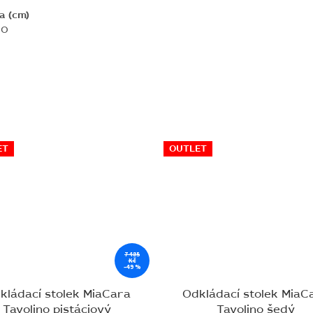
a (cm)
50
ET
OUTLET
7 485
Kč
–49 %
kládací stolek MiaCara
Odkládací stolek MiaC
Tavolino pistáciový
Tavolino šedý