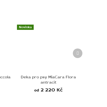
Novinka
Další
produkt
ccola
Deka pro psy MiaCara Flora
antracit
2 220 Kč
od