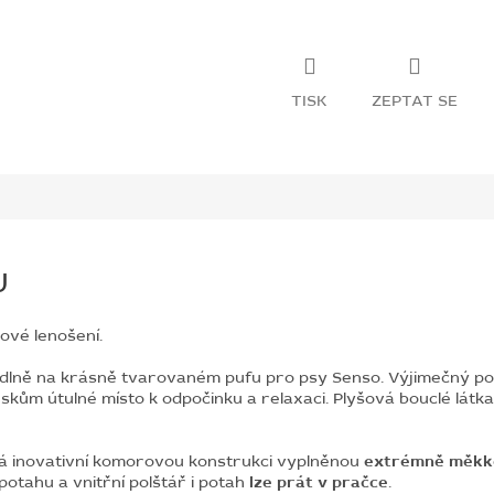
TISK
ZEPTAT SE
U
ové lenošení.
hodlně na krásně tvarovaném pufu pro psy Senso.
Výjimečný po
jskům útulné místo k odpočinku a relaxaci.
Plyšová bouclé látk
má inovativní komorovou konstrukci vyplněnou
extrémně měkko
potahu a vnitřní polštář i potah
lze prát v pračce
.