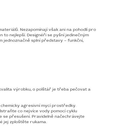
teriálů. Nezapomínají však ani na pohodlí pro
n to nejlepší. Designéři se pyšní jedinečným
m jednoznačně splní představy – funkční,
lita výrobku, o polštář je třeba pečovat a
chemicky agresivní mycí prostředky.
dstraňte co nejvíce vody pomocí cyklu
ěte se přesušení. Pravidelně načechrávejte
é jej zploštěte rukama.