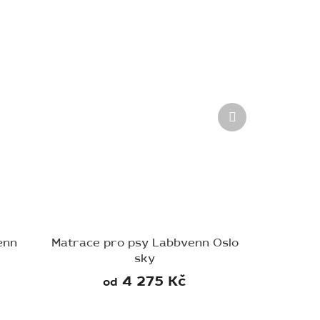
Další
produkt
enn
Matrace pro psy Labbvenn Oslo
sky
4 275 Kč
od