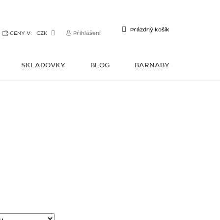
NÁKUPNÍ
Prázdný košík
CENY V:
CZK
Přihlášení
KOŠÍK
SKLADOVKY
BLOG
BARNABY
KONTAKTY