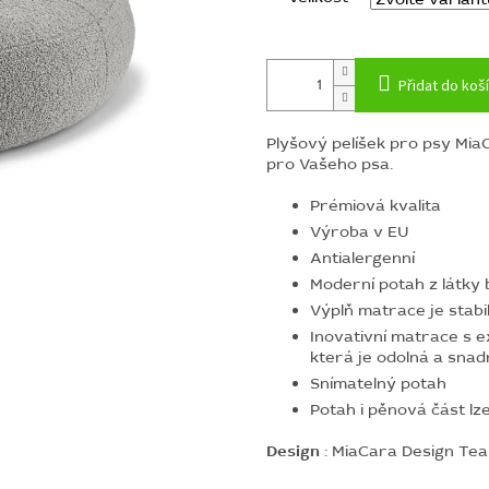
Přidat do koš
Plyšový pelíšek pro psy Mi
pro Vašeho psa.
Prémiová kvalita
Výroba v EU
Antialergenní
Moderní potah z látky 
Výplň matrace je stabil
Inovativní matrace s
která je odolná a snadn
Snímatelný potah
Potah i pěnová část lz
Design
: MiaCara Design Te