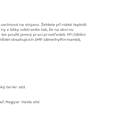
uschnout na stojanu. Žehlete při nízké teplotě.
ny z látky odstraníte tak, že na skvrnu
lze použít jemný prací prostředek. Při čištění
ědel obsahujících DMF (dimethylformamid),
ký teriér atd.
ař, Magyar Vizsla atd.