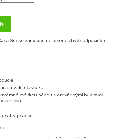
íku
aCara Senso zaručuje nerušené chvíle odpočinku
bouclé
ní a trvale elastická
 extrémně měkkou pěnou s otevřenými buňkami,
o se čistí
e prát v pračce.
am