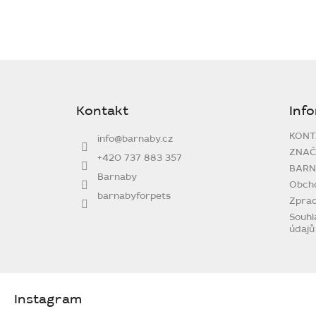
Z
á
p
Kontakt
Inf
a
t
KONT
info
@
barnaby.cz
í
ZNAČ
+420 737 883 357
BARN
Barnaby
Obch
barnabyforpets
Zprac
Souhl
údajů
Instagram