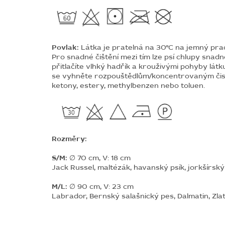
Povlak:
Látka je pratelná na 30°C na jemný prací
Pro snadné čištění mezi tím lze psí chlupy snad
přitlačíte vlhký hadřík a krouživými pohyby látk
se vyhněte rozpouštědlům/koncentrovaným čisti
ketony, estery, methylbenzen nebo toluen.
Rozměry:
S/M:
∅ 70 cm, V: 18 cm
Jack Russel, maltézák, havanský psík, jorkšírský
M/L:
∅ 90 cm, V: 23 cm
Labrador, Bernský salašnický pes, Dalmatin, Zla