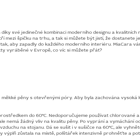
ky své jedinečné kombinaci moderního designu a kvalitních ma
 mezi špičku na trhu, a tak si můžete být jistí, že dostanete je
tak, aby zapadly do každého moderního interiéru. MiaCara vá
ty vyráběné v Evropě, co víc si můžete přát?
měkké pěny s otevřenými póry. Aby byla zachována vysoká kva
 prostředkem do 60°C. Nedoporučujeme používat chlorované a 
e nemá žádný vliv na kvalitu pěny. Po vyprání a vymáchání o
 vzduchu na stojanu. Dá se sušit i v sušičce na 60°C, ale vyhn
y výplň zůstala na místě, polštářek intenzivně prohněťte a pot