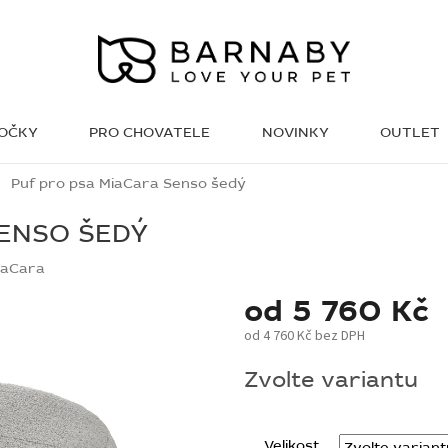
KOČKY
PRO CHOVATELE
NOVINKY
OUTLET
WISH LIST
Puf pro psa MiaCara Senso šedý
SENSO ŠEDÝ
iaCara
od
5 760 Kč
od
4 760 Kč
bez DPH
Měrná
Zvolte variantu
cena:
Velikost