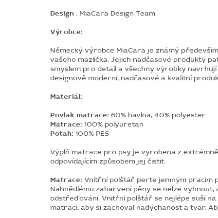
Design
: MiaCara Design Team
Výrobce:
Německý výrobce MiaCara je známý především dí
vašeho mazlíčka. Jejich nadčasové produkty patří
smyslem pro detail a všechny výrobky navrhují 
designově moderní, nadčasové a kvalitní produk
Materiál:
Povlak matrace:
60% bavlna, 40% polyester
Matrace:
100% polyuretan
Potah:
100% PES
Výplň matrace pro psy je vyrobena z extrémně 
odpovídajícím způsobem jej čistit.
Matrace:
Vnitřní polštář perte jemným pracím
Nahnědlému zabarvení pěny se nelze vyhnout, al
odstřeďování. Vnitřní polštář se nejlépe suší na
matraci, aby si zachoval nadýchanost a tvar. Ab