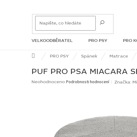
Přejít
na
obsah
VELKOODBĚRATEL
PRO PSY
PRO 
ZNAČKY
Domů
PRO PSY
Spánek
Matrace
PUF PRO PSA MIACARA 
Průměrné
Neohodnoceno
Podrobnosti hodnocení
Značka:
M
hodnocení
produktu
je
0,0
z
5
hvězdiček.