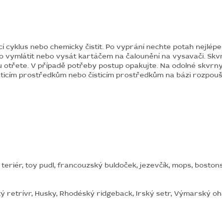
 cyklus nebo chemicky čistit. Po vyprání nechte potah nejlépe 
no vymlátit nebo vysát kartáčem na čalounění na vysavači. Skvr
u otřete. V případě potřeby postup opakujte. Na odolné skvrny 
cím prostředkům nebo čisticím prostředkům na bázi rozpoušt
 teriér, toy pudl, francouzský buldoček, jezevčík, mops, bostons
tý retrívr, Husky, Rhodéský ridgeback, Irský setr, Výmarský oh