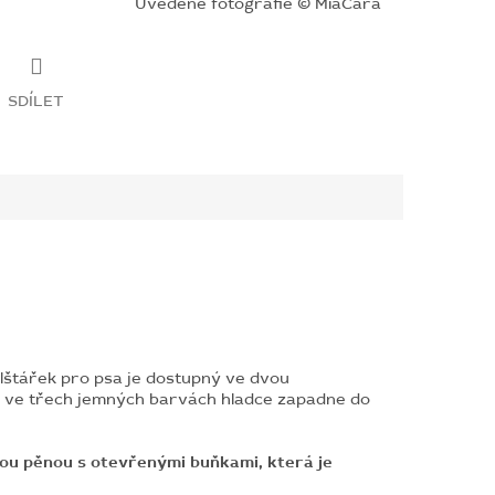
Uvedené fotografie © MiaCara
SDÍLET
lštářek pro psa je dostupný ve dvou
a ve třech jemných barvách hladce zapadne do
u pěnou s otevřenými buňkami, která je