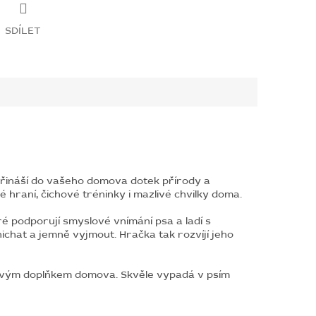
SDÍLET
řináší do vašeho domova dotek přírody a
é hraní, čichové tréninky i mazlivé chvilky doma.
é podporují smyslové vnímání psa a ladí s
chat a jemně vyjmout. Hračka tak rozvíjí jeho
lovým doplňkem domova. Skvěle vypadá v psím