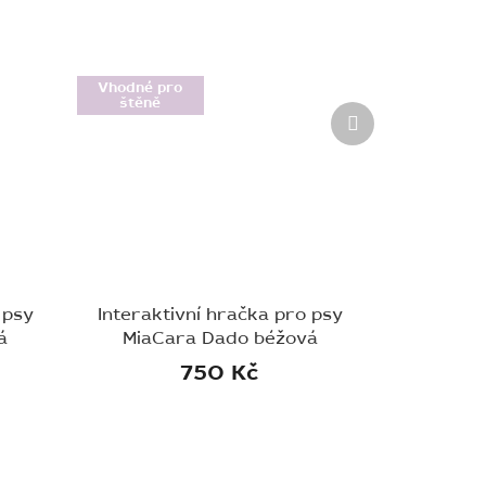
Vhodné pro
štěně
Další
produkt
 psy
Interaktivní hračka pro psy
á
MiaCara Dado béžová
750 Kč