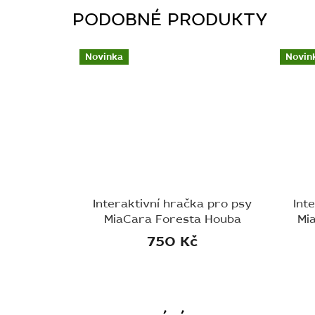
Novinka
Novin
Interaktivní hračka pro psy
Int
MiaCara Foresta Houba
Mi
750 Kč