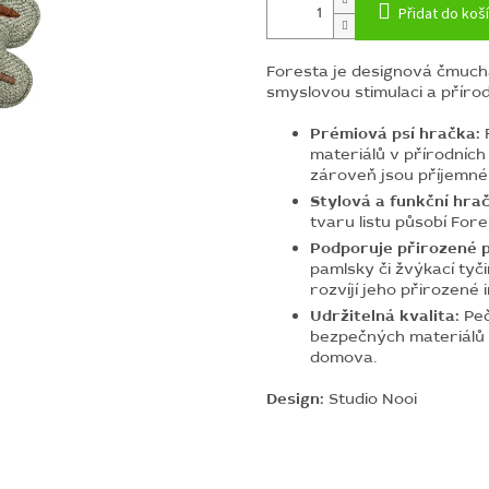
Přidat do koš
Foresta je designová čmucha
smyslovou stimulaci a přírod
Prémiová psí hračka:
F
materiálů v přírodních
zároveň jsou příjemné
Stylová a funkční hra
tvaru listu působí Fore
Podporuje přirozené ps
pamlsky či žvýkací tyč
rozvíjí jeho přirozené 
Udržitelná kvalita:
Peč
bezpečných materiálů 
domova.
Design:
Studio Nooi