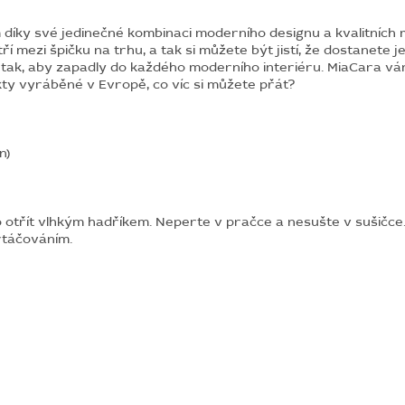
ky své jedinečné kombinaci moderního designu a kvalitních ma
 mezi špičku na trhu, a tak si můžete být jistí, že dostanete je
tak, aby zapadly do každého moderního interiéru. MiaCara vá
ty vyráběné v Evropě, co víc si můžete přát?
n)
otřít vlhkým hadříkem. Neperte v pračce a nesušte v sušičce.
rtáčováním.