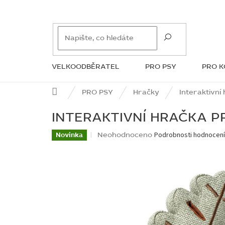
Přejít
na
obsah
VELKOODBĚRATEL
PRO PSY
PRO 
ZNAČKY
Domů
PRO PSY
Hračky
Interaktivní
INTERAKTIVNÍ HRAČKA P
Průměrné
Neohodnoceno
Podrobnosti hodnocen
Novinka
hodnocení
produktu
je
0,0
z
5
hvězdiček.