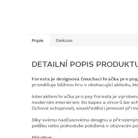
Popis
Diskuze
DETAILNÍ POPIS PRODUKT
Foresta je designová čmuchací hračka pro psy, 
proměňuje běžnou hru v obohacující aktivitu, kter
Interaktivní hračka pro psy Foresta je vyrobena
moderním interiérem. Do kapes a otvorů lze sch
čichové schopnosti, soustředění i jemnost při ma
Díky svému nadčasovému designu a přirozeným 
pelíšku nebo jednoduše položená v obývacím pok
Výrobce: