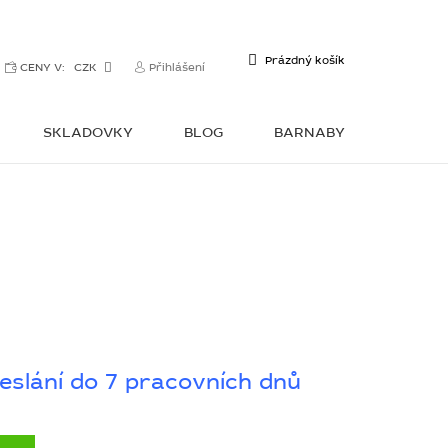
NÁKUPNÍ
Prázdný košík
CENY V:
CZK
Přihlášení
KOŠÍK
SKLADOVKY
BLOG
BARNABY
KONTAKTY
eslání do 7 pracovních dnů