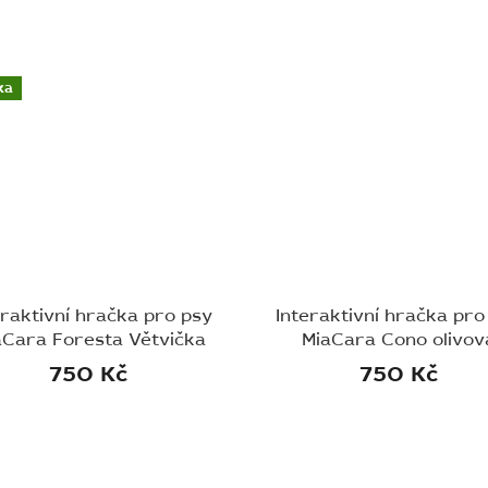
ka
eraktivní hračka pro psy
Interaktivní hračka pro
aCara Foresta Větvička
MiaCara Cono olivov
750 Kč
750 Kč