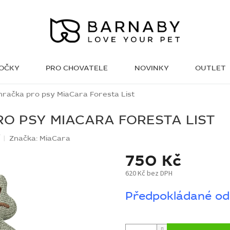
KOČKY
PRO CHOVATELE
NOVINKY
OUTLET
WISH LIST
 hračka pro psy MiaCara Foresta List
RO PSY MIACARA FORESTA LIST
í
Značka:
MiaCara
750 Kč
620 Kč bez DPH
Měrná
Předpokládané od
cena: