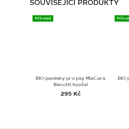
SOUVISEJÍCÍ PRODUKTY
Přírodní
Přírod
BIO pamlsky pro psy MiaCara
BIO 
Biscotti hovězí
295 Kč