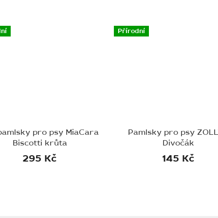
ní
Přírodní
pamlsky pro psy MiaCara
Pamlsky pro psy ZOLL
Biscotti krůta
Divočák
295 Kč
145 Kč