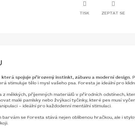
TISK
ZEPTAT SE
U
která spojuje přirozený instinkt, zábavu a moderní design.
P
á stimuluje tělo i mysl vašeho psa. Foresta je ideální pro klidn
 z měkkých, příjemných materiálů v přírodních odstínech, kter
ovat malé pamlsky nebo žvýkací tyčinky, které pes musí vyčeni
nipulaci – ideální pro každodenní mentální stimulaci.
barvám se Foresta stává nejen oblíbenou hračkou, ale i sty
oji.