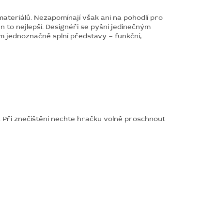
teriálů. Nezapomínají však ani na pohodlí pro
n to nejlepší. Designéři se pyšní jedinečným
m jednoznačně splní představy – funkční,
 Při znečištění nechte hračku volně proschnout