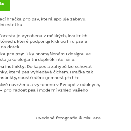
íku
cí hračka pro psy, která spojuje zábavu,
ní estetiku.
oresta je vyrobena z měkkých, kvalitních
 tónech, které podporují klidnou hru psa a
 na dotek.
čka pro psy:
Díky promyšlenému designu ve
sta jako elegantní doplněk interiéru.
í instinkty:
Do kapes a záhybů lze schovat
inky, které pes vyhledává čichem. Hračka tak
instinkty, soustředění i jemnost při hře.
livě navrženo a vyrobeno v Evropě z odolných,
– pro radost psa i moderní vzhled vašeho
Uvedené fotografie © MiaCara