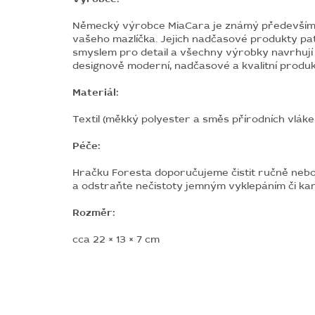
Německý výrobce MiaCara je známý především dí
vašeho mazlíčka. Jejich nadčasové produkty patří
smyslem pro detail a všechny výrobky navrhují 
designově moderní, nadčasové a kvalitní produk
Materiál:
Textil (měkký polyester a směs přírodních vláke
Péče:
Hračku Foresta doporučujeme čistit ručně nebo 
a odstraňte nečistoty jemným vyklepáním či ka
Rozměr:
cca 22 × 13 × 7 cm