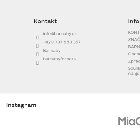
Z
á
p
Kontakt
Inf
a
t
KONT
info
@
barnaby.cz
í
ZNAČ
+420 737 883 357
BARN
Barnaby
Obch
barnabyforpets
Zprac
Souhl
údajů
Instagram